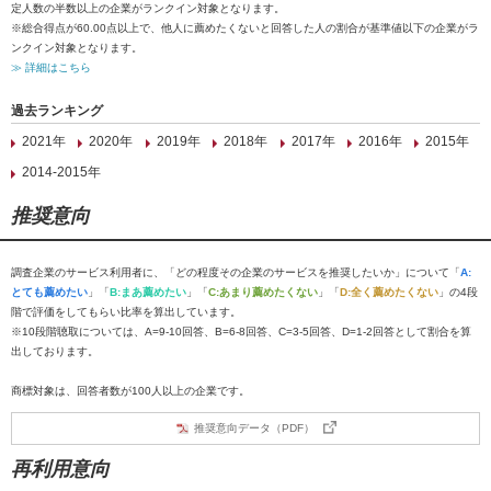
定人数の半数以上の企業がランクイン対象となります。
※総合得点が60.00点以上で、他人に薦めたくないと回答した人の割合が基準値以下の企業がラ
ンクイン対象となります。
≫ 詳細はこちら
過去ランキング
2021年
2020年
2019年
2018年
2017年
2016年
2015年
2014-2015年
推奨意向
調査企業のサービス利用者に、「どの程度その企業のサービスを推奨したいか」について「
A:
とても薦めたい
」「
B:まあ薦めたい
」「
C:あまり薦めたくない
」「
D:全く薦めたくない
」の4段
階で評価をしてもらい比率を算出しています。
※10段階聴取については、A=9-10回答、B=6-8回答、C=3-5回答、D=1-2回答として割合を算
出しております。
商標対象は、回答者数が100人以上の企業です。
推奨意向データ（PDF）
再利用意向