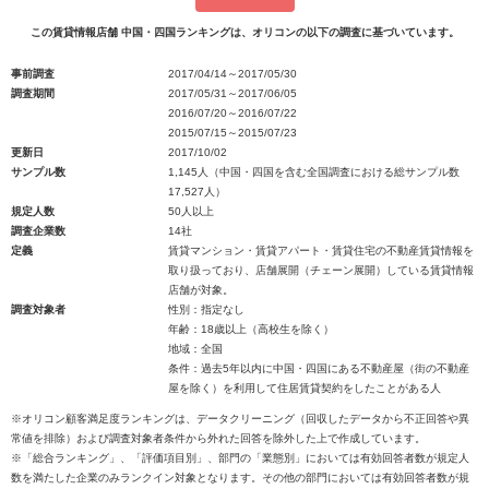
この賃貸情報店舗 中国・四国ランキングは、オリコンの以下の調査に基づいています。
事前調査
2017/04/14～2017/05/30
調査期間
2017/05/31～2017/06/05
2016/07/20～2016/07/22
2015/07/15～2015/07/23
更新日
2017/10/02
サンプル数
1,145人（中国・四国を含む全国調査における総サンプル数
17,527人）
規定人数
50人以上
調査企業数
14社
定義
賃貸マンション・賃貸アパート・賃貸住宅の不動産賃貸情報を
取り扱っており、店舗展開（チェーン展開）している賃貸情報
店舗が対象。
調査対象者
性別：指定なし
年齢：18歳以上（高校生を除く）
地域：全国
条件：過去5年以内に中国・四国にある不動産屋（街の不動産
屋を除く）を利用して住居賃貸契約をしたことがある人
※オリコン顧客満足度ランキングは、データクリーニング（回収したデータから不正回答や異
常値を排除）および調査対象者条件から外れた回答を除外した上で作成しています。
※「総合ランキング」、「評価項目別」、部門の「業態別」においては有効回答者数が規定人
数を満たした企業のみランクイン対象となります。その他の部門においては有効回答者数が規