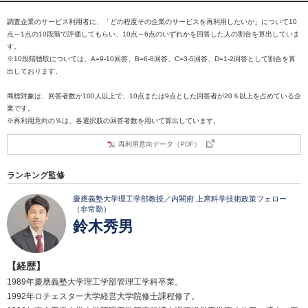
調査企業のサービス利用者に、「どの程度その企業のサービスを再利用したいか」について10
点～1点の10段階で評価してもらい、10点～6点のいずれかを回答した人の割合を算出していま
す。
※10段階聴取については、A=9-10回答、B=6-8回答、C=3-5回答、D=1-2回答として割合を算
出しております。
商標対象は、回答者数が100人以上で、10点または9点とした回答者が20％以上を占めている企
業です。
※再利用意向の％は、各選択肢の回答者数を用いて算出しています。
再利用意向データ（PDF）
ランキング監修
慶應義塾大学理工学部教授／内閣府 上席科学技術政策フェロー
（非常勤）
鈴木秀男
【経歴】
1989年慶應義塾大学理工学部管理工学科卒業。
1992年ロチェスター大学経営大学院修士課程修了。