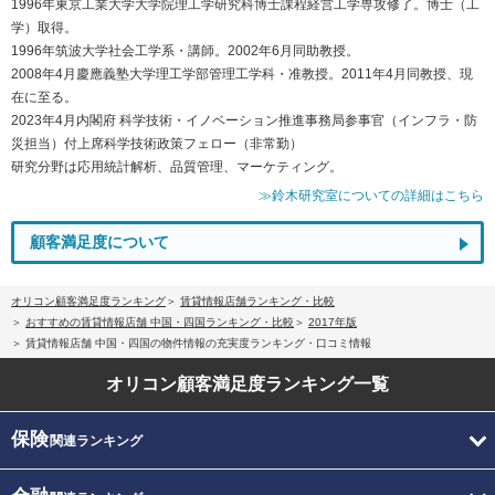
1996年東京工業大学大学院理工学研究科博士課程経営工学専攻修了。博士（工
学）取得。
1996年筑波大学社会工学系・講師。2002年6月同助教授。
2008年4月慶應義塾大学理工学部管理工学科・准教授。2011年4月同教授、現
在に至る。
2023年4月内閣府 科学技術・イノベーション推進事務局参事官（インフラ・防
災担当）付上席科学技術政策フェロー（非常勤）
研究分野は応用統計解析、品質管理、マーケティング。
≫鈴木研究室についての詳細はこちら
顧客満足度について
オリコン顧客満足度ランキング
賃貸情報店舗ランキング・比較
おすすめの賃貸情報店舗 中国・四国ランキング・比較
2017年版
賃貸情報店舗 中国・四国の物件情報の充実度ランキング・口コミ情報
オリコン顧客満足度
ランキング一覧
保険
関連ランキング