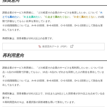
推奨意向
調査企業のサービス利用者に、「どの程度その企業のサービスを推奨したいか」について「
A:
とても薦めたい
」「
B:まあ薦めたい
」「
C:あまり薦めたくない
」「
D:全く薦めたくない
」の4段
階で評価をしてもらい比率を算出しています。
※10段階聴取については、A=9-10回答、B=6-8回答、C=3-5回答、D=1-2回答として割合を算
出しております。
商標対象は、回答者数が100人以上の企業です。
推奨意向データ（PDF）
再利用意向
調査企業のサービス利用者に、「どの程度その企業のサービスを再利用したいか」について10
点～1点の10段階で評価してもらい、10点～6点のいずれかを回答した人の割合を算出していま
す。
※10段階聴取については、A=9-10回答、B=6-8回答、C=3-5回答、D=1-2回答として割合を算
出しております。
商標対象は、回答者数が100人以上で、10点または9点とした回答者が20％以上を占めている企
業です。
※再利用意向の％は、各選択肢の回答者数を用いて算出しています。