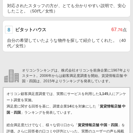
対応されたスタッフの方が、とても分かりやすい説明で、安心
したこと。（50代／女性）
ピタットハウス
67
.76
点
自分の希望していたような物件を探して紹介してくれた。（40
代／女性）
オリコンランキングは、株式会社オリコンを前身企業に1967年より
スタート。2006年からは顧客満足度調査を開始。賃貸情報店舗 中
国・四国は、2015年よりランキングを発表しています。
オリコン顧客満足度調査では、実際にサービスを利用した
1,145
人にアンケ
ート調査を実施。
満足度に関する回答を基に、調査企業
14
社を対象にした「
賃貸情報店舗 中
国・四国
」ランキングを発表しています。
総合満足度だけでなく、様々な切り口から「
賃貸情報店舗 中国・四国
」を
評価。さらに回答者の口コミや評判といった、実際のユーザーの声も掲載