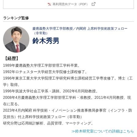
再利用意向データ（PDF）
ランキング監修
慶應義塾大学理工学部教授／内閣府 上席科学技術政策フェロー
（非常勤）
鈴木秀男
【経歴】
1989年慶應義塾大学理工学部管理工学科卒業。
1992年ロチェスター大学経営大学院修士課程修了。
1996年東京工業大学大学院理工学研究科博士課程経営工学専攻修了。博士（工
学）取得。
1996年筑波大学社会工学系・講師。2002年6月同助教授。
2008年4月慶應義塾大学理工学部管理工学科・准教授。2011年4月同教授、現
在に至る。
2023年4月内閣府 科学技術・イノベーション推進事務局参事官（インフラ・防
災担当）付上席科学技術政策フェロー（非常勤）
研究分野は応用統計解析、品質管理、マーケティング。
≫鈴木研究室についての詳細はこちら