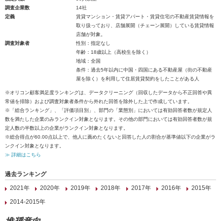
調査企業数
14社
定義
賃貸マンション・賃貸アパート・賃貸住宅の不動産賃貸情報を
取り扱っており、店舗展開（チェーン展開）している賃貸情報
店舗が対象。
調査対象者
性別：指定なし
年齢：18歳以上（高校生を除く）
地域：全国
条件：過去5年以内に中国・四国にある不動産屋（街の不動産
屋を除く）を利用して住居賃貸契約をしたことがある人
※オリコン顧客満足度ランキングは、データクリーニング（回収したデータから不正回答や異
常値を排除）および調査対象者条件から外れた回答を除外した上で作成しています。
※「総合ランキング」、「評価項目別」、部門の「業態別」においては有効回答者数が規定人
数を満たした企業のみランクイン対象となります。その他の部門においては有効回答者数が規
定人数の半数以上の企業がランクイン対象となります。
※総合得点が60.00点以上で、他人に薦めたくないと回答した人の割合が基準値以下の企業がラ
ンクイン対象となります。
≫ 詳細はこちら
過去ランキング
2021年
2020年
2019年
2018年
2017年
2016年
2015年
2014-2015年