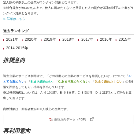
定人数の半数以上の企業がランクイン対象となります。
※総合得点が60.00点以上で、他人に薦めたくないと回答した人の割合が基準値以下の企業がラ
ンクイン対象となります。
≫ 詳細はこちら
過去ランキング
2021年
2020年
2019年
2018年
2017年
2016年
2015年
2014-2015年
推奨意向
調査企業のサービス利用者に、「どの程度その企業のサービスを推奨したいか」について「
A:
とても薦めたい
」「
B:まあ薦めたい
」「
C:あまり薦めたくない
」「
D:全く薦めたくない
」の4段
階で評価をしてもらい比率を算出しています。
※10段階聴取については、A=9-10回答、B=6-8回答、C=3-5回答、D=1-2回答として割合を算
出しております。
商標対象は、回答者数が100人以上の企業です。
推奨意向データ（PDF）
再利用意向