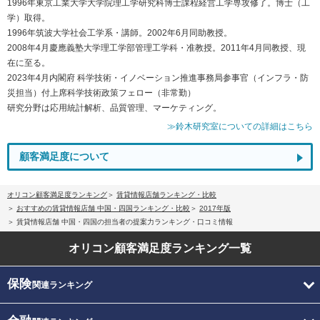
1996年東京工業大学大学院理工学研究科博士課程経営工学専攻修了。博士（工
学）取得。
1996年筑波大学社会工学系・講師。2002年6月同助教授。
2008年4月慶應義塾大学理工学部管理工学科・准教授。2011年4月同教授、現
在に至る。
2023年4月内閣府 科学技術・イノベーション推進事務局参事官（インフラ・防
災担当）付上席科学技術政策フェロー（非常勤）
研究分野は応用統計解析、品質管理、マーケティング。
≫鈴木研究室についての詳細はこちら
顧客満足度について
オリコン顧客満足度ランキング
賃貸情報店舗ランキング・比較
おすすめの賃貸情報店舗 中国・四国ランキング・比較
2017年版
賃貸情報店舗 中国・四国の担当者の提案力ランキング・口コミ情報
オリコン顧客満足度
ランキング一覧
保険
関連ランキング