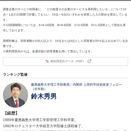
調査企業のサービス利用者に、「どの程度その企業のサービスを再利用したいか」について10
点～1点の10段階で評価してもらい、10点～6点のいずれかを回答した人の割合を算出していま
す。
※10段階聴取については、A=9-10回答、B=6-8回答、C=3-5回答、D=1-2回答として割合を算
出しております。
商標対象は、回答者数が100人以上で、10点または9点とした回答者が20％以上を占めている企
業です。
※再利用意向の％は、各選択肢の回答者数を用いて算出しています。
再利用意向データ（PDF）
ランキング監修
慶應義塾大学理工学部教授／内閣府 上席科学技術政策フェロー
（非常勤）
鈴木秀男
【経歴】
1989年慶應義塾大学理工学部管理工学科卒業。
1992年ロチェスター大学経営大学院修士課程修了。