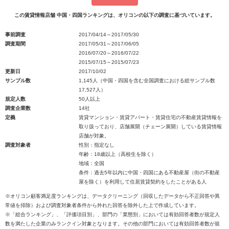
この賃貸情報店舗 中国・四国ランキングは、オリコンの以下の調査に基づいています。
事前調査
2017/04/14～2017/05/30
調査期間
2017/05/31～2017/06/05
2016/07/20～2016/07/22
2015/07/15～2015/07/23
更新日
2017/10/02
サンプル数
1,145人（中国・四国を含む全国調査における総サンプル数
17,527人）
規定人数
50人以上
調査企業数
14社
定義
賃貸マンション・賃貸アパート・賃貸住宅の不動産賃貸情報を
取り扱っており、店舗展開（チェーン展開）している賃貸情報
店舗が対象。
調査対象者
性別：指定なし
年齢：18歳以上（高校生を除く）
地域：全国
条件：過去5年以内に中国・四国にある不動産屋（街の不動産
屋を除く）を利用して住居賃貸契約をしたことがある人
※オリコン顧客満足度ランキングは、データクリーニング（回収したデータから不正回答や異
常値を排除）および調査対象者条件から外れた回答を除外した上で作成しています。
※「総合ランキング」、「評価項目別」、部門の「業態別」においては有効回答者数が規定人
数を満たした企業のみランクイン対象となります。その他の部門においては有効回答者数が規