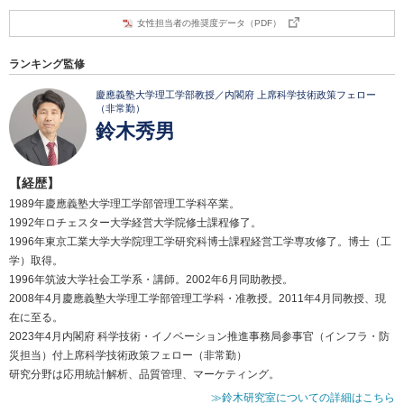
女性担当者の推奨度データ（PDF）
ランキング監修
慶應義塾大学理工学部教授／内閣府 上席科学技術政策フェロー
（非常勤）
鈴木秀男
【経歴】
1989年慶應義塾大学理工学部管理工学科卒業。
1992年ロチェスター大学経営大学院修士課程修了。
1996年東京工業大学大学院理工学研究科博士課程経営工学専攻修了。博士（工
学）取得。
1996年筑波大学社会工学系・講師。2002年6月同助教授。
2008年4月慶應義塾大学理工学部管理工学科・准教授。2011年4月同教授、現
在に至る。
2023年4月内閣府 科学技術・イノベーション推進事務局参事官（インフラ・防
災担当）付上席科学技術政策フェロー（非常勤）
研究分野は応用統計解析、品質管理、マーケティング。
≫鈴木研究室についての詳細はこちら