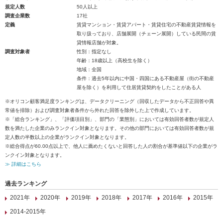
規定人数
50人以上
調査企業数
17社
定義
賃貸マンション・賃貸アパート・賃貸住宅の不動産賃貸情報を
取り扱っており、店舗展開（チェーン展開）している民間の賃
貸情報店舗が対象。
調査対象者
性別：指定なし
年齢：18歳以上（高校生を除く）
地域：全国
条件：過去5年以内に中国・四国にある不動産屋（街の不動産
屋を除く）を利用して住居賃貸契約をしたことがある人
※オリコン顧客満足度ランキングは、データクリーニング（回収したデータから不正回答や異
常値を排除）および調査対象者条件から外れた回答を除外した上で作成しています。
※「総合ランキング」、「評価項目別」、部門の「業態別」においては有効回答者数が規定人
数を満たした企業のみランクイン対象となります。その他の部門においては有効回答者数が規
定人数の半数以上の企業がランクイン対象となります。
※総合得点が60.00点以上で、他人に薦めたくないと回答した人の割合が基準値以下の企業がラ
ンクイン対象となります。
≫ 詳細はこちら
過去ランキング
2021年
2020年
2019年
2018年
2017年
2016年
2015年
2014-2015年