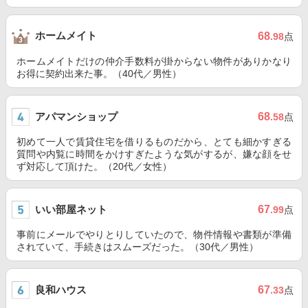
ホームメイト
68
.98
点
ホームメイトだけの仲介手数料が掛からない物件がありかなり
お得に契約出来た事。（40代／男性）
アパマンショップ
68
.58
点
初めて一人で賃貸住宅を借りるものだから、とても細かすぎる
質問や内覧に時間をかけすぎたような気がするが、嫌な顔をせ
ず対応して頂けた。（20代／女性）
いい部屋ネット
67
.99
点
事前にメールでやりとりしていたので、物件情報や書類が準備
されていて、手続きはスムーズだった。（30代／男性）
良和ハウス
67
.33
点