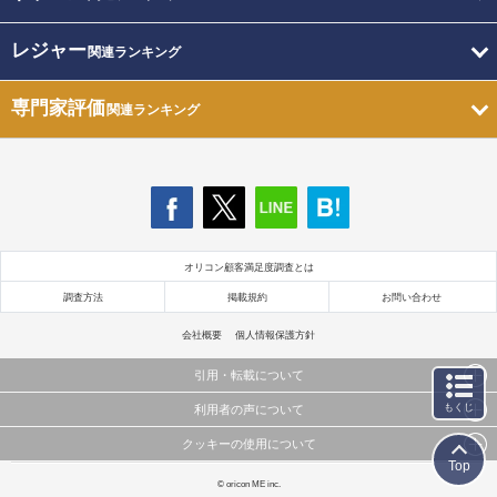
レジャー
関連ランキング
専門家評価
関連ランキング
オリコン顧客満足度調査とは
調査方法
掲載規約
お問い合わせ
会社概要
個人情報保護方針
引用・転載について
もくじ
利用者の声について
当サイトで公開されている情報（文字、写真、イラスト、画像データ等）及びこれらの配置・
編集および構造などについての著作権は株式会社oricon MEに帰属しております。
クッキーの使用について
当サイトに掲載している内容はすべてサービスの利用者が提出された見解・感想です。
これらの情報を権利者の許可なく無断転載・複製などの二次利用を行うことは固く禁じており
Top
弊社が内容について正確性を含め一切保証するものではありません。
ます。
このサイトでは Cookie を使用して、ユーザーに合わせたコンテンツや広告の表示、ソーシャル
© oricon ME inc.
弊社の見解・ 意見ではないことをご理解いただいた上でご覧ください。