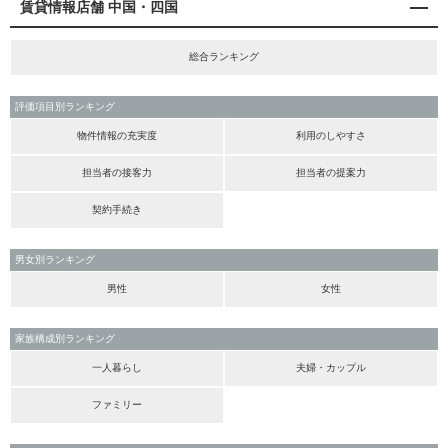
賃貸情報店舗 中国・四国
総合ランキング
評価項目別ランキング
物件情報の充実度
利用のしやすさ
担当者の接客力
担当者の提案力
契約手続き
男女別ランキング
男性
女性
家族構成別ランキング
一人暮らし
夫婦・カップル
ファミリー