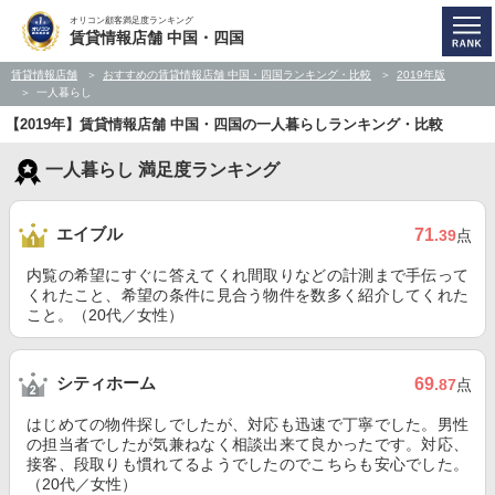
オリコン顧客満足度ランキング
賃貸情報店舗 中国・四国
賃貸情報店舗
おすすめの賃貸情報店舗 中国・四国ランキング・比較
2019年版
一人暮らし
【2019年】賃貸情報店舗 中国・四国の一人暮らしランキング・比較
一人暮らし 満足度ランキング
エイブル
71
.39
点
内覧の希望にすぐに答えてくれ間取りなどの計測まで手伝って
くれたこと、希望の条件に見合う物件を数多く紹介してくれた
こと。（20代／女性）
シティホーム
69
.87
点
はじめての物件探しでしたが、対応も迅速で丁寧でした。男性
の担当者でしたが気兼ねなく相談出来て良かったです。対応、
接客、段取りも慣れてるようでしたのでこちらも安心でした。
（20代／女性）