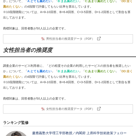
か」について、「
A:とても薦めたい
」「
B:まあ薦めたい
」「
C:あまり薦めたくない
」「
DD:全く
薦めたくない
」の4段階で評価してもらい比率を算出しています。
※10段階聴取については、A=9-10回答、B=6-8回答、C=3-5回答、D=1-2回答として割合を算
出しております。
商標対象は、回答者数が50人以上の企業です。
男性担当者の推奨度データ（PDF）
女性担当者の推奨度
調査企業のサービス利用者に、「どの程度その企業の利用したサービスの担当者を推奨したい
か」について、「
A:とても薦めたい
」「
B:まあ薦めたい
」「
C:あまり薦めたくない
」「
DD:全く
薦めたくない
」の4段階で評価してもらい比率を算出しています。
※10段階聴取については、A=9-10回答、B=6-8回答、C=3-5回答、D=1-2回答として割合を算
出しております。
商標対象は、回答者数が50人以上の企業です。
女性担当者の推奨度データ（PDF）
ランキング監修
慶應義塾大学理工学部教授／内閣府 上席科学技術政策フェロー