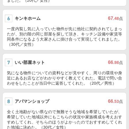
ました。（20代／女性）
キンキホーム
67
.48
点
一度内覧し気に入っていた物件が先に他社に契約されてしまっ
たが、別の階の同じ部屋を探して頂き、キッチン設備や家賃等
同条件になるよう大家さんに掛け合って実現してくれました。
（30代／女性）
いい部屋ネット
66
.98
点
気になる物件についての資料などが見やすく、周りの環境や身
近にあるお店などがわかりやすく教えてくれた。電話で問い合
わせをしたことが当日中に返答してくれた。（20代／男性）
アパマンショップ
66
.53
点
全く土地勘がない県なので無難そうな地域を希望していたが、
希望していた地域以外にもこちらの状況や家族構成を考えおす
すめしてくれ、そちらのほうがよかったのでおすすめしてくれ
た地域に決めた。（30代／女性）