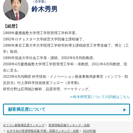
（非常勤）
鈴木秀男
【経歴】
1989年慶應義塾大学理工学部管理工学科卒業。
1992年ロチェスター大学経営大学院修士課程修了。
1996年東京工業大学大学院理工学研究科博士課程経営工学専攻修了。博士（工
学）取得。
1996年筑波大学社会工学系・講師。2002年6月同助教授。
2008年4月慶應義塾大学理工学部管理工学科・准教授。2011年4月同教授、現
在に至る。
2023年4月内閣府 科学技術・イノベーション推進事務局参事官（インフラ・防
災担当）付上席科学技術政策フェロー（非常勤）
研究分野は応用統計解析、品質管理、マーケティング。
≫鈴木研究室についての詳細はこちら
顧客満足度について
オリコン顧客満足度ランキング
賃貸情報店舗ランキング・比較
おすすめの賃貸情報店舗 中国・四国ランキング・比較
2019年版