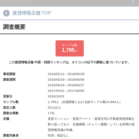
賃貸情報店舗 TOP
調査概要
サンプル数
1,795
人
この賃貸情報店舗 中国・四国ランキングは、オリコンの以下の調査に基づいています。
事前調査
2019/02/11～2019/05/28
調査期間
2019/05/29～2019/06/06
2018/06/19～2018/06/27
2017/05/31～2017/06/05
更新日
2019/10/01
サンプル数
1,795人（全国調査における総サンプル数24,894人）
規定人数
50人以上
調査企業数
17社
定義
賃貸マンション・賃貸アパート・賃貸住宅の不動産賃貸情報を
取り扱っており、店舗展開（チェーン展開）している民間の賃
貸情報店舗が対象。
調査対象者
性別：指定なし