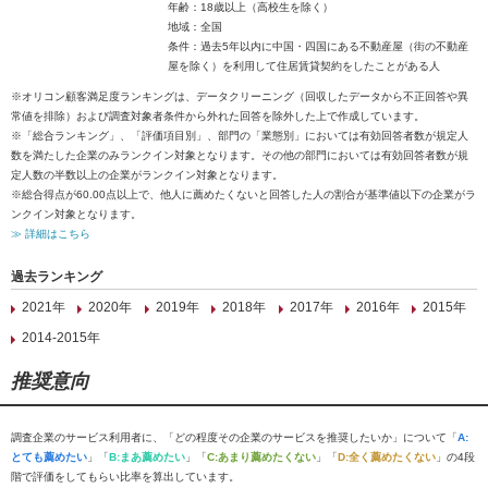
年齢：18歳以上（高校生を除く）
地域：全国
条件：過去5年以内に中国・四国にある不動産屋（街の不動産
屋を除く）を利用して住居賃貸契約をしたことがある人
※オリコン顧客満足度ランキングは、データクリーニング（回収したデータから不正回答や異
常値を排除）および調査対象者条件から外れた回答を除外した上で作成しています。
※「総合ランキング」、「評価項目別」、部門の「業態別」においては有効回答者数が規定人
数を満たした企業のみランクイン対象となります。その他の部門においては有効回答者数が規
定人数の半数以上の企業がランクイン対象となります。
※総合得点が60.00点以上で、他人に薦めたくないと回答した人の割合が基準値以下の企業がラ
ンクイン対象となります。
≫ 詳細はこちら
過去ランキング
2021年
2020年
2019年
2018年
2017年
2016年
2015年
2014-2015年
推奨意向
調査企業のサービス利用者に、「どの程度その企業のサービスを推奨したいか」について「
A:
とても薦めたい
」「
B:まあ薦めたい
」「
C:あまり薦めたくない
」「
D:全く薦めたくない
」の4段
階で評価をしてもらい比率を算出しています。