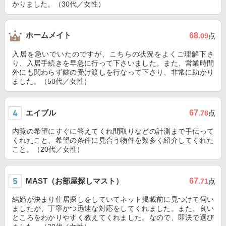
かりました。（30代／女性）
ホームメイト
68
.09
点
入居を急いでいたのですが、こちらの状況をよくご理解下さ
り、入居手続きを早急に行って下さいました。また、営業時間
外にも関わらず鍵の受け渡しを行なって下さり、非常に助かり
ました。（50代／女性）
エイブル
67
.78
点
内覧の希望にすぐに答えてくれ間取りなどの計測まで手伝って
くれたこと、希望の条件に見合う物件を数多く紹介してくれた
こと。（20代／女性）
MAST（お部屋探しマスト）
67
.71
点
結婚が決まり住居探しをしていてネット掲載前に見つけて伺い
ましたが、丁寧かつ迅速な対応をしてくれました。また、良い
ところをわかりやすく教えてくれました。なので、即決で選び