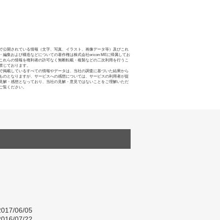
で公開されている情報（文字、写真、イラスト、画像データ等）及びこれ
・編集および構造などについての著作権は株式会社oricon MEに帰属してお
これらの情報を権利者の許可なく無断転載・複製などの二次利用を行うこ
禁じております。
で掲載しているすべての情報やデータは、当社の調査に基づいた結果から
ものとなりますが、サービスへの感想については、サービスの利用者が提
見解・感想となっており、当社の見解・意見ではないことをご理解いただ
ご覧ください。
017/06/05
016/07/22