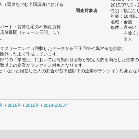
94人（関東を含む全国調査における
2015/07/15～2
）
調査対象者
性別：指定な
年齢：18歳
地域：全国
パート・賃貸住宅の不動産賃貸
条件：過去5
店舗展開（チェーン展開）して
を除く
。
る人
タクリーニング（回収したデータから不正回答や異常値を排除）
除外した上で作成しています。
部門の「業態別」においては有効回答者数が規定人数を満たした企業の
数以上の企業がランクイン対象となります。
薦めたくないと回答した人の割合が基準値以下の企業がランクイン対象とな
7年
/
2016年
/
2015年
/
2014-2015年