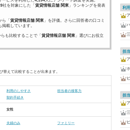
サービスを利用した
4,194
人にアンケート調査を実施。
19
社を対象にした「
賃貸情報店舗 関東
」ランキングを発表
利
から「
賃貸情報店舗 関東
」を評価。さらに回答者の口コミ
も掲載しています。
からも比較することで「
賃貸情報店舗 関東
」選びにお役立
担
並び替えて比較することが出来ます。
利用のしやすさ
担当者の接客力
担
契約手続き
女性
夫婦のみ
ファミリー