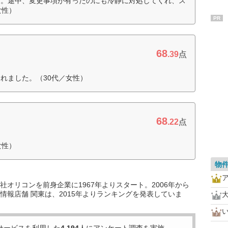
た。途中、変更事項が有ったのにも冷静に対処してくれ、ス
女性）
PR
68
.39
点
れました。（30代／女性）
68
.22
点
女性）
物
オリコンを前身企業に1967年よりスタート。2006年から
情報店舗 関東は、2015年よりランキングを発表していま