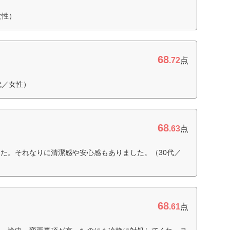
女性）
68
.72
点
代／女性）
68
.63
点
た。それなりに清潔感や安心感もありました。（30代／
68
.61
点