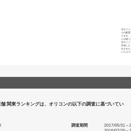
当サイト
らの配置
ります。
とは固く
当サイト
作成した
出された
いた上で
店舗 関東ランキングは、オリコンの以下の調査に基づいてい
0
調査期間
2017/05/31～2
2016/07/20～2