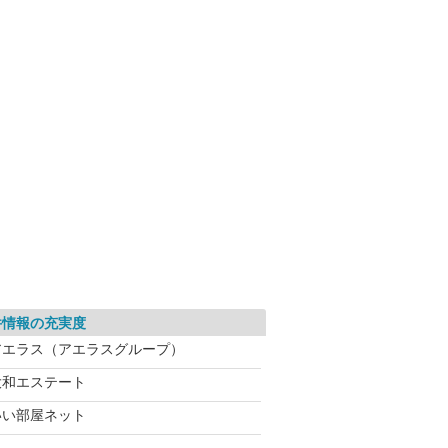
件情報の充実度
アエラス（アエラスグループ）
大和エステート
いい部屋ネット