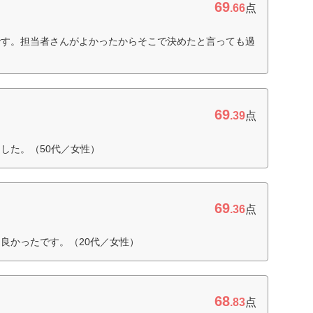
69
.66
点
です。担当者さんがよかったからそこで決めたと言っても過
69
.39
点
した。（50代／女性）
69
.36
点
良かったです。（20代／女性）
68
.83
点