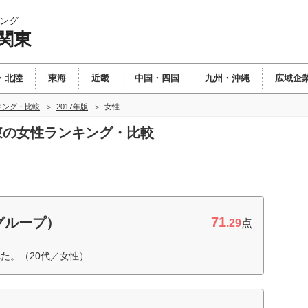
ング
関東
・北陸
東海
近畿
中国・四国
九州・沖縄
広域企
キング・比較
2017年版
女性
関東の女性ランキング・比較
71
グループ）
.29
点
た。（20代／女性）