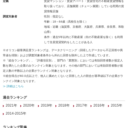
定義
賃貸マンション・賃貸アパート・賃貸住宅の不動産賃貸情報を
取り扱っており、店舗展開（チェーン展開）している民間の賃
貸情報店舗
調査対象者
性別：指定なし
年齢：18～84歳（高校生を除く）
地域：近畿（滋賀県、京都府、大阪府、兵庫県、奈良県、和歌
山県）
条件：過去5年以内に不動産屋（街の不動産屋を除く）を利用
して住居賃貸契約をしたことがある人
※オリコン顧客満足度ランキングは、データクリーニング（回収したデータから不正回答や異
常値を排除）および調査対象者条件から外れた回答を除外した上で作成しています。
※「総合ランキング」、「評価項目別」、部門の「業態別」においては有効回答者数が規定人
数を満たした企業のみランクイン対象となります。その他の部門においては有効回答者数が規
定人数の半数以上の企業がランクイン対象となります。
※総合得点が60.0点以上で、他人に薦めたくないと回答した人の割合が基準値以下の企業がラ
ンクイン対象となります。
≫ 詳細はこちら
過去ランキング
2021年
2020年
2019年
2018年
2017年
2016年
2015年
2014-2015年
ランキング監修