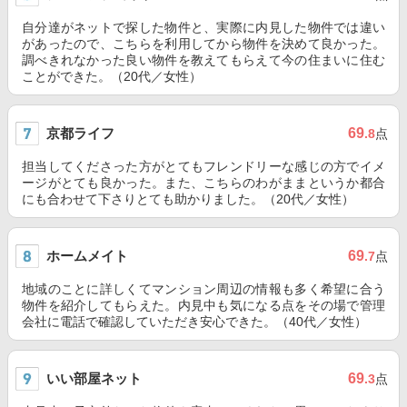
自分達がネットで探した物件と、実際に内見した物件では違い
があったので、こちらを利用してから物件を決めて良かった。
調べきれなかった良い物件を教えてもらえて今の住まいに住む
ことができた。（20代／女性）
京都ライフ
69
.8
点
担当してくださった方がとてもフレンドリーな感じの方でイメ
ージがとても良かった。また、こちらのわがままというか都合
にも合わせて下さりとても助かりました。（20代／女性）
ホームメイト
69
.7
点
地域のことに詳しくてマンション周辺の情報も多く希望に合う
物件を紹介してもらえた。内見中も気になる点をその場で管理
会社に電話で確認していただき安心できた。（40代／女性）
いい部屋ネット
69
.3
点