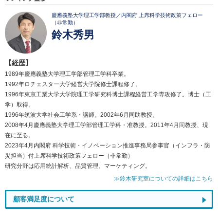
慶應義塾大学理工学部教授／内閣府 上席科学技術政策フェロー
（非常勤）
鈴木秀男
【経歴】
1989年慶應義塾大学理工学部管理工学科卒業。
1992年ロチェスター大学経営大学院修士課程修了。
1996年東京工業大学大学院理工学研究科博士課程経営工学専攻修了。博士（工
学）取得。
1996年筑波大学社会工学系・講師。2002年6月同助教授。
2008年4月慶應義塾大学理工学部管理工学科・准教授。2011年4月同教授、現
在に至る。
2023年4月内閣府 科学技術・イノベーション推進事務局参事官（インフラ・防
災担当）付上席科学技術政策フェロー（非常勤）
研究分野は応用統計解析、品質管理、マーケティング。
≫鈴木研究室についての詳細はこちら
顧客満足度について