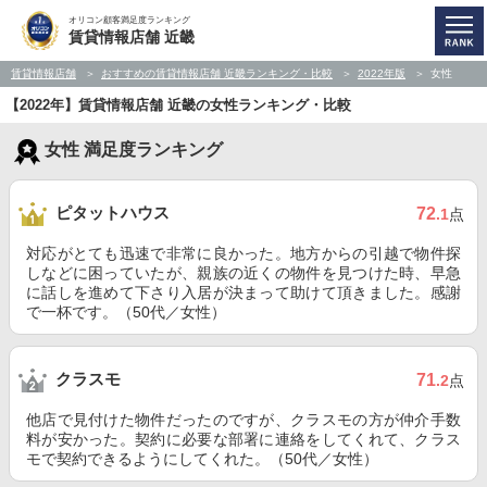
オリコン顧客満足度ランキング
賃貸情報店舗 近畿
賃貸情報店舗
おすすめの賃貸情報店舗 近畿ランキング・比較
2022年版
女性
【2022年】賃貸情報店舗 近畿の女性ランキング・比較
女性 満足度ランキング
ピタットハウス
72
.1
点
対応がとても迅速で非常に良かった。地方からの引越で物件探
しなどに困っていたが、親族の近くの物件を見つけた時、早急
に話しを進めて下さり入居が決まって助けて頂きました。感謝
で一杯です。（50代／女性）
クラスモ
71
.2
点
他店で見付けた物件だったのですが、クラスモの方が仲介手数
料が安かった。契約に必要な部署に連絡をしてくれて、クラス
モで契約できるようにしてくれた。（50代／女性）