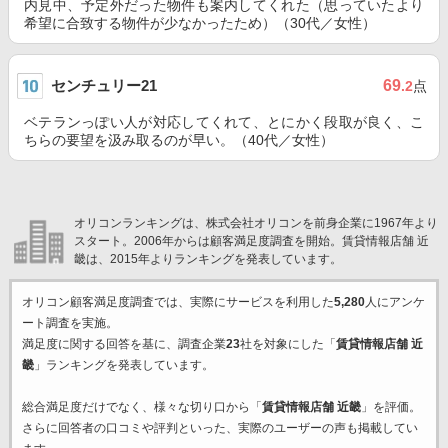
内見中、予定外だった物件も案内してくれた（思っていたより
希望に合致する物件が少なかったため）（30代／女性）
センチュリー21
69
.2
点
ベテランっぽい人が対応してくれて、とにかく段取が良く、こ
ちらの要望を汲み取るのが早い。（40代／女性）
オリコンランキングは、株式会社オリコンを前身企業に1967年より
スタート。2006年からは顧客満足度調査を開始。賃貸情報店舗 近
畿は、2015年よりランキングを発表しています。
オリコン顧客満足度調査では、実際にサービスを利用した
5,280
人にアンケ
ート調査を実施。
満足度に関する回答を基に、調査企業
23
社を対象にした「
賃貸情報店舗 近
畿
」ランキングを発表しています。
総合満足度だけでなく、様々な切り口から「
賃貸情報店舗 近畿
」を評価。
さらに回答者の口コミや評判といった、実際のユーザーの声も掲載してい