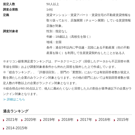
規定人数
50人以上
調査企業数
14社
定義
賃貸マンション・賃貸アパート・賃貸住宅の不動産賃貸情報を
取り扱っており、店舗展開（チェーン展開）している賃貸情報
店舗が対象。
調査対象者
性別：指定なし
年齢：18歳以上（高校生を除く）
地域：全国
条件：過去5年以内に甲信越・北陸にある不動産屋（街の不動
産屋を除く）を利用して住居賃貸契約をしたことがある人
※オリコン顧客満足度ランキングは、データクリーニング（回収したデータから不正回答や異
常値を排除）および調査対象者条件から外れた回答を除外した上で作成しています。
※「総合ランキング」、「評価項目別」、部門の「業態別」においては有効回答者数が規定人
数を満たした企業のみランクイン対象となります。その他の部門においては有効回答者数が規
定人数の半数以上の企業がランクイン対象となります。
※総合得点が60.00点以上で、他人に薦めたくないと回答した人の割合が基準値以下の企業がラ
ンクイン対象となります。
≫ 詳細はこちら
過去ランキング
2021年
2020年
2019年
2018年
2017年
2016年
2015年
2014-2015年