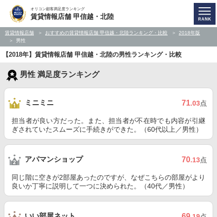
オリコン顧客満足度ランキング
賃貸情報店舗 甲信越・北陸
賃貸情報店舗
おすすめの賃貸情報店舗 甲信越・北陸ランキング・比較
2018年版
男性
【2018年】賃貸情報店舗 甲信越・北陸の男性ランキング・比較
男性 満足度ランキング
ミニミニ
71
.03
点
担当者が良い方だった。また、担当者が不在時でも内容が引継
ぎされていたスムーズに手続きができた。（60代以上／男性）
アパマンショップ
70
.13
点
同じ階に空きが2部屋あったのですが、なぜこちらの部屋がより
良いか丁寧に説明して一つに決められた。（40代／男性）
いい部屋ネット
69
.19
点