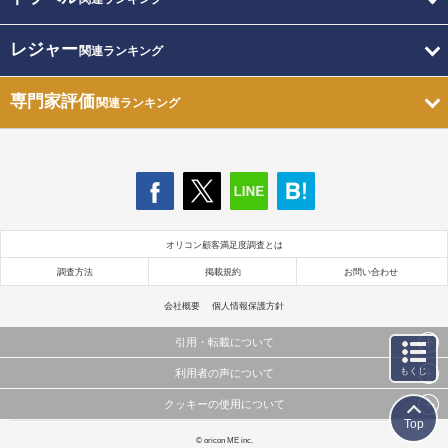
レジャー
関連ランキング
専門家評価
関連ランキング
オリコン顧客満足度調査とは
調査方法
掲載規約
お問い合わせ
会社概要
個人情報保護方針
引用・転載について
もくじ
利用者の声について
当サイトで公開されている情報（文字、写真、イラスト、画像データ等）及びこれらの配置・
編集および構造などについての著作権は株式会社oricon MEに帰属しております。
クッキーの使用について
当サイトに掲載している内容はすべてサービスの利用者が提出された見解・感想です。
これらの情報を権利者の許可なく無断転載・複製などの二次利用を行うことは固く禁じており
Top
弊社が内容について正確性を含め一切保証するものではありません。
ます。
このサイトでは Cookie を使用して、ユーザーに合わせたコンテンツや広告の表示、ソーシャル
© oricon ME inc.
弊社の見解・ 意見ではないことをご理解いただいた上でご覧ください。