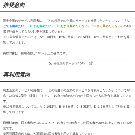
推奨意向
調査企業のサービス利用者に、「どの程度その企業のサービスを推奨したいか」について「
A:
とても薦めたい
」「
B:まあ薦めたい
」「
C:あまり薦めたくない
」「
D:全く薦めたくない
」の4段
階で評価をしてもらい比率を算出しています。
※10段階聴取については、A=9-10回答、B=6-8回答、C=3-5回答、D=1-2回答として割合を算
出しております。
商標対象は、回答者数が100人以上の企業です。
推奨意向データ（PDF）
再利用意向
調査企業のサービス利用者に、「どの程度その企業のサービスを再利用したいか」について10
点～1点の10段階で評価してもらい、10点～6点のいずれかを回答した人の割合を算出していま
す。
※10段階聴取については、A=9-10回答、B=6-8回答、C=3-5回答、D=1-2回答として割合を算
出しております。
商標対象は、回答者数が100人以上で、10点または9点とした回答者が20％以上を占めている企
業です。
※再利用意向の％は、各選択肢の回答者数を用いて算出しています。