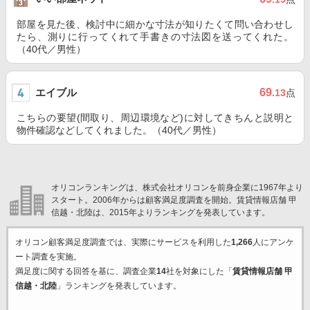
部屋を見た後、検討中に細かな寸法が知りたくて問い合わせし
たら、測りに行ってくれて手書きの寸法図を送ってくれた。
（40代／男性）
エイブル
69
.13
点
こちらの要望(間取り、周辺環境など)に対してきちんと説明と
物件確認などしてくれました。（40代／男性）
オリコンランキングは、株式会社オリコンを前身企業に1967年より
スタート。2006年からは顧客満足度調査を開始。賃貸情報店舗 甲
信越・北陸は、2015年よりランキングを発表しています。
オリコン顧客満足度調査では、実際にサービスを利用した
1,266
人にアンケ
ート調査を実施。
満足度に関する回答を基に、調査企業
14
社を対象にした「
賃貸情報店舗 甲
信越・北陸
」ランキングを発表しています。