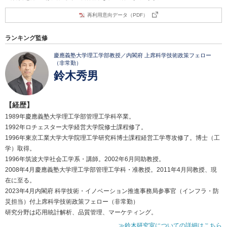
再利用意向データ（PDF）
ランキング監修
慶應義塾大学理工学部教授／内閣府 上席科学技術政策フェロー
（非常勤）
鈴木秀男
【経歴】
1989年慶應義塾大学理工学部管理工学科卒業。
1992年ロチェスター大学経営大学院修士課程修了。
1996年東京工業大学大学院理工学研究科博士課程経営工学専攻修了。博士（工
学）取得。
1996年筑波大学社会工学系・講師。2002年6月同助教授。
2008年4月慶應義塾大学理工学部管理工学科・准教授。2011年4月同教授、現
在に至る。
2023年4月内閣府 科学技術・イノベーション推進事務局参事官（インフラ・防
災担当）付上席科学技術政策フェロー（非常勤）
研究分野は応用統計解析、品質管理、マーケティング。
≫鈴木研究室についての詳細はこちら