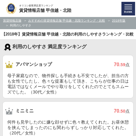
オリコン顧客満足度ランキング
賃貸情報店舗 甲信越・北陸
賃貸情報店舗
おすすめの賃貸情報店舗 甲信越・北陸ランキング・比較
2018年版
利用のしやすさ
【2018年】賃貸情報店舗 甲信越・北陸の利用のしやすさランキング・比較
利用のしやすさ 満足度ランキング
アパマンショップ
70
.59
点
母子家庭なので、物件探しも手続きも不安でしたが、担当の方
も女性でしたし、色々な提案もして頂き、こちらが仕事の日は
電話ではなくメールでやり取りをしてくれたのでとてもスムー
ズでした。（30代／女性）
ミニミニ
70
.50
点
何件も見学したのに嫌な顔せずに色々教えてくれた。お昼休憩
を挟んでしまったのにも関わらずしっかり対応してくれた。
（20代／女性）