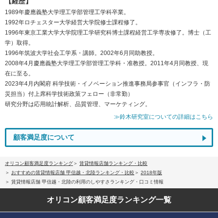
【経歴】
1989年慶應義塾大学理工学部管理工学科卒業。
1992年ロチェスター大学経営大学院修士課程修了。
1996年東京工業大学大学院理工学研究科博士課程経営工学専攻修了。博士（工
学）取得。
1996年筑波大学社会工学系・講師。2002年6月同助教授。
2008年4月慶應義塾大学理工学部管理工学科・准教授。2011年4月同教授、現
在に至る。
2023年4月内閣府 科学技術・イノベーション推進事務局参事官（インフラ・防
災担当）付上席科学技術政策フェロー（非常勤）
研究分野は応用統計解析、品質管理、マーケティング。
≫鈴木研究室についての詳細はこちら
顧客満足度について
オリコン顧客満足度ランキング
賃貸情報店舗ランキング・比較
おすすめの賃貸情報店舗 甲信越・北陸ランキング・比較
2018年版
賃貸情報店舗 甲信越・北陸の利用のしやすさランキング・口コミ情報
オリコン顧客満足度
ランキング一覧