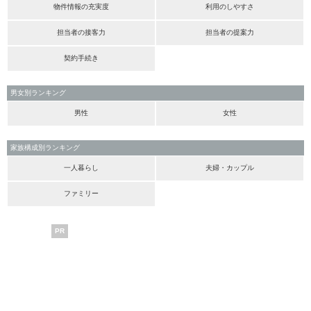
物件情報の充実度
利用のしやすさ
担当者の接客力
担当者の提案力
契約手続き
男女別ランキング
男性
女性
家族構成別ランキング
一人暮らし
夫婦・カップル
ファミリー
PR