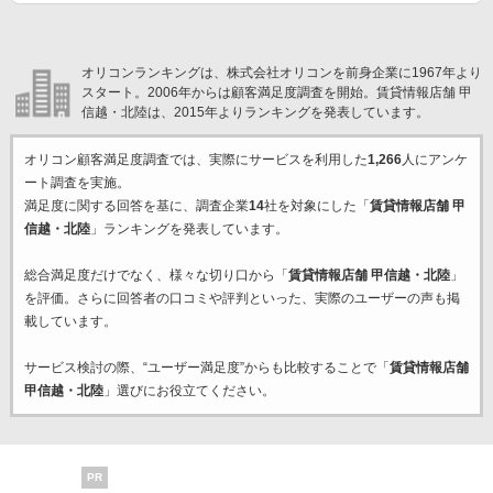
オリコンランキングは、株式会社オリコンを前身企業に1967年より
スタート。2006年からは顧客満足度調査を開始。賃貸情報店舗 甲
信越・北陸は、2015年よりランキングを発表しています。
オリコン顧客満足度調査では、実際にサービスを利用した
1,266
人にアンケ
ート調査を実施。
満足度に関する回答を基に、調査企業
14
社を対象にした「
賃貸情報店舗 甲
信越・北陸
」ランキングを発表しています。
総合満足度だけでなく、様々な切り口から「
賃貸情報店舗 甲信越・北陸
」
を評価。さらに回答者の口コミや評判といった、実際のユーザーの声も掲
載しています。
サービス検討の際、“ユーザー満足度”からも比較することで「
賃貸情報店舗
甲信越・北陸
」選びにお役立てください。
PR