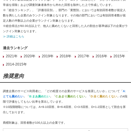
常値を排除）および調査対象者条件から外れた回答を除外した上で作成しています。
※「総合ランキング」、「評価項目別」、部門の「業態別」においては有効回答者数が規定人
数を満たした企業のみランクイン対象となります。その他の部門においては有効回答者数が規
定人数の半数以上の企業がランクイン対象となります。
※総合得点が60.00点以上で、他人に薦めたくないと回答した人の割合が基準値以下の企業がラ
ンクイン対象となります。
≫ 詳細はこちら
過去ランキング
2021年
2020年
2019年
2018年
2017年
2016年
2015年
2014-2015年
推奨意向
調査企業のサービス利用者に、「どの程度その企業のサービスを推奨したいか」について「
A:
とても薦めたい
」「
B:まあ薦めたい
」「
C:あまり薦めたくない
」「
D:全く薦めたくない
」の4段
階で評価をしてもらい比率を算出しています。
※10段階聴取については、A=9-10回答、B=6-8回答、C=3-5回答、D=1-2回答として割合を算
出しております。
商標対象は、回答者数が100人以上の企業です。