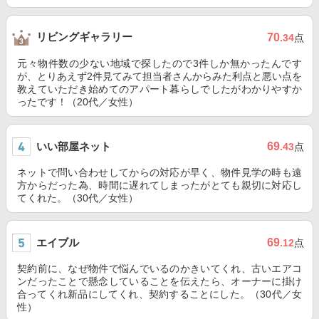
リビングギャラリー
70
.34
点
元々物件数の少ない地域で探したので3件しか無かったんです
が、とりあえず2件見てみて担当者さんからみた利点と悪い点を
教えていただき始めてのアパート暮らしでしたがわかりやすか
ったです！（20代／女性）
いい部屋ネット
69
.43
点
ネットで問い合わせしてからの対応が早く、物件見学の時も遠
方からだった為、時間に遅れてしまったがとても親切に対応し
てくれた。（30代／女性）
エイブル
69
.12
点
契約前に、なぜ物件で悩んでいるのかきいてくれ、古いエアコ
ンだったことで懸念していることを伝えたら、オーナーに掛け
合ってくれ新品にしてくれ、契約することにした。（30代／女
性）