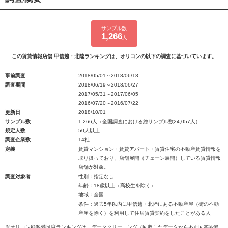
サンプル数
1,266
人
この賃貸情報店舗 甲信越・北陸ランキングは、オリコンの以下の調査に基づいています。
事前調査
2018/05/01～2018/06/18
調査期間
2018/06/19～2018/06/27
2017/05/31～2017/06/05
2016/07/20～2016/07/22
更新日
2018/10/01
サンプル数
1,266人（全国調査における総サンプル数24,057人）
規定人数
50人以上
調査企業数
14社
定義
賃貸マンション・賃貸アパート・賃貸住宅の不動産賃貸情報を
取り扱っており、店舗展開（チェーン展開）している賃貸情報
店舗が対象。
調査対象者
性別：指定なし
年齢：18歳以上（高校生を除く）
地域：全国
条件：過去5年以内に甲信越・北陸にある不動産屋（街の不動
産屋を除く）を利用して住居賃貸契約をしたことがある人
※オリコン顧客満足度ランキングは、データクリーニング（回収したデータから不正回答や異