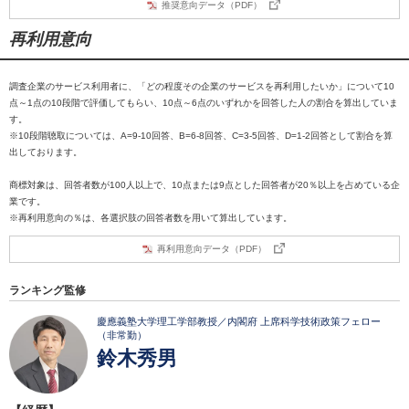
推奨意向データ（PDF）
再利用意向
調査企業のサービス利用者に、「どの程度その企業のサービスを再利用したいか」について10
点～1点の10段階で評価してもらい、10点～6点のいずれかを回答した人の割合を算出していま
す。
※10段階聴取については、A=9-10回答、B=6-8回答、C=3-5回答、D=1-2回答として割合を算
出しております。
商標対象は、回答者数が100人以上で、10点または9点とした回答者が20％以上を占めている企
業です。
※再利用意向の％は、各選択肢の回答者数を用いて算出しています。
再利用意向データ（PDF）
ランキング監修
慶應義塾大学理工学部教授／内閣府 上席科学技術政策フェロー
（非常勤）
鈴木秀男