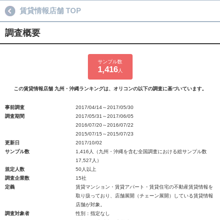
賃貸情報店舗 TOP
調査概要
サンプル数
1,416
人
この賃貸情報店舗 九州・沖縄ランキングは、オリコンの以下の調査に基づいています。
事前調査
2017/04/14～2017/05/30
調査期間
2017/05/31～2017/06/05
2016/07/20～2016/07/22
2015/07/15～2015/07/23
更新日
2017/10/02
サンプル数
1,416人（九州・沖縄を含む全国調査における総サンプル数
17,527人）
規定人数
50人以上
調査企業数
15社
定義
賃貸マンション・賃貸アパート・賃貸住宅の不動産賃貸情報を
取り扱っており、店舗展開（チェーン展開）している賃貸情報
店舗が対象。
調査対象者
性別：指定なし