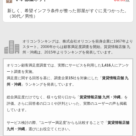
新しく、希望インフラ条件が整った部屋がすぐに見つかった。
（30代／男性）
オリコンランキングは、株式会社オリコンを前身企業に1967年より
スタート。2006年からは顧客満足度調査を開始。賃貸情報店舗 九
州・沖縄は、2015年よりランキングを発表しています。
オリコン顧客満足度調査では、実際にサービスを利用した
1,416
人にアンケ
ート調査を実施。
満足度に関する回答を基に、調査企業
15
社を対象にした「
賃貸情報店舗 九
州・沖縄
」ランキングを発表しています。
総合満足度だけでなく、様々な切り口から「
賃貸情報店舗 九州・沖縄
」を
評価。さらに回答者の口コミや評判といった、実際のユーザーの声も掲載
しています。
サービス検討の際、“ユーザー満足度”からも比較することで「
賃貸情報店舗
九州・沖縄
」選びにお役立てください。