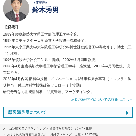
（非常勤）
鈴木秀男
【経歴】
1989年慶應義塾大学理工学部管理工学科卒業。
1992年ロチェスター大学経営大学院修士課程修了。
1996年東京工業大学大学院理工学研究科博士課程経営工学専攻修了。博士（工
学）取得。
1996年筑波大学社会工学系・講師。2002年6月同助教授。
2008年4月慶應義塾大学理工学部管理工学科・准教授。2011年4月同教授、現
在に至る。
2023年4月内閣府 科学技術・イノベーション推進事務局参事官（インフラ・防
災担当）付上席科学技術政策フェロー（非常勤）
研究分野は応用統計解析、品質管理、マーケティング。
≫鈴木研究室についての詳細はこちら
顧客満足度について
オリコン顧客満足度ランキング
賃貸情報店舗ランキング・比較
おすすめの賃貸情報店舗 九州・沖縄ランキング・比較
2017年版