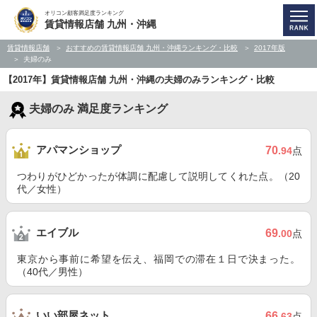
オリコン顧客満足度ランキング
賃貸情報店舗 九州・沖縄
賃貸情報店舗
おすすめの賃貸情報店舗 九州・沖縄ランキング・比較
2017年版
夫婦のみ
【2017年】賃貸情報店舗 九州・沖縄の夫婦のみランキング・比較
夫婦のみ 満足度ランキング
アパマンショップ
70
.94
点
つわりがひどかったが体調に配慮して説明してくれた点。（20
代／女性）
エイブル
69
.00
点
東京から事前に希望を伝え、福岡での滞在１日で決まった。
（40代／男性）
いい部屋ネット
66
.63
点