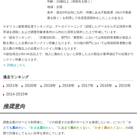
年齢：18歳以上（高校生を除く）
地域：全国
条件：過去5年以内に九州・沖縄にある不動産屋（街の不動産
屋を除く）を利用して住居賃貸契約をしたことがある人
※オリコン顧客満足度ランキングは、データクリーニング（回収したデータから不正回答や異
常値を排除）および調査対象者条件から外れた回答を除外した上で作成しています。
※「総合ランキング」、「評価項目別」、部門の「業態別」においては有効回答者数が規定人
数を満たした企業のみランクイン対象となります。その他の部門においては有効回答者数が規
定人数の半数以上の企業がランクイン対象となります。
※総合得点が60.00点以上で、他人に薦めたくないと回答した人の割合が基準値以下の企業がラ
ンクイン対象となります。
≫ 詳細はこちら
過去ランキング
2021年
2020年
2019年
2018年
2017年
2016年
2015年
2014-2015年
推奨意向
調査企業のサービス利用者に、「どの程度その企業のサービスを推奨したいか」について「
A:
とても薦めたい
」「
B:まあ薦めたい
」「
C:あまり薦めたくない
」「
D:全く薦めたくない
」の4段
階で評価をしてもらい比率を算出しています。