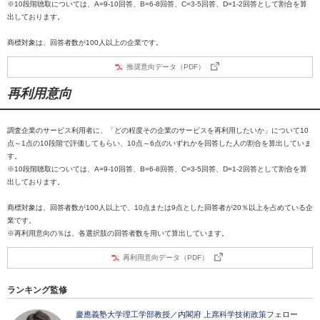
※10段階聴取については、A=9-10回答、B=6-8回答、C=3-5回答、D=1-2回答として割合を算
出しております。
商標対象は、回答者数が100人以上の企業です。
推奨意向データ（PDF）
再利用意向
調査企業のサービス利用者に、「どの程度その企業のサービスを再利用したいか」について10
点～1点の10段階で評価してもらい、10点～6点のいずれかを回答した人の割合を算出していま
す。
※10段階聴取については、A=9-10回答、B=6-8回答、C=3-5回答、D=1-2回答として割合を算
出しております。
商標対象は、回答者数が100人以上で、10点または9点とした回答者が20％以上を占めている企
業です。
※再利用意向の％は、各選択肢の回答者数を用いて算出しています。
再利用意向データ（PDF）
ランキング監修
慶應義塾大学理工学部教授／内閣府 上席科学技術政策フェロー