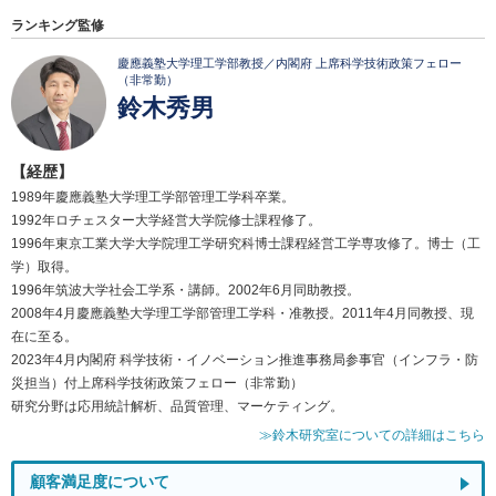
ランキング監修
慶應義塾大学理工学部教授／内閣府 上席科学技術政策フェロー
（非常勤）
鈴木秀男
【経歴】
1989年慶應義塾大学理工学部管理工学科卒業。
1992年ロチェスター大学経営大学院修士課程修了。
1996年東京工業大学大学院理工学研究科博士課程経営工学専攻修了。博士（工
学）取得。
1996年筑波大学社会工学系・講師。2002年6月同助教授。
2008年4月慶應義塾大学理工学部管理工学科・准教授。2011年4月同教授、現
在に至る。
2023年4月内閣府 科学技術・イノベーション推進事務局参事官（インフラ・防
災担当）付上席科学技術政策フェロー（非常勤）
研究分野は応用統計解析、品質管理、マーケティング。
≫鈴木研究室についての詳細はこちら
顧客満足度について