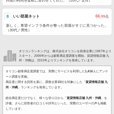
内覧の時間を柔軟に合わせてくれた。（20代／女性）
いい部屋ネット
66
.99
点
新しく、希望インフラ条件が整った部屋がすぐに見つかった。
（30代／男性）
オリコンランキングは、株式会社オリコンを前身企業に1967年より
スタート。2006年からは顧客満足度調査を開始。賃貸情報店舗 九
州・沖縄は、2015年よりランキングを発表しています。
オリコン顧客満足度調査では、実際にサービスを利用した
1,416
人にアンケ
ート調査を実施。
満足度に関する回答を基に、調査企業
15
社を対象にした「
賃貸情報店舗 九
州・沖縄
」ランキングを発表しています。
総合満足度だけでなく、様々な切り口から「
賃貸情報店舗 九州・沖縄
」を
評価。さらに回答者の口コミや評判といった、実際のユーザーの声も掲載
しています。