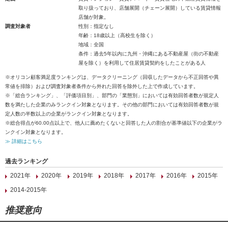
取り扱っており、店舗展開（チェーン展開）している賃貸情報
店舗が対象。
調査対象者
性別：指定なし
年齢：18歳以上（高校生を除く）
地域：全国
条件：過去5年以内に九州・沖縄にある不動産屋（街の不動産
屋を除く）を利用して住居賃貸契約をしたことがある人
※オリコン顧客満足度ランキングは、データクリーニング（回収したデータから不正回答や異
常値を排除）および調査対象者条件から外れた回答を除外した上で作成しています。
※「総合ランキング」、「評価項目別」、部門の「業態別」においては有効回答者数が規定人
数を満たした企業のみランクイン対象となります。その他の部門においては有効回答者数が規
定人数の半数以上の企業がランクイン対象となります。
※総合得点が60.00点以上で、他人に薦めたくないと回答した人の割合が基準値以下の企業がラ
ンクイン対象となります。
≫ 詳細はこちら
過去ランキング
2021年
2020年
2019年
2018年
2017年
2016年
2015年
2014-2015年
推奨意向