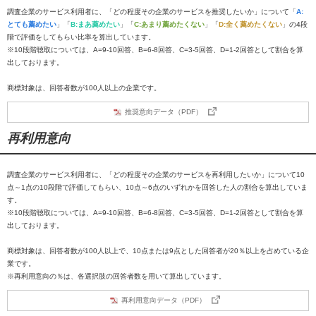
調査企業のサービス利用者に、「どの程度その企業のサービスを推奨したいか」について「
A:
とても薦めたい
」「
B:まあ薦めたい
」「
C:あまり薦めたくない
」「
D:全く薦めたくない
」の4段
階で評価をしてもらい比率を算出しています。
※10段階聴取については、A=9-10回答、B=6-8回答、C=3-5回答、D=1-2回答として割合を算
出しております。
商標対象は、回答者数が100人以上の企業です。
推奨意向データ（PDF）
再利用意向
調査企業のサービス利用者に、「どの程度その企業のサービスを再利用したいか」について10
点～1点の10段階で評価してもらい、10点～6点のいずれかを回答した人の割合を算出していま
す。
※10段階聴取については、A=9-10回答、B=6-8回答、C=3-5回答、D=1-2回答として割合を算
出しております。
商標対象は、回答者数が100人以上で、10点または9点とした回答者が20％以上を占めている企
業です。
※再利用意向の％は、各選択肢の回答者数を用いて算出しています。
再利用意向データ（PDF）