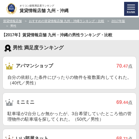
オリコン顧客満足度ランキング
賃貸情報店舗 九州・沖縄
賃貸情報店舗
おすすめの賃貸情報店舗 九州・沖縄ランキング・比較
2017年版
男性
【2017年】賃貸情報店舗 九州・沖縄の男性ランキング・比較
男性 満足度ランキング
アパマンショップ
70
.47
点
自分の依頼した条件にぴったりの物件を複数案内してくれた。
（40代／男性）
ミニミニ
69
.44
点
駐車場が2台分しか無かったが、3台希望していたところ他の管
理物件の駐車場を探してくれた。（50代／男性）
いい部屋ネット
68
.71
点