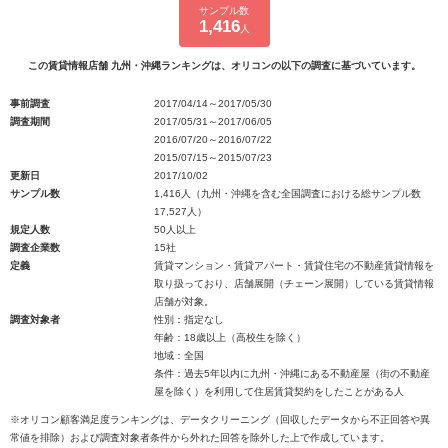
サンプル数
1,416
人
この賃貸情報店舗 九州・沖縄ランキングは、オリコンの以下の調査に基づいています。
事前調査
2017/04/14～2017/05/30
調査期間
2017/05/31～2017/06/05
2016/07/20～2016/07/22
2015/07/15～2015/07/23
更新日
2017/10/02
サンプル数
1,416人（九州・沖縄を含む全国調査における総サンプル数
17,527人）
規定人数
50人以上
調査企業数
15社
定義
賃貸マンション・賃貸アパート・賃貸住宅の不動産賃貸情報を
取り扱っており、店舗展開（チェーン展開）している賃貸情報
店舗が対象。
調査対象者
性別：指定なし
年齢：18歳以上（高校生を除く）
地域：全国
条件：過去5年以内に九州・沖縄にある不動産屋（街の不動産
屋を除く）を利用して住居賃貸契約をしたことがある人
※オリコン顧客満足度ランキングは、データクリーニング（回収したデータから不正回答や異
常値を排除）および調査対象者条件から外れた回答を除外した上で作成しています。