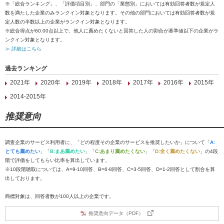
※「総合ランキング」、「評価項目別」、部門の「業態別」においては有効回答者数が規定人
数を満たした企業のみランクイン対象となります。その他の部門においては有効回答者数が規
定人数の半数以上の企業がランクイン対象となります。
※総合得点が60.00点以上で、他人に薦めたくないと回答した人の割合が基準値以下の企業がラ
ンクイン対象となります。
≫ 詳細はこちら
過去ランキング
2021年
2020年
2019年
2018年
2017年
2016年
2015年
2014-2015年
推奨意向
調査企業のサービス利用者に、「どの程度その企業のサービスを推奨したいか」について「
A:
とても薦めたい
」「
B:まあ薦めたい
」「
C:あまり薦めたくない
」「
D:全く薦めたくない
」の4段
階で評価をしてもらい比率を算出しています。
※10段階聴取については、A=9-10回答、B=6-8回答、C=3-5回答、D=1-2回答として割合を算
出しております。
商標対象は、回答者数が100人以上の企業です。
推奨意向データ（PDF）