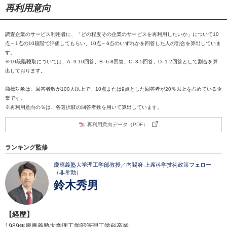
再利用意向
調査企業のサービス利用者に、「どの程度その企業のサービスを再利用したいか」について10
点～1点の10段階で評価してもらい、10点～6点のいずれかを回答した人の割合を算出していま
す。
※10段階聴取については、A=9-10回答、B=6-8回答、C=3-5回答、D=1-2回答として割合を算
出しております。
商標対象は、回答者数が100人以上で、10点または9点とした回答者が20％以上を占めている企
業です。
※再利用意向の％は、各選択肢の回答者数を用いて算出しています。
再利用意向データ（PDF）
ランキング監修
慶應義塾大学理工学部教授／内閣府 上席科学技術政策フェロー
（非常勤）
鈴木秀男
【経歴】
1989年慶應義塾大学理工学部管理工学科卒業。