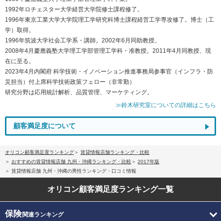
1992年ロチェスター大学経営大学院修士課程修了。
1996年東京工業大学大学院理工学研究科博士課程経営工学専攻修了。博士（工
学）取得。
1996年筑波大学社会工学系・講師。2002年6月同助教授。
2008年4月慶應義塾大学理工学部管理工学科・准教授。2011年4月同教授、現
在に至る。
2023年4月内閣府 科学技術・イノベーション推進事務局参事官（インフラ・防
災担当）付上席科学技術政策フェロー（非常勤）
研究分野は応用統計解析、品質管理、マーケティング。
≫鈴木研究室についての詳細はこちら
顧客満足度について
オリコン顧客満足度ランキング
賃貸情報店舗ランキング・比較
おすすめの賃貸情報店舗 九州・沖縄ランキング・比較
2017年版
賃貸情報店舗 九州・沖縄の男性ランキング・口コミ情報
オリコン顧客満足度
ランキング一覧
保険
関連ランキング