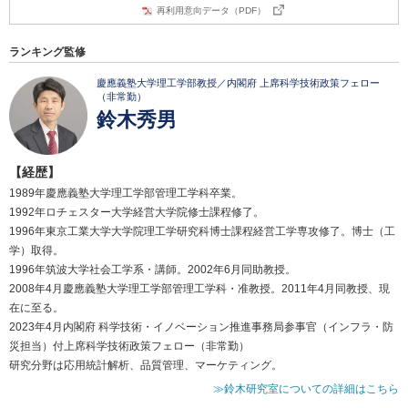
再利用意向データ（PDF）
ランキング監修
慶應義塾大学理工学部教授／内閣府 上席科学技術政策フェロー
（非常勤）
鈴木秀男
【経歴】
1989年慶應義塾大学理工学部管理工学科卒業。
1992年ロチェスター大学経営大学院修士課程修了。
1996年東京工業大学大学院理工学研究科博士課程経営工学専攻修了。博士（工
学）取得。
1996年筑波大学社会工学系・講師。2002年6月同助教授。
2008年4月慶應義塾大学理工学部管理工学科・准教授。2011年4月同教授、現
在に至る。
2023年4月内閣府 科学技術・イノベーション推進事務局参事官（インフラ・防
災担当）付上席科学技術政策フェロー（非常勤）
研究分野は応用統計解析、品質管理、マーケティング。
≫鈴木研究室についての詳細はこちら