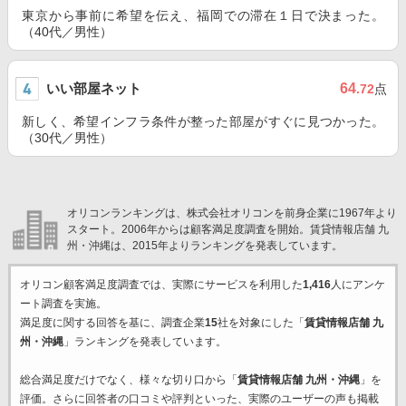
東京から事前に希望を伝え、福岡での滞在１日で決まった。
（40代／男性）
いい部屋ネット
64
.72
点
新しく、希望インフラ条件が整った部屋がすぐに見つかった。
（30代／男性）
オリコンランキングは、株式会社オリコンを前身企業に1967年より
スタート。2006年からは顧客満足度調査を開始。賃貸情報店舗 九
州・沖縄は、2015年よりランキングを発表しています。
オリコン顧客満足度調査では、実際にサービスを利用した
1,416
人にアンケ
ート調査を実施。
満足度に関する回答を基に、調査企業
15
社を対象にした「
賃貸情報店舗 九
州・沖縄
」ランキングを発表しています。
総合満足度だけでなく、様々な切り口から「
賃貸情報店舗 九州・沖縄
」を
評価。さらに回答者の口コミや評判といった、実際のユーザーの声も掲載