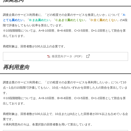
調査企業のサービス利用者に、「どの程度その企業のサービスを推奨したいか」について「
A:
とても薦めたい
」「
B:まあ薦めたい
」「
C:あまり薦めたくない
」「
D:全く薦めたくない
」の4段
階で評価をしてもらい比率を算出しています。
※10段階聴取については、A=9-10回答、B=6-8回答、C=3-5回答、D=1-2回答として割合を算
出しております。
商標対象は、回答者数が100人以上の企業です。
推奨意向データ（PDF）
再利用意向
調査企業のサービス利用者に、「どの程度その企業のサービスを再利用したいか」について10
点～1点の10段階で評価してもらい、10点～6点のいずれかを回答した人の割合を算出していま
す。
※10段階聴取については、A=9-10回答、B=6-8回答、C=3-5回答、D=1-2回答として割合を算
出しております。
商標対象は、回答者数が100人以上で、10点または9点とした回答者が20％以上を占めている企
業です。
※再利用意向の％は、各選択肢の回答者数を用いて算出しています。