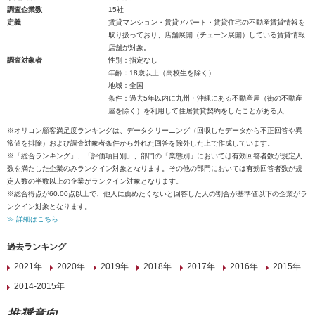
調査企業数
15社
定義
賃貸マンション・賃貸アパート・賃貸住宅の不動産賃貸情報を
取り扱っており、店舗展開（チェーン展開）している賃貸情報
店舗が対象。
調査対象者
性別：指定なし
年齢：18歳以上（高校生を除く）
地域：全国
条件：過去5年以内に九州・沖縄にある不動産屋（街の不動産
屋を除く）を利用して住居賃貸契約をしたことがある人
※オリコン顧客満足度ランキングは、データクリーニング（回収したデータから不正回答や異
常値を排除）および調査対象者条件から外れた回答を除外した上で作成しています。
※「総合ランキング」、「評価項目別」、部門の「業態別」においては有効回答者数が規定人
数を満たした企業のみランクイン対象となります。その他の部門においては有効回答者数が規
定人数の半数以上の企業がランクイン対象となります。
※総合得点が60.00点以上で、他人に薦めたくないと回答した人の割合が基準値以下の企業がラ
ンクイン対象となります。
≫ 詳細はこちら
過去ランキング
2021年
2020年
2019年
2018年
2017年
2016年
2015年
2014-2015年
推奨意向