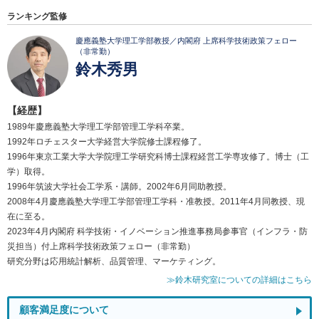
ランキング監修
慶應義塾大学理工学部教授／内閣府 上席科学技術政策フェロー
（非常勤）
鈴木秀男
【経歴】
1989年慶應義塾大学理工学部管理工学科卒業。
1992年ロチェスター大学経営大学院修士課程修了。
1996年東京工業大学大学院理工学研究科博士課程経営工学専攻修了。博士（工
学）取得。
1996年筑波大学社会工学系・講師。2002年6月同助教授。
2008年4月慶應義塾大学理工学部管理工学科・准教授。2011年4月同教授、現
在に至る。
2023年4月内閣府 科学技術・イノベーション推進事務局参事官（インフラ・防
災担当）付上席科学技術政策フェロー（非常勤）
研究分野は応用統計解析、品質管理、マーケティング。
≫鈴木研究室についての詳細はこちら
顧客満足度について