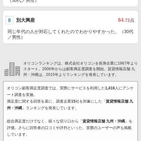
（30代／男性）
別大興産
64
.72
点
同じ年代の人が対応してくれたのでわかりやすかった。（30代
／男性）
オリコンランキングは、株式会社オリコンを前身企業に1967年より
スタート。2006年からは顧客満足度調査を開始。賃貸情報店舗 九
州・沖縄は、2015年よりランキングを発表しています。
オリコン顧客満足度調査では、実際にサービスを利用した
1,416
人にアンケ
ート調査を実施。
満足度に関する回答を基に、調査企業
15
社を対象にした「
賃貸情報店舗 九
州・沖縄
」ランキングを発表しています。
総合満足度だけでなく、様々な切り口から「
賃貸情報店舗 九州・沖縄
」を
評価。さらに回答者の口コミや評判といった、実際のユーザーの声も掲載
しています。