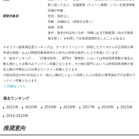
取り扱っており、店舗展開（チェーン展開）している賃貸情報
店舗が対象。
調査対象者
性別：指定なし
年齢：18歳以上（高校生を除く）
地域：全国
条件：過去5年以内に九州・沖縄にある不動産屋（街の不動産
屋を除く）を利用して住居賃貸契約をしたことがある人
※オリコン顧客満足度ランキングは、データクリーニング（回収したデータから不正回答や異
常値を排除）および調査対象者条件から外れた回答を除外した上で作成しています。
※「総合ランキング」、「評価項目別」、部門の「業態別」においては有効回答者数が規定人
数を満たした企業のみランクイン対象となります。その他の部門においては有効回答者数が規
定人数の半数以上の企業がランクイン対象となります。
※総合得点が60.00点以上で、他人に薦めたくないと回答した人の割合が基準値以下の企業がラ
ンクイン対象となります。
≫ 詳細はこちら
過去ランキング
2021年
2020年
2019年
2018年
2017年
2016年
2015年
2014-2015年
推奨意向