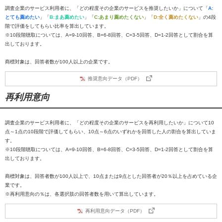
調査企業のサービス利用者に、「どの程度その企業のサービスを推奨したいか」について「
A:
とても薦めたい
」「
B:まあ薦めたい
」「
C:あまり薦めたくない
」「
D:全く薦めたくない
」の4段
階で評価をしてもらい比率を算出しています。
※10段階聴取については、A=9-10回答、B=6-8回答、C=3-5回答、D=1-2回答として割合を算
出しております。
商標対象は、回答者数が100人以上の企業です。
推奨意向データ（PDF）
再利用意向
調査企業のサービス利用者に、「どの程度その企業のサービスを再利用したいか」について10
点～1点の10段階で評価してもらい、10点～6点のいずれかを回答した人の割合を算出していま
す。
※10段階聴取については、A=9-10回答、B=6-8回答、C=3-5回答、D=1-2回答として割合を算
出しております。
商標対象は、回答者数が100人以上で、10点または9点とした回答者が20％以上を占めている企
業です。
※再利用意向の％は、各選択肢の回答者数を用いて算出しています。
再利用意向データ（PDF）