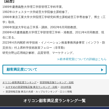
【経歴】
1989年慶應義塾大学理工学部管理工学科卒業。
1992年ロチェスター大学経営大学院修士課程修了。
1996年東京工業大学大学院理工学研究科博士課程経営工学専攻修了。博士（工
学）取得。
1996年筑波大学社会工学系・講師。2002年6月同助教授。
2008年4月慶應義塾大学理工学部管理工学科・准教授。2011年4月同教授、現
在に至る。
2023年4月内閣府 科学技術・イノベーション推進事務局参事官（インフラ・防
災担当）付上席科学技術政策フェロー（非常勤）
研究分野は応用統計解析、品質管理、マーケティング。
≫鈴木研究室についての詳細はこちら
顧客満足度について
オリコン顧客満足度ランキング
賃貸情報店舗ランキング・比較
おすすめの賃貸情報店舗 東北ランキング・比較
2019年版
賃貸情報店舗 東北の夫婦・カップルランキング・口コミ情報
オリコン顧客満足度
ランキング一覧