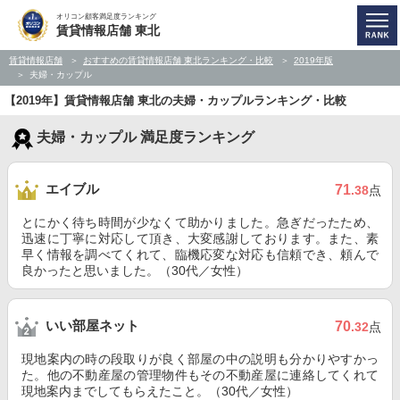
オリコン顧客満足度ランキング
賃貸情報店舗 東北
賃貸情報店舗
おすすめの賃貸情報店舗 東北ランキング・比較
2019年版
夫婦・カップル
【2019年】賃貸情報店舗 東北の夫婦・カップルランキング・比較
夫婦・カップル 満足度ランキング
エイブル
71
.38
点
とにかく待ち時間が少なくて助かりました。急ぎだったため、
迅速に丁寧に対応して頂き、大変感謝しております。また、素
早く情報を調べてくれて、臨機応変な対応も信頼でき、頼んで
良かったと思いました。（30代／女性）
いい部屋ネット
70
.32
点
現地案内の時の段取りが良く部屋の中の説明も分かりやすかっ
た。他の不動産屋の管理物件もその不動産屋に連絡してくれて
現地案内までしてもらえたこと。（30代／女性）