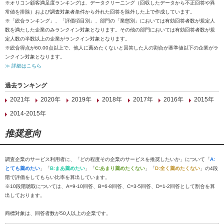
※オリコン顧客満足度ランキングは、データクリーニング（回収したデータから不正回答や異
常値を排除）および調査対象者条件から外れた回答を除外した上で作成しています。
※「総合ランキング」、「評価項目別」、部門の「業態別」においては有効回答者数が規定人
数を満たした企業のみランクイン対象となります。その他の部門においては有効回答者数が規
定人数の半数以上の企業がランクイン対象となります。
※総合得点が60.00点以上で、他人に薦めたくないと回答した人の割合が基準値以下の企業がラ
ンクイン対象となります。
≫ 詳細はこちら
過去ランキング
2021年
2020年
2019年
2018年
2017年
2016年
2015年
2014-2015年
推奨意向
調査企業のサービス利用者に、「どの程度その企業のサービスを推奨したいか」について「
A:
とても薦めたい
」「
B:まあ薦めたい
」「
C:あまり薦めたくない
」「
D:全く薦めたくない
」の4段
階で評価をしてもらい比率を算出しています。
※10段階聴取については、A=9-10回答、B=6-8回答、C=3-5回答、D=1-2回答として割合を算
出しております。
商標対象は、回答者数が50人以上の企業です。