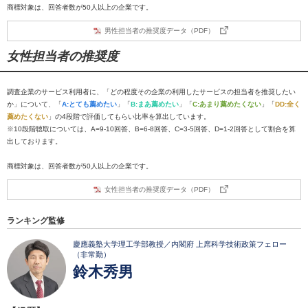
商標対象は、回答者数が50人以上の企業です。
男性担当者の推奨度データ（PDF）
女性担当者の推奨度
調査企業のサービス利用者に、「どの程度その企業の利用したサービスの担当者を推奨したい
か」について、「
A:とても薦めたい
」「
B:まあ薦めたい
」「
C:あまり薦めたくない
」「
DD:全く
薦めたくない
」の4段階で評価してもらい比率を算出しています。
※10段階聴取については、A=9-10回答、B=6-8回答、C=3-5回答、D=1-2回答として割合を算
出しております。
商標対象は、回答者数が50人以上の企業です。
女性担当者の推奨度データ（PDF）
ランキング監修
慶應義塾大学理工学部教授／内閣府 上席科学技術政策フェロー
（非常勤）
鈴木秀男