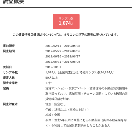
調査概要
サンプル数
1,074
人
この賃貸情報店舗 東北ランキングは、オリコンの以下の調査に基づいています。
事前調査
2019/02/11～2019/05/28
調査期間
2019/05/29～2019/06/06
2018/06/19～2018/06/27
2017/05/31～2017/06/05
更新日
2019/10/01
サンプル数
1,074人（全国調査における総サンプル数24,894人）
規定人数
50人以上
調査企業数
17社
定義
賃貸マンション・賃貸アパート・賃貸住宅の不動産賃貸情報を
取り扱っており、店舗展開（チェーン展開）している民間の賃
貸情報店舗が対象。
調査対象者
性別：指定なし
年齢：18歳以上（高校生を除く）
地域：全国
条件：過去5年以内に東北にある不動産屋（街の不動産屋を除
く）を利用して住居賃貸契約をしたことがある人