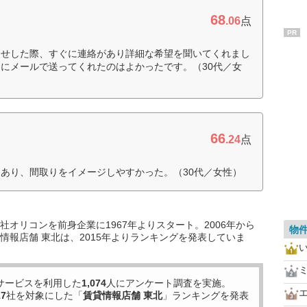
68
.06
点
PR
わせした際、すぐに連絡があり詳細な希望を聞いてくれまし
にメールで送ってくれたのはよかったです。（30代／女
66
.24
点
あり、間取りをイメージしやすかった。（30代／女性）
オリコンを前身企業に1967年よりスタート。2006年から
物
情報店舗 東北は、2015年よりランキングを発表していま
サービスを利用した
1,074
人にアンケート調査を実施。
17
社を対象にした「
賃貸情報店舗 東北
」ランキングを発表