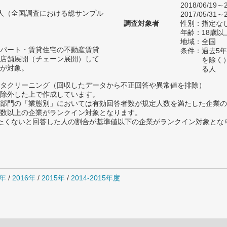
2018/06/19～2
74人（全国調査における総サンプル
2017/05/31～2
調査対象者
性別：指定な
年齢：18歳
地域：全国
パート・賃貸住宅の不動産賃貸
条件：過去5
店舗展開（チェーン展開）して
を除く
が対象。
る人
タクリーニング（回収したデータから不正回答や異常値を排除）
除外した上で作成しています。
部門の「業態別」においては有効回答者数が規定人数を満たした企業の
数以上の企業がランクイン対象となります。
薦めたくないと回答した人の割合が基準値以下の企業がランクイン対象とな
7年
/
2016年
/
2015年
/
2014-2015年度