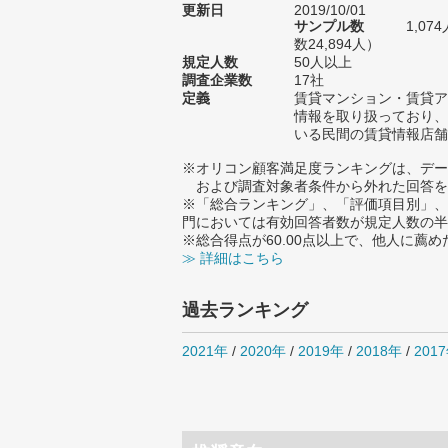
更新日
2019/10/01
サンプル数
1,0
数24,894人）
規定人数
50人以上
調査企業数
17社
定義
賃貸マンション・賃貸ア
情報を取り扱っており、
いる民間の賃貸情報店舗
※オリコン顧客満足度ランキングは、デー
および調査対象者条件から外れた回答を
※「総合ランキング」、「評価項目別」、
門においては有効回答者数が規定人数の半
※総合得点が60.00点以上で、他人に
≫ 詳細はこちら
過去ランキング
2021年
/
2020年
/
2019年
/
2018年
/
201