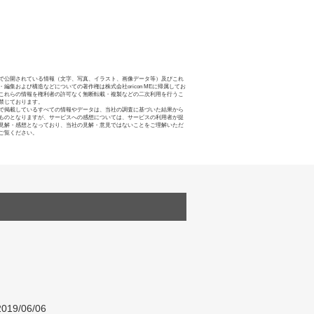
で公開されている情報（文字、写真、イラスト、画像データ等）及びこれ
・編集および構造などについての著作権は株式会社oricon MEに帰属してお
これらの情報を権利者の許可なく無断転載・複製などの二次利用を行うこ
禁じております。
で掲載しているすべての情報やデータは、当社の調査に基づいた結果から
ものとなりますが、サービスへの感想については、サービスの利用者が提
見解・感想となっており、当社の見解・意見ではないことをご理解いただ
ご覧ください。
019/06/06