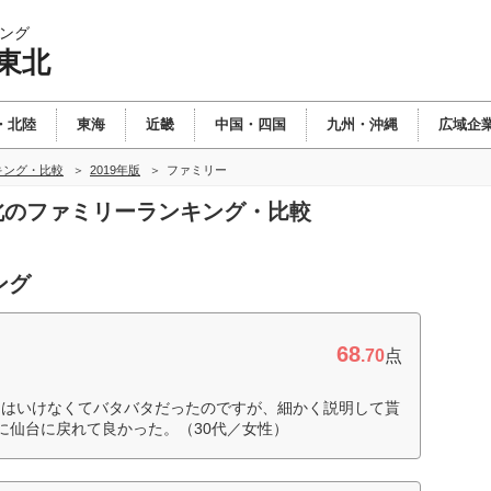
ング
東北
・北陸
東海
近畿
中国・四国
九州・沖縄
広域企
キング・比較
2019年版
ファミリー
東北のファミリーランキング・比較
ング
68
.70
点
てはいけなくてバタバタだったのですが、細かく説明して貰
に仙台に戻れて良かった。（30代／女性）