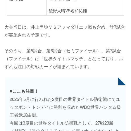
綾野太晴VS名和祐輔
大会当日は、井上尚弥ＶＳアフマダリエフ戦も含め、計7試合
が実施される予定です。
そのうち、第5試合、第6試合（セミファイナル）、第7試合
（ファイナル）は「世界タイトルマッチ」となっており、い
ずれも注目の対戦カードが組まれています。
■ここも注目！
2025年5月に行われた2度目の世界タイトル防衛戦にてユ
ッタポン・トンデイに勝利を収めたWBO世界バンタム級
王者武居由樹。
今回は3度目の世界タイトル防衛戦として、27戦23勝
（16KO）4敗のクリスチャン・メディナ（メキシコ）と