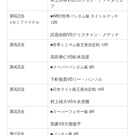
フ
第6試合
■WBO世界バンタム級 タイトルマッチ
※セミファイナル
12R
武居由樹VSクリスチャン・メディナ
第5試合
■世界ミニマム級王座決定戦 12R
高田勇仁VS松本流星
第4試合
■スーパーバンタム級 8R
下町俊貴VSリー・ハンソル
第3試合
■日本ライト級王座決定戦 10R
村上雄大VS今永虎雅
第2試合
■スーパーフェザー級 8R
英豪VS大畑俊平
第1試合
■バンタム級 4R