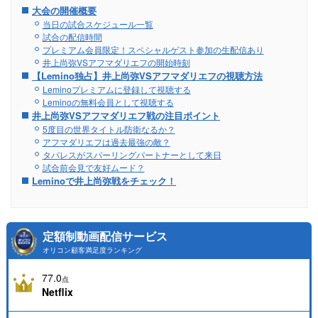
大会の開催概要
当日の試合スケジュール一覧
試合の配信時間
プレミアム会員限定！スペシャルゲスト参加の生配信あり
井上尚弥VSアフマダリエフの開始時刻
【Lemino独占】井上尚弥VSアフマダリエフの視聴方法
Leminoプレミアムに登録して視聴する
Leminoの無料会員として視聴する
井上尚弥VSアフマダリエフ戦の注目ポイント
5度目の世界タイトル防衛なるか？
アフマダリエフは過去最強の敵？
タパレスがスパーリングパートナーとして来日
試合前会見で友好ムード？
Leminoで井上尚弥戦をチェック！
定額制動画配信サービス
オリコン顧客満足度ランキング
77.0
点
Netflix