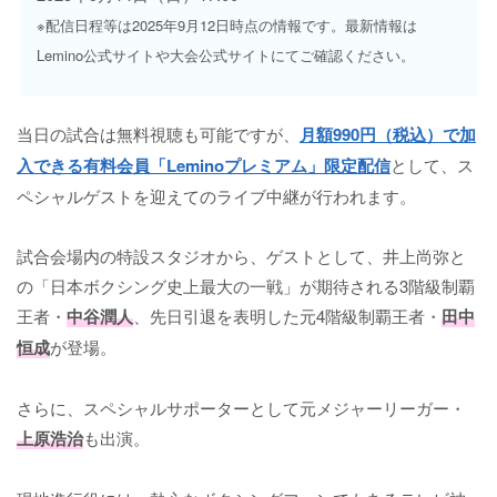
※配信日程等は2025年9月12日時点の情報です。最新情報は
Lemino公式サイトや大会公式サイトにてご確認ください。
当日の試合は無料視聴も可能ですが、
月額990円（税込）で加
入できる有料会員「Leminoプレミアム」限定配信
として、ス
ペシャルゲストを迎えてのライブ中継が行われます。
試合会場内の特設スタジオから、ゲストとして、井上尚弥と
の「日本ボクシング史上最大の一戦」が期待される3階級制覇
王者・
中谷潤人
、先日引退を表明した元4階級制覇王者・
田中
恒成
が登場。
さらに、スペシャルサポーターとして元メジャーリーガー・
上原浩治
も出演。