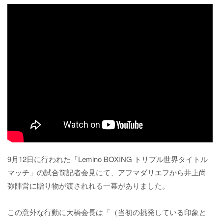
9月12日に行われた「Lemino BOXING トリプル世界タイトル
マッチ」の試合前記者会見にて、アフマダリエフから井上尚
弥陣営に贈り物が渡されれる一幕がありました。
この意外な行動に大橋会長は「（当初の挑発している印象と