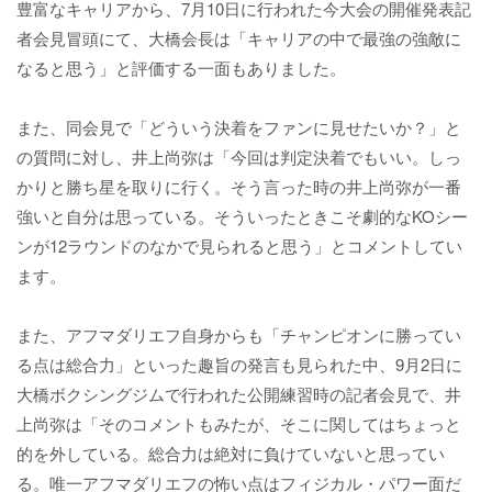
豊富なキャリアから、7月10日に行われた今大会の開催発表記
者会見冒頭にて、大橋会長は「キャリアの中で最強の強敵に
なると思う」と評価する一面もありました。
また、同会見で「どういう決着をファンに見せたいか？」と
の質問に対し、井上尚弥は「今回は判定決着でもいい。しっ
かりと勝ち星を取りに行く。そう言った時の井上尚弥が一番
強いと自分は思っている。そういったときこそ劇的なKOシー
ンが12ラウンドのなかで見られると思う」とコメントしてい
ます。
また、アフマダリエフ自身からも「チャンピオンに勝ってい
る点は総合力」といった趣旨の発言も見られた中、9月2日に
大橋ボクシングジムで行われた公開練習時の記者会見で、井
上尚弥は「そのコメントもみたが、そこに関してはちょっと
的を外している。総合力は絶対に負けていないと思ってい
る。唯一アフマダリエフの怖い点はフィジカル・パワー面だ