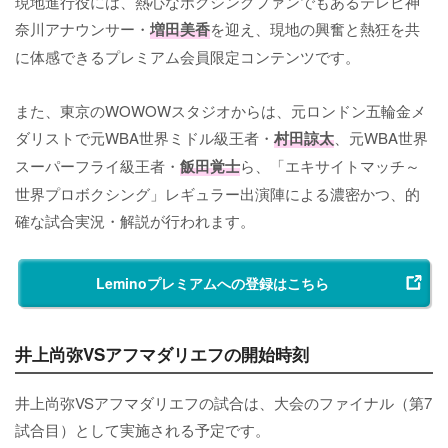
現地進行役には、熱心なボクシングファンでもあるテレビ神
奈川アナウンサー・
増田美香
を迎え、現地の興奮と熱狂を共
に体感できるプレミアム会員限定コンテンツです。
また、東京のWOWOWスタジオからは、元ロンドン五輪金メ
ダリストで元WBA世界ミドル級王者・
村田諒太
、元WBA世界
スーパーフライ級王者・
飯田覚士
ら、「エキサイトマッチ～
世界プロボクシング」レギュラー出演陣による濃密かつ、的
確な試合実況・解説が行われます。
Leminoプレミアムへの登録はこちら
井上尚弥VSアフマダリエフの開始時刻
井上尚弥VSアフマダリエフの試合は、大会のファイナル（第7
試合目）として実施される予定です。