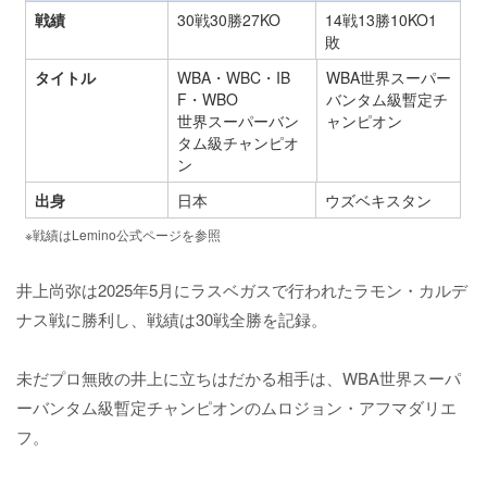
戦績
30戦30勝27KO
14戦13勝10KO1
敗
タイトル
WBA・WBC・IB
WBA世界スーパー
F・WBO
バンタム級暫定チ
世界スーパーバン
ャンピオン
タム級チャンピオ
ン
出身
日本
ウズベキスタン
※戦績はLemino公式ページを参照
井上尚弥は2025年5月にラスベガスで行われたラモン・カルデ
ナス戦に勝利し、戦績は30戦全勝を記録。
未だプロ無敗の井上に立ちはだかる相手は、WBA世界スーパ
ーバンタム級暫定チャンピオンのムロジョン・アフマダリエ
フ。