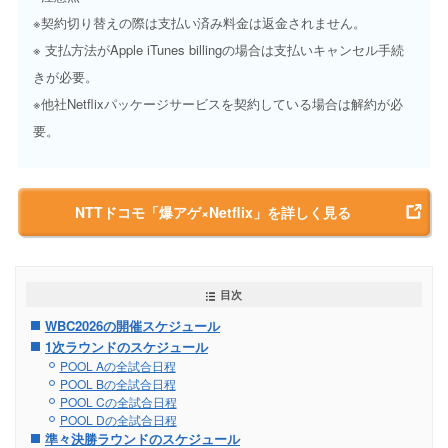
※契約切り替えの際は支払い済み料金は返金されません。
※ 支払方法がApple iTunes billingの場合は支払いキャンセル手続
きが必要。
※他社Netflixパッケージサービスを契約している場合は解約が必
要。
NTTドコモ「爆アゲ×Netflix」を詳しく見る
目次
WBC2026の開催スケジュール
1次ラウンドのスケジュール
POOL Aの全試合日程
POOL Bの全試合日程
POOL Cの全試合日程
POOL Dの全試合日程
準々決勝ラウンドのスケジュール