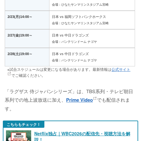
会場：ひなたサンマリンスタジアム宮崎
2/23(月)14:00～
日本 vs 福岡ソフトバンクホークス
会場：ひなたサンマリンスタジアム宮崎
2/27(金)19:00～
日本 vs 中日ドラゴンズ
会場：バンテリンドーム ナゴヤ
2/28(土)19:00～
日本 vs 中日ドラゴンズ
会場：バンテリンドーム ナゴヤ
※試合スケジュールは変更になる場合があります。最新情報は
公式サイト
でご確認ください。
「ラグザス 侍ジャパンシリーズ」は、TBS系列・テレビ朝日
系列での地上波放送に加え、
Prime Video
でも配信されま
す。
こちらもチェック！
Netflix独占｜WBC2026の配信先・視聴方法を解
説！