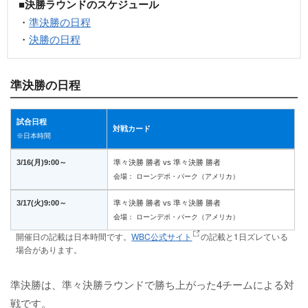
■決勝ラウンドのスケジュール
・
準決勝の日程
・
決勝の日程
準決勝の日程
試合日程
対戦カード
※日本時間
3/16(月)9:00～
準々決勝 勝者 vs 準々決勝 勝者
会場： ローンデポ・パーク（アメリカ）
3/17(火)9:00～
準々決勝 勝者 vs 準々決勝 勝者
会場： ローンデポ・パーク（アメリカ）
開催日の記載は日本時間です。
WBC公式サイト
の記載と1日ズレている
場合があります。
準決勝は、準々決勝ラウンドで勝ち上がった4チームによる対
戦です。