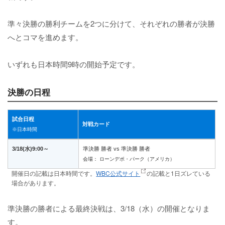
準々決勝の勝利チームを2つに分けて、それぞれの勝者が決勝
へとコマを進めます。
いずれも日本時間9時の開始予定です。
決勝の日程
試合日程
対戦カード
※日本時間
3/18(水)9:00～
準決勝 勝者 vs 準決勝 勝者
会場： ローンデポ・パーク（アメリカ）
開催日の記載は日本時間です。
WBC公式サイト
の記載と1日ズレている
場合があります。
準決勝の勝者による最終決戦は、3/18（水）の開催となりま
す。