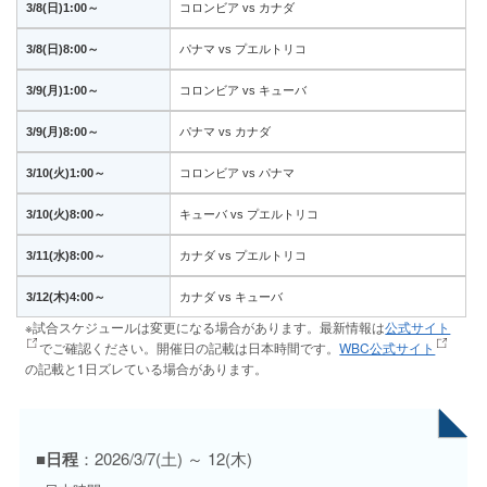
3/8(日)1:00～
コロンビア vs カナダ
3/8(日)8:00～
パナマ vs プエルトリコ
3/9(月)1:00～
コロンビア vs キューバ
3/9(月)8:00～
パナマ vs カナダ
3/10(火)1:00～
コロンビア vs パナマ
3/10(火)8:00～
キューバ vs プエルトリコ
3/11(水)8:00～
カナダ vs プエルトリコ
3/12(木)4:00～
カナダ vs キューバ
※試合スケジュールは変更になる場合があります。最新情報は
公式サイト
でご確認ください。開催日の記載は日本時間です。
WBC公式サイト
の記載と1日ズレている場合があります。
■日程
：2026/3/7(土) ～ 12(木)