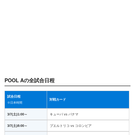
POOL Aの全試合日程
試合日程
対戦カード
※日本時間
3/7(土)1:00～
キューバ vs パナマ
3/7(土)8:00～
プエルトリコ vs コロンビア