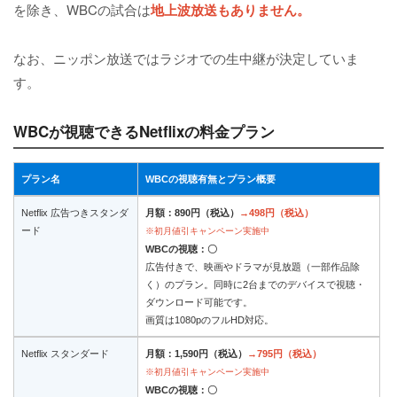
を除き、WBCの試合は
地上波放送もありません。
なお、ニッポン放送ではラジオでの生中継が決定していま
す。
WBCが視聴できるNetflixの料金プラン
プラン名
WBCの視聴有無とプラン概要
Netflix 広告つきスタンダ
月額：890円（税込）
→498円（税込）
ード
※初月値引キャンペーン実施中
WBCの視聴：〇
広告付きで、映画やドラマが見放題（一部作品除
く）のプラン。同時に2台までのデバイスで視聴・
ダウンロード可能です。
画質は1080pのフルHD対応。
Netflix スタンダード
月額：1,590円（税込）
→795円（税込）
※初月値引キャンペーン実施中
WBCの視聴：〇