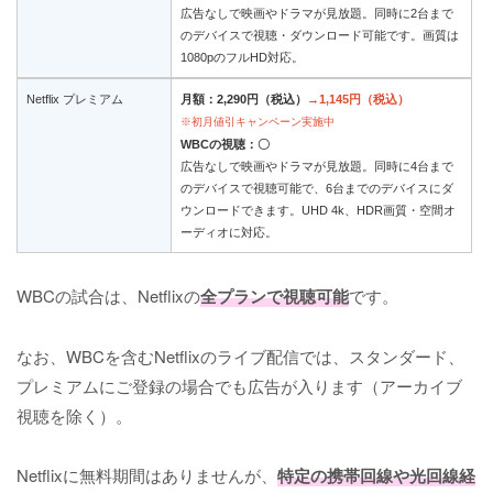
広告なしで映画やドラマが見放題。同時に2台まで
のデバイスで視聴・ダウンロード可能です。画質は
1080pのフルHD対応。
Netflix プレミアム
月額：2,290円（税込）
→1,145円（税込）
※初月値引キャンペーン実施中
WBCの視聴：〇
広告なしで映画やドラマが見放題。同時に4台まで
のデバイスで視聴可能で、6台までのデバイスにダ
ウンロードできます。UHD 4k、HDR画質・空間オ
ーディオに対応。
WBCの試合は、Netflixの
全プランで視聴可能
です。
なお、WBCを含むNetflixのライブ配信では、スタンダード、
プレミアムにご登録の場合でも広告が入ります（アーカイブ
視聴を除く）。
Netflixに無料期間はありませんが、
特定の携帯回線や光回線経