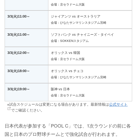
会場：京セラドーム大阪
3/3(火)11:00～
ジャイアンツ vs オーストラリア
会場：ひなたサンマリンスタジアム宮崎
3/3(火)11:00～
ソフトバンク vs チャイニーズ・タイペイ
会場：SOKKENスタジアム
3/3(火)12:00～
オリックス vs 韓国
会場：京セラドーム大阪
3/3(火)18:00～
オリックス vs チェコ
会場：ひなたサンマリンスタジアム宮崎
3/3(火)19:00～
阪神 vs 日本
会場：京セラドーム大阪
※試合スケジュールは変更になる場合があります。最新情報は
公式サイト
でご確認ください。
日本代表が参加する「POOL C」では、1次ラウンドの前に各
国と日本のプロ野球チームとで強化試合が行われます。