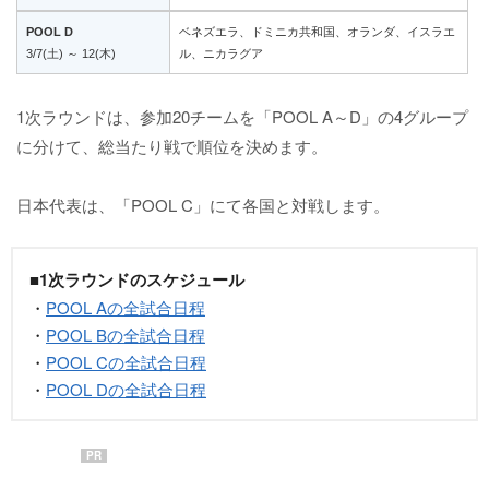
POOL D
ベネズエラ、ドミニカ共和国、オランダ、イスラエ
3/7(土) ～ 12(木)
ル、ニカラグア
1次ラウンドは、参加20チームを「POOL A～D」の4グループ
に分けて、総当たり戦で順位を決めます。
日本代表は、「POOL C」にて各国と対戦します。
■1次ラウンドのスケジュール
・
POOL Aの全試合日程
・
POOL Bの全試合日程
・
POOL Cの全試合日程
・
POOL Dの全試合日程
PR