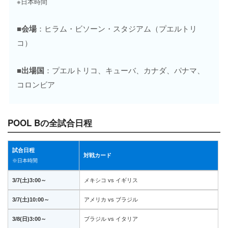
※日本時間
■会場
：ヒラム・ビソーン・スタジアム（プエルトリ
コ）
■出場国
：プエルトリコ、キューバ、カナダ、パナマ、
コロンビア
POOL Bの全試合日程
試合日程
対戦カード
※日本時間
3/7(土)3:00～
メキシコ vs イギリス
3/7(土)10:00～
アメリカ vs ブラジル
3/8(日)3:00～
ブラジル vs イタリア