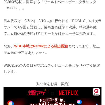
2026/3/5(木)に開幕する「ワールドベースボールクラシック
（WBC）」。
日本代表は、3/5(木)～3/10(火)に行われる「POOL C」の1次ラ
ウンドで4か国と対戦し、勝ち進めば準々決勝、準決勝を経
て、3/18(水)の決勝戦で世界一をかけた大一番に挑みます。
なお、
WBC本戦はNetflixによる独占配信
となっており、地上
波放送の予定はありません。
WBC2026の大会日程や試合スケジュールをわかりやすく解説
します。
【Netflixをお得に契約】