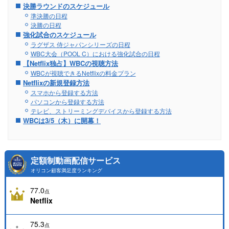
決勝ラウンドのスケジュール
準決勝の日程
決勝の日程
強化試合のスケジュール
ラグザス 侍ジャパンシリーズの日程
WBC大会（POOL C）における強化試合の日程
【Netflix独占】WBCの視聴方法
WBCが視聴できるNetflixの料金プラン
Netflixの新規登録方法
スマホから登録する方法
パソコンから登録する方法
テレビ、ストリーミングデバイスから登録する方法
WBCは3/5（木）に開幕！
定額制動画配信サービス
オリコン顧客満足度ランキング
77.0
点
Netflix
75.3
点