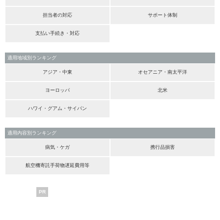
担当者の対応
サポート体制
支払い手続き・対応
適用地域別ランキング
アジア・中東
オセアニア・南太平洋
ヨーロッパ
北米
ハワイ・グアム・サイパン
適用内容別ランキング
病気・ケガ
携行品損害
航空機寄託手荷物遅延費用等
PR