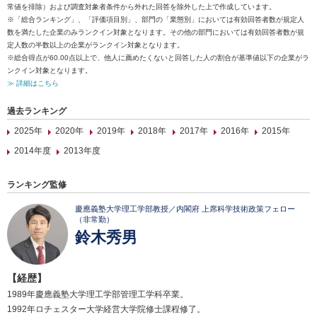
常値を排除）および調査対象者条件から外れた回答を除外した上で作成しています。
※「総合ランキング」、「評価項目別」、部門の「業態別」においては有効回答者数が規定人
数を満たした企業のみランクイン対象となります。その他の部門においては有効回答者数が規
定人数の半数以上の企業がランクイン対象となります。
※総合得点が60.00点以上で、他人に薦めたくないと回答した人の割合が基準値以下の企業がラ
ンクイン対象となります。
≫ 詳細はこちら
過去ランキング
2025年
2020年
2019年
2018年
2017年
2016年
2015年
2014年度
2013年度
ランキング監修
慶應義塾大学理工学部教授／内閣府 上席科学技術政策フェロー
（非常勤）
鈴木秀男
【経歴】
1989年慶應義塾大学理工学部管理工学科卒業。
1992年ロチェスター大学経営大学院修士課程修了。