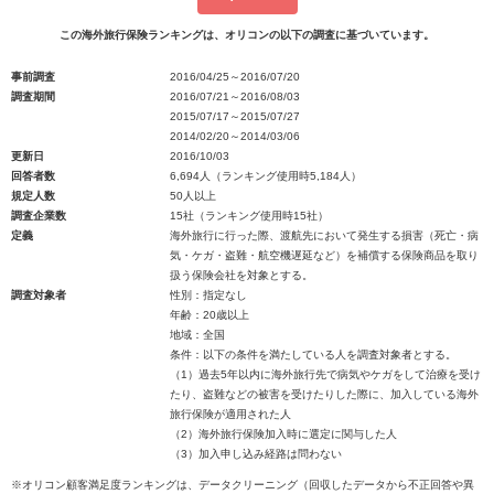
この海外旅行保険ランキングは、オリコンの以下の調査に基づいています。
事前調査
2016/04/25～2016/07/20
調査期間
2016/07/21～2016/08/03
2015/07/17～2015/07/27
2014/02/20～2014/03/06
更新日
2016/10/03
回答者数
6,694人（ランキング使用時5,184人）
規定人数
50人以上
調査企業数
15社（ランキング使用時15社）
定義
海外旅行に行った際、渡航先において発生する損害（死亡・病
気・ケガ・盗難・航空機遅延など）を補償する保険商品を取り
扱う保険会社を対象とする。
調査対象者
性別：指定なし
年齢：20歳以上
地域：全国
条件：以下の条件を満たしている人を調査対象者とする。
（1）過去5年以内に海外旅行先で病気やケガをして治療を受け
たり、盗難などの被害を受けたりした際に、加入している海外
旅行保険が適用された人
（2）海外旅行保険加入時に選定に関与した人
（3）加入申し込み経路は問わない
※オリコン顧客満足度ランキングは、データクリーニング（回収したデータから不正回答や異