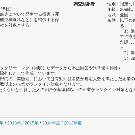
調査対象者
性別：指定な
15社）
年齢：20歳以
航先において発生する損害（死
地域：全国
航空機遅延など）を補償する保
条件：以下の
社を対象とする。
る。
（1）
て治療
た際に
人
（2）
（3）
タクリーニング（回収したデータから不正回答や異常値を排除）
除外した上で作成しています。
部門の「業態別」においては有効回答者数が規定人数を満たした企業の
数以上の企業がランクイン対象となります。
薦めたくないと回答した人の割合が基準値以下の企業がランクイン対象とな
7年
/
2016年
/
2015年
/
2014年度
/
2013年度