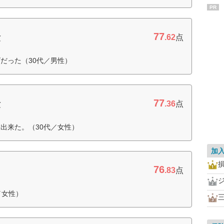
PR
77
険
.62
点
だった（30代／男性）
77
険
.36
点
出来た。（30代／女性）
加
76
.83
点
／女性）