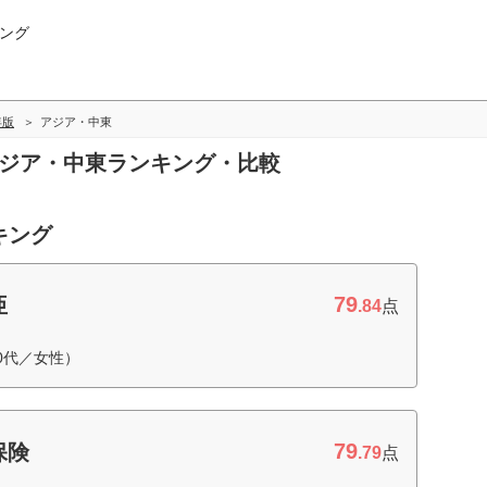
ング
年版
アジア・中東
アジア・中東ランキング・比較
キング
79
亜
.84
点
0代／女性）
79
保険
.79
点