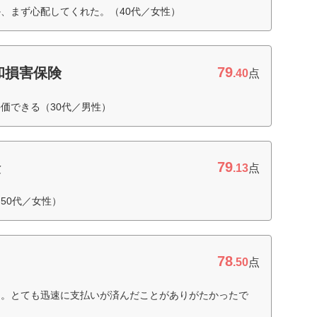
、まず心配してくれた。（40代／女性）
79
和損害保険
.40
点
価できる（30代／男性）
79
険
.13
点
50代／女性）
78
.50
点
と。とても迅速に支払いが済んだことがありがたかったで