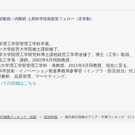
部教授／内閣府 上席科学技術政策フェロー（非常勤）
大学理工学部管理工学科卒業。
ター大学経営大学院修士課程修了。
大学大学院理工学研究科博士課程経営工学専攻修了。博士（工学）取得。
社会工学系・講師。2002年6月同助教授。
義塾大学理工学部管理工学科・准教授。2011年4月同教授、現在に至る。
府 科学技術・イノベーション推進事務局参事官（インフラ・防災担当）
計解析、品質管理、マーケティング。
いての詳細はこちら
行保険ランキング・比較
2016年版
海外旅行保険のアジア・中東ランキング・口コ