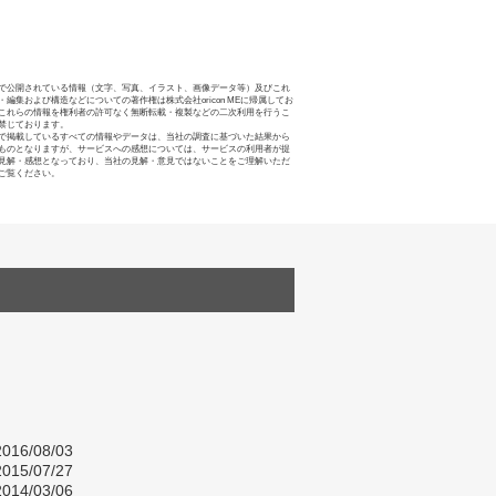
で公開されている情報（文字、写真、イラスト、画像データ等）及びこれ
・編集および構造などについての著作権は株式会社oricon MEに帰属してお
これらの情報を権利者の許可なく無断転載・複製などの二次利用を行うこ
禁じております。
で掲載しているすべての情報やデータは、当社の調査に基づいた結果から
ものとなりますが、サービスへの感想については、サービスの利用者が提
見解・感想となっており、当社の見解・意見ではないことをご理解いただ
ご覧ください。
016/08/03
015/07/27
014/03/06