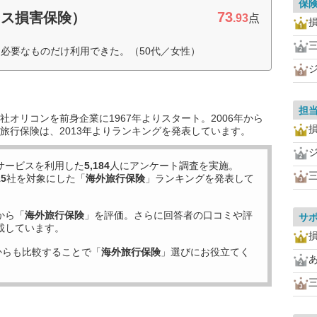
保
73
ース損害保険）
.93
点
必要なものだけ利用できた。（50代／女性）
担
オリコンを前身企業に1967年よりスタート。2006年から
旅行保険は、2013年よりランキングを発表しています。
サービスを利用した
5,184
人にアンケート調査を実施。
15
社を対象にした「
海外旅行保険
」ランキングを発表して
から「
海外旅行保険
」を評価。さらに回答者の口コミや評
サ
載しています。
からも比較することで「
海外旅行保険
」選びにお役立てく