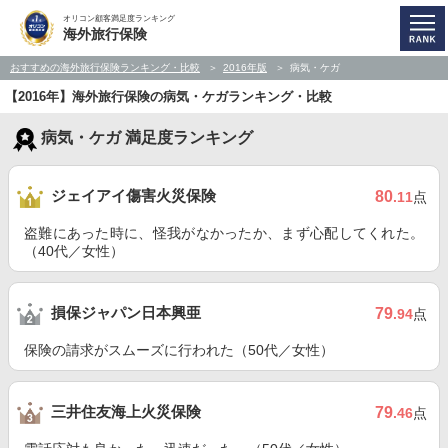
オリコン顧客満足度ランキング
海外旅行保険
おすすめの海外旅行保険ランキング・比較
2016年版
病気・ケガ
【2016年】海外旅行保険の病気・ケガランキング・比較
病気・ケガ 満足度ランキング
ジェイアイ傷害火災保険
80
.11
点
盗難にあった時に、怪我がなかったか、まず心配してくれた。
（40代／女性）
損保ジャパン日本興亜
79
.94
点
保険の請求がスムーズに行われた（50代／女性）
三井住友海上火災保険
79
.46
点