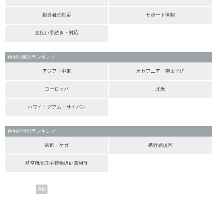
担当者の対応
サポート体制
支払い手続き・対応
適用地域別ランキング
アジア・中東
オセアニア・南太平洋
ヨーロッパ
北米
ハワイ・グアム・サイパン
適用内容別ランキング
病気・ケガ
携行品損害
航空機寄託手荷物遅延費用等
PR