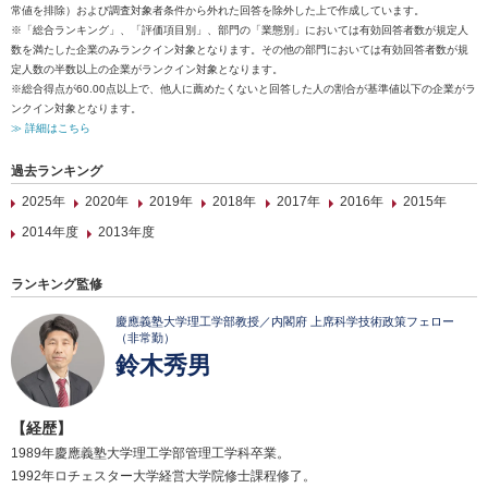
常値を排除）および調査対象者条件から外れた回答を除外した上で作成しています。
※「総合ランキング」、「評価項目別」、部門の「業態別」においては有効回答者数が規定人
数を満たした企業のみランクイン対象となります。その他の部門においては有効回答者数が規
定人数の半数以上の企業がランクイン対象となります。
※総合得点が60.00点以上で、他人に薦めたくないと回答した人の割合が基準値以下の企業がラ
ンクイン対象となります。
≫ 詳細はこちら
過去ランキング
2025年
2020年
2019年
2018年
2017年
2016年
2015年
2014年度
2013年度
ランキング監修
慶應義塾大学理工学部教授／内閣府 上席科学技術政策フェロー
（非常勤）
鈴木秀男
【経歴】
1989年慶應義塾大学理工学部管理工学科卒業。
1992年ロチェスター大学経営大学院修士課程修了。