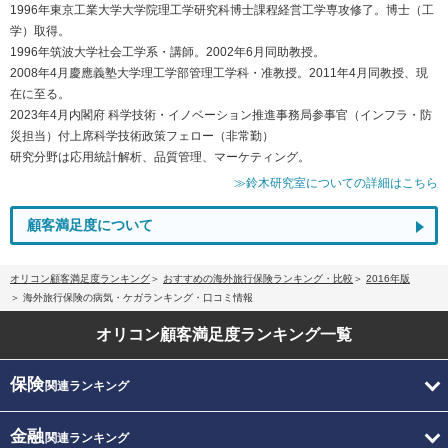
1996年東京工業大学大学院理工学研究科博士課程経営工学専攻修了。博士（工
学）取得。
1996年筑波大学社会工学系・講師。2002年6月同助教授。
2008年4月慶應義塾大学理工学部管理工学科・准教授。2011年4月同教授、現
在に至る。
2023年4月内閣府 科学技術・イノベーション推進事務局参事官（インフラ・防
災担当）付上席科学技術政策フェロー（非常勤）
研究分野は応用統計解析、品質管理、マーケティング。
≫鈴木研究室についての詳細はこちら
顧客満足度について
オリコン顧客満足度ランキング
おすすめの海外旅行保険ランキング・比較
2016年版
海外旅行保険の病気・ケガランキング・口コミ情報
オリコン顧客満足度
ランキング一覧
保険
関連ランキング
金融
関連ランキング