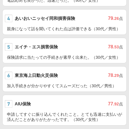
電話応対も良かった、迅速だった。（50代／女性）
あいおいニッセイ同和損害保険
79
.26
点
親身になって話を聞いてくれた点は評価できる（30代／男性）
エイチ・エス損害保険
78
.53
点
保険請求に当たっての手続きが素早く出来た。（30代／女性）
東京海上日動火災保険
78
.29
点
加入手続きが分かりやすくてスムーズだった（30代／男性）
AIU保険
77
.92
点
申請してすぐに振り込んでくれたこと。とても迅速に支払いが
済んだことがありがたかったです。（30代／女性）