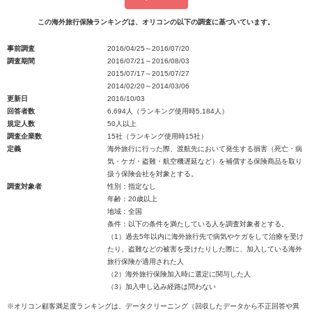
この海外旅行保険ランキングは、オリコンの以下の調査に基づいています。
事前調査
2016/04/25～2016/07/20
調査期間
2016/07/21～2016/08/03
2015/07/17～2015/07/27
2014/02/20～2014/03/06
更新日
2016/10/03
回答者数
6,694人（ランキング使用時5,184人）
規定人数
50人以上
調査企業数
15社（ランキング使用時15社）
定義
海外旅行に行った際、渡航先において発生する損害（死亡・病
気・ケガ・盗難・航空機遅延など）を補償する保険商品を取り
扱う保険会社を対象とする。
調査対象者
性別：指定なし
年齢：20歳以上
地域：全国
条件：以下の条件を満たしている人を調査対象者とする。
（1）過去5年以内に海外旅行先で病気やケガをして治療を受け
たり、盗難などの被害を受けたりした際に、加入している海外
旅行保険が適用された人
（2）海外旅行保険加入時に選定に関与した人
（3）加入申し込み経路は問わない
※オリコン顧客満足度ランキングは、データクリーニング（回収したデータから不正回答や異