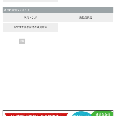
適用内容別ランキング
病気・ケガ
携行品損害
航空機寄託手荷物遅延費用等
PR