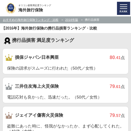
オリコン顧客満足度ランキング
海外旅行保険
おすすめの海外旅行保険ランキング・比較
2016年版
携行品損害
【2016年】海外旅行保険の携行品損害ランキング・比較
携行品損害 満足度ランキング
損保ジャパン日本興亜
80
.41
点
保険の請求がスムーズに行われた（50代／女性）
三井住友海上火災保険
79
.61
点
電話応対も良かった、迅速だった。（50代／女性）
ジェイアイ傷害火災保険
79
.57
点
盗難にあった時に、怪我がなかったか、まず心配してくれた。