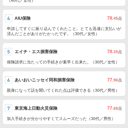
（40代／女性）
AIU保険
78
.45
点
申請してすぐに振り込んでくれたこと。とても迅速に支払いが
済んだことがありがたかったです。（30代／女性）
エイチ・エス損害保険
78
.35
点
保険請求に当たっての手続きが素早く出来た。（30代／女性）
あいおいニッセイ同和損害保険
77
.96
点
親身になって話を聞いてくれた点は評価できる（30代／男性）
東京海上日動火災保険
77
.68
点
加入手続きが分かりやすくてスムーズだった（30代／男性）