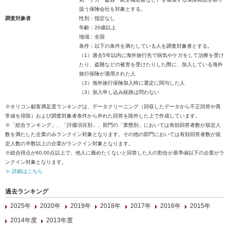
扱う保険会社を対象とする。
調査対象者
性別：指定なし
年齢：20歳以上
地域：全国
条件：以下の条件を満たしている人を調査対象者とする。
（1）過去5年以内に海外旅行先で病気やケガをして治療を受け
たり、盗難などの被害を受けたりした際に、加入している海外
旅行保険が適用された人
（2）海外旅行保険加入時に選定に関与した人
（3）加入申し込み経路は問わない
※オリコン顧客満足度ランキングは、データクリーニング（回収したデータから不正回答や異
常値を排除）および調査対象者条件から外れた回答を除外した上で作成しています。
※「総合ランキング」、「評価項目別」、部門の「業態別」においては有効回答者数が規定人
数を満たした企業のみランクイン対象となります。その他の部門においては有効回答者数が規
定人数の半数以上の企業がランクイン対象となります。
※総合得点が60.00点以上で、他人に薦めたくないと回答した人の割合が基準値以下の企業がラ
ンクイン対象となります。
≫ 詳細はこちら
過去ランキング
2025年
2020年
2019年
2018年
2017年
2016年
2015年
2014年度
2013年度