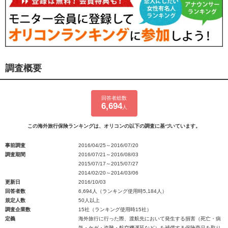
調査概要
回答者総数
6,694
人
この海外旅行保険ランキングは、オリコンの以下の調査に基づいています。
事前調査
2016/04/25～2016/07/20
調査期間
2016/07/21～2016/08/03
2015/07/17～2015/07/27
2014/02/20～2014/03/06
更新日
2016/10/03
回答者数
6,694人（ランキング使用時5,184人）
規定人数
50人以上
調査企業数
15社（ランキング使用時15社）
定義
海外旅行に行った際、渡航先において発生する損害（死亡・病
気・ケガ・盗難・航空機遅延など）を補償する保険商品を取り