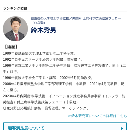
ランキング監修
慶應義塾大学理工学部教授／内閣府 上席科学技術政策フェロー
（非常勤）
鈴木秀男
【経歴】
1989年慶應義塾大学理工学部管理工学科卒業。
1992年ロチェスター大学経営大学院修士課程修了。
1996年東京工業大学大学院理工学研究科博士課程経営工学専攻修了。博士（工
学）取得。
1996年筑波大学社会工学系・講師。2002年6月同助教授。
2008年4月慶應義塾大学理工学部管理工学科・准教授。2011年4月同教授、現
在に至る。
2023年4月内閣府 科学技術・イノベーション推進事務局参事官（インフラ・防
災担当）付上席科学技術政策フェロー（非常勤）
研究分野は応用統計解析、品質管理、マーケティング。
≫鈴木研究室についての詳細はこちら
顧客満足度について