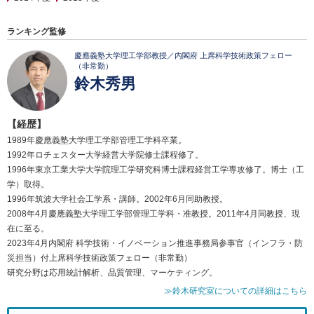
ランキング監修
慶應義塾大学理工学部教授／内閣府 上席科学技術政策フェロー
（非常勤）
鈴木秀男
【経歴】
1989年慶應義塾大学理工学部管理工学科卒業。
1992年ロチェスター大学経営大学院修士課程修了。
1996年東京工業大学大学院理工学研究科博士課程経営工学専攻修了。博士（工
学）取得。
1996年筑波大学社会工学系・講師。2002年6月同助教授。
2008年4月慶應義塾大学理工学部管理工学科・准教授。2011年4月同教授、現
在に至る。
2023年4月内閣府 科学技術・イノベーション推進事務局参事官（インフラ・防
災担当）付上席科学技術政策フェロー（非常勤）
研究分野は応用統計解析、品質管理、マーケティング。
≫鈴木研究室についての詳細はこちら