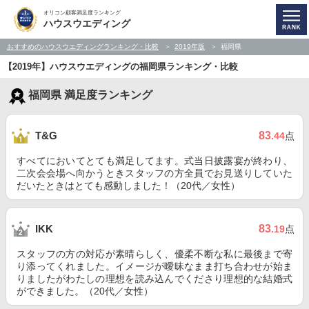
オリコン顧客満足度ランキング
ハウスウエディング
おすすめのハウスウエディングランキング・比較
2019年版
福岡県
【2019年】ハウスウエディングの福岡県ランキング・比較
福岡県 満足度ランキング
83
T&G
.44
点
すべてにおいてとても満足してます。式当日披露宴が終わり、
二次会会場へ向かうときスタッフの方全員でお見送りしていた
だいたときはとても感動しました！（20代／女性）
83
IKK
.19
点
スタッフの方の対応が素晴らしく、優柔不断な私に最後まで寄
り添ってくれました。イメージが曖昧なまま打ち合わせが始ま
りましたがわたしの理想を読み込んでくださり理想的な結婚式
ができました。（20代／女性）