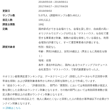
2018/05/18～2018/06/11
2017/04/17～2017/04/26
更新日
2019/09/02
サンプル数
5,075人（調査時サンプル数5,492人）
規定人数
100人以上
調査企業数
19社
定義
国内挙式ができる会場のうち、会場を貸し切り、自由度の高い
オリジナルウエディングが行える「ゲストハウス」を自社で運
営する事業者が対象。複数の会場を保有している場合も、利用
会場別の評価でなく、すべて運営事業者の評価とする。
調査対象者
性別：指定なし
年齢：男性18歳以上、女性16歳以上（男女ともに高校生を除
く）
地域：全国
条件：過去5年以内に、国内にあるウエディングプロデュース
会社直営の「ゲストハウス」で挙式披露宴を行った人。
※オリコン顧客満足度ランキングは、データクリーニング（回収したデータから不正回答や異
常値を排除）および調査対象者条件から外れた回答を除外した上で作成しています。
※「総合ランキング」、「評価項目別」、部門の「業態別」においては有効回答者数が規定人
数を満たした企業のみランクイン対象となります。その他の部門においては有効回答者数が規
定人数の半数以上の企業がランクイン対象となります。
※総合得点が60.00点以上で、他人に薦めたくないと回答した人の割合が基準値以下の企業がラ
ンクイン対象となります。
≫ 詳細はこちら