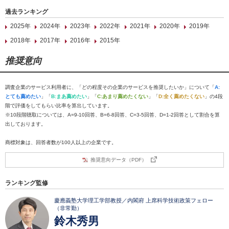
過去ランキング
2025年
2024年
2023年
2022年
2021年
2020年
2019年
2018年
2017年
2016年
2015年
推奨意向
調査企業のサービス利用者に、「どの程度その企業のサービスを推奨したいか」について「
A:
とても薦めたい
」「
B:まあ薦めたい
」「
C:あまり薦めたくない
」「
D:全く薦めたくない
」の4段
階で評価をしてもらい比率を算出しています。
※10段階聴取については、A=9-10回答、B=6-8回答、C=3-5回答、D=1-2回答として割合を算
出しております。
商標対象は、回答者数が100人以上の企業です。
推奨意向データ（PDF）
ランキング監修
慶應義塾大学理工学部教授／内閣府 上席科学技術政策フェロー
（非常勤）
鈴木秀男