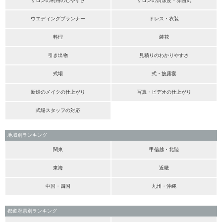
サロンの利用のしやすさ
サロンの清潔度・雰囲気
ウエディングプランナー
ドレス・衣装
料理
装花
引き出物
見積りのわかりやすさ
式場
式・披露宴
新婦のメイクの仕上がり
写真・ビデオの仕上がり
式場スタッフの対応
地域別ランキング
関東
甲信越・北陸
東海
近畿
中国・四国
九州・沖縄
都道府県別ランキング