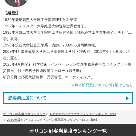
【経歴】
1989年慶應義塾大学理工学部管理工学科卒業。
1992年ロチェスター大学経営大学院修士課程修了。
1996年東京工業大学大学院理工学研究科博士課程経営工学専攻修了。博士（工
学）取得。
1996年筑波大学社会工学系・講師。2002年6月同助教授。
2008年4月慶應義塾大学理工学部管理工学科・准教授。2011年4月同教授、現
在に至る。
2023年4月内閣府 科学技術・イノベーション推進事務局参事官（インフラ・防
災担当）付上席科学技術政策フェロー（非常勤）
研究分野は応用統計解析、品質管理、マーケティング。
≫鈴木研究室についての詳細はこちら
顧客満足度について
オリコン顧客満足度ランキング
おすすめのハウスウエディングランキング・比較
2019年版
ハウスウエディングの福岡県ランキング・口コミ情報
オリコン顧客満足度
ランキング一覧