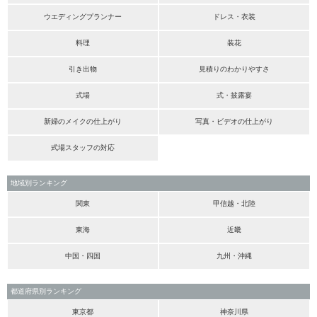
ウエディングプランナー
ドレス・衣装
料理
装花
引き出物
見積りのわかりやすさ
式場
式・披露宴
新婦のメイクの仕上がり
写真・ビデオの仕上がり
式場スタッフの対応
地域別ランキング
関東
甲信越・北陸
東海
近畿
中国・四国
九州・沖縄
都道府県別ランキング
東京都
神奈川県