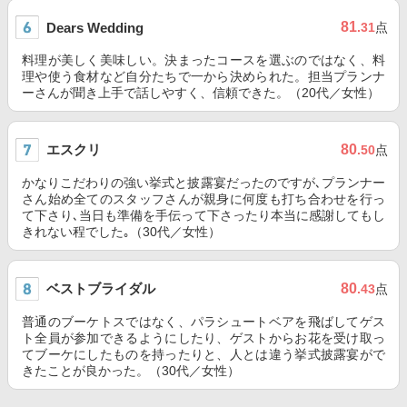
81
Dears Wedding
.31
点
料理が美しく美味しい。決まったコースを選ぶのではなく、料
理や使う食材など自分たちで一から決められた。担当プランナ
ーさんが聞き上手で話しやすく、信頼できた。（20代／女性）
エスクリ
80
.50
点
かなりこだわりの強い挙式と披露宴だったのですが､プランナー
さん始め全てのスタッフさんが親身に何度も打ち合わせを行っ
て下さり､当日も準備を手伝って下さったり本当に感謝してもし
きれない程でした｡（30代／女性）
ベストブライダル
80
.43
点
普通のブーケトスではなく、パラシュートベアを飛ばしてゲス
ト全員が参加できるようにしたり、ゲストからお花を受け取っ
てブーケにしたものを持ったりと、人とは違う挙式披露宴がで
きたことが良かった。（30代／女性）