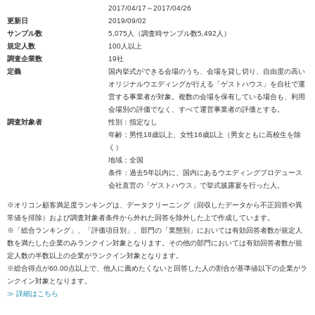
2017/04/17～2017/04/26
更新日
2019/09/02
サンプル数
5,075人（調査時サンプル数5,492人）
規定人数
100人以上
調査企業数
19社
定義
国内挙式ができる会場のうち、会場を貸し切り、自由度の高い
オリジナルウエディングが行える「ゲストハウス」を自社で運
営する事業者が対象。複数の会場を保有している場合も、利用
会場別の評価でなく、すべて運営事業者の評価とする。
調査対象者
性別：指定なし
年齢：男性18歳以上、女性16歳以上（男女ともに高校生を除
く）
地域：全国
条件：過去5年以内に、国内にあるウエディングプロデュース
会社直営の「ゲストハウス」で挙式披露宴を行った人。
※オリコン顧客満足度ランキングは、データクリーニング（回収したデータから不正回答や異
常値を排除）および調査対象者条件から外れた回答を除外した上で作成しています。
※「総合ランキング」、「評価項目別」、部門の「業態別」においては有効回答者数が規定人
数を満たした企業のみランクイン対象となります。その他の部門においては有効回答者数が規
定人数の半数以上の企業がランクイン対象となります。
※総合得点が60.00点以上で、他人に薦めたくないと回答した人の割合が基準値以下の企業がラ
ンクイン対象となります。
≫ 詳細はこちら