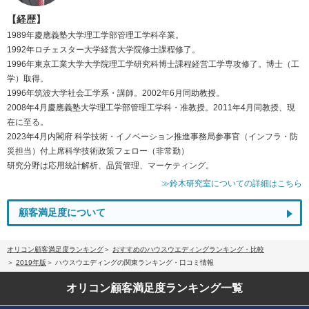
【経歴】
1989年慶應義塾大学理工学部管理工学科卒業。
1992年ロチェスター大学経営大学院修士課程修了。
1996年東京工業大学大学院理工学研究科博士課程経営工学専攻修了。博士（工
学）取得。
1996年筑波大学社会工学系・講師。2002年6月同助教授。
2008年4月慶應義塾大学理工学部管理工学科・准教授。2011年4月同教授、現
在に至る。
2023年4月内閣府 科学技術・イノベーション推進事務局参事官（インフラ・防
災担当）付上席科学技術政策フェロー（非常勤）
研究分野は応用統計解析、品質管理、マーケティング。
≫鈴木研究室についての詳細はこちら
顧客満足度について
オリコン顧客満足度ランキング
おすすめのハウスウエディングランキング・比較
2019年版
ハウスウエディングの関東ランキング・口コミ情報
オリコン顧客満足度
ランキング一覧