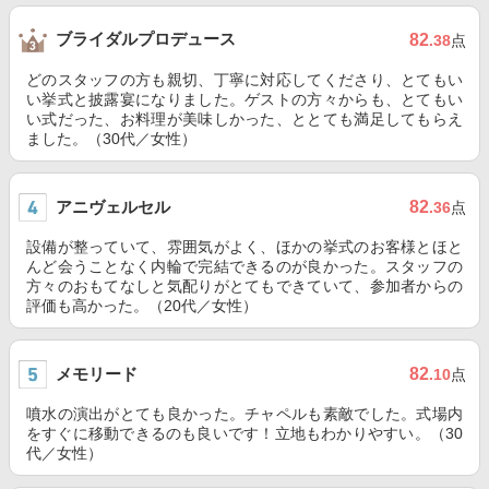
ブライダルプロデュース
82
.38
点
どのスタッフの方も親切、丁寧に対応してくださり、とてもい
い挙式と披露宴になりました。ゲストの方々からも、とてもい
い式だった、お料理が美味しかった、ととても満足してもらえ
ました。（30代／女性）
アニヴェルセル
82
.36
点
設備が整っていて、雰囲気がよく、ほかの挙式のお客様とほと
んど会うことなく内輪で完結できるのが良かった。スタッフの
方々のおもてなしと気配りがとてもできていて、参加者からの
評価も高かった。（20代／女性）
メモリード
82
.10
点
噴水の演出がとても良かった。チャペルも素敵でした。式場内
をすぐに移動できるのも良いです！立地もわかりやすい。（30
代／女性）