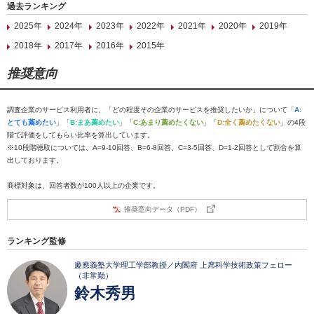
過去ランキング
2025年
2024年
2023年
2022年
2021年
2020年
2019年
2018年
2017年
2016年
2015年
推奨意向
調査企業のサービス利用者に、「どの程度その企業のサービスを推奨したいか」について「
A:
とても薦めたい
」「
B:まあ薦めたい
」「
C:あまり薦めたくない
」「
D:全く薦めたくない
」の4段
階で評価をしてもらい比率を算出しています。
※10段階聴取については、A=9-10回答、B=6-8回答、C=3-5回答、D=1-2回答として割合を算
出しております。
商標対象は、回答者数が100人以上の企業です。
推奨意向データ（PDF）
ランキング監修
慶應義塾大学理工学部教授／内閣府 上席科学技術政策フェロー
（非常勤）
鈴木秀男