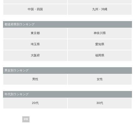
中国・四国
九州・沖縄
都道府県別ランキング
東京都
神奈川県
埼玉県
愛知県
大阪府
福岡県
男女別ランキング
男性
女性
年代別ランキング
20代
30代
PR