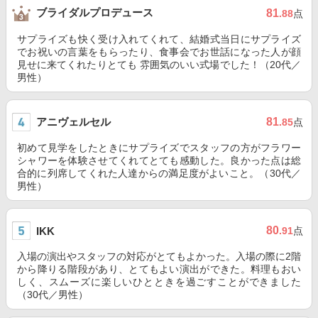
ブライダルプロデュース
81
.88
点
サプライズも快く受け入れてくれて、結婚式当日にサプライズ
でお祝いの言葉をもらったり、食事会でお世話になった人が顔
見せに来てくれたりとても 雰囲気のいい式場でした！（20代／
男性）
アニヴェルセル
81
.85
点
初めて見学をしたときにサプライズでスタッフの方がフラワー
シャワーを体験させてくれてとても感動した。良かった点は総
合的に列席してくれた人達からの満足度がよいこと。（30代／
男性）
80
IKK
.91
点
入場の演出やスタッフの対応がとてもよかった。入場の際に2階
から降りる階段があり、とてもよい演出ができた。料理もおい
しく、スムーズに楽しいひとときを過ごすことができました
（30代／男性）