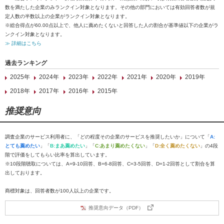
数を満たした企業のみランクイン対象となります。その他の部門においては有効回答者数が規
定人数の半数以上の企業がランクイン対象となります。
※総合得点が60.00点以上で、他人に薦めたくないと回答した人の割合が基準値以下の企業がラ
ンクイン対象となります。
≫ 詳細はこちら
過去ランキング
2025年
2024年
2023年
2022年
2021年
2020年
2019年
2018年
2017年
2016年
2015年
推奨意向
調査企業のサービス利用者に、「どの程度その企業のサービスを推奨したいか」について「
A:
とても薦めたい
」「
B:まあ薦めたい
」「
C:あまり薦めたくない
」「
D:全く薦めたくない
」の4段
階で評価をしてもらい比率を算出しています。
※10段階聴取については、A=9-10回答、B=6-8回答、C=3-5回答、D=1-2回答として割合を算
出しております。
商標対象は、回答者数が100人以上の企業です。
推奨意向データ（PDF）