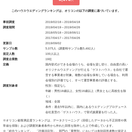
このハウスウエディングランキングは、オリコンの以下の調査に基づいています。
事前調査
2019/02/18～2019/04/18
調査期間
2019/04/19～2019/04/26
2018/05/18～2018/06/11
2017/04/17～2017/04/26
更新日
2019/09/02
サンプル数
5,075人（調査時サンプル数5,492人）
規定人数
100人以上
調査企業数
19社
定義
国内挙式ができる会場のうち、会場を貸し切り、自由度の高い
オリジナルウエディングが行える「ゲストハウス」を自社で運
営する事業者が対象。複数の会場を保有している場合も、利用
会場別の評価でなく、すべて運営事業者の評価とする。
調査対象者
性別：指定なし
年齢：男性18歳以上、女性16歳以上（男女ともに高校生を除
く）
地域：全国
条件：過去5年以内に、国内にあるウエディングプロデュース
会社直営の「ゲストハウス」で挙式披露宴を行った人。
※オリコン顧客満足度ランキングは、データクリーニング（回収したデータから不正回答や異
常値を排除）および調査対象者条件から外れた回答を除外した上で作成しています。
※「総合ランキング」、「評価項目別」、部門の「業態別」においては有効回答者数が規定人