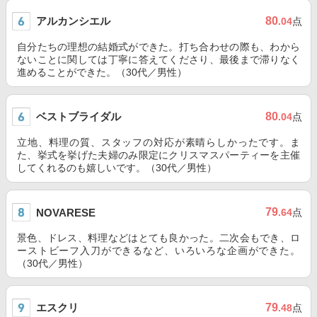
アルカンシエル
80
.04
点
自分たちの理想の結婚式ができた。打ち合わせの際も、わから
ないことに関しては丁寧に答えてくださり、最後まで滞りなく
進めることができた。（30代／男性）
ベストブライダル
80
.04
点
立地、料理の質、スタッフの対応が素晴らしかったです。ま
た、挙式を挙げた夫婦のみ限定にクリスマスパーティーを主催
してくれるのも嬉しいです。（30代／男性）
79
NOVARESE
.64
点
景色、ドレス、料理などはとても良かった。二次会もでき、ロ
ーストビーフ入刀ができるなど、いろいろな企画ができた。
（30代／男性）
エスクリ
79
.48
点