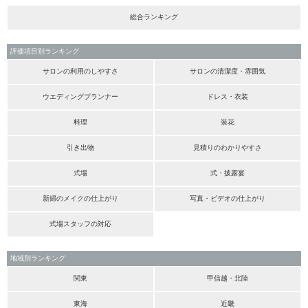
総合ランキング
評価項目別ランキング
サロンの利用のしやすさ
サロンの清潔度・雰囲気
ウエディングプランナー
ドレス・衣装
料理
装花
引き出物
見積りのわかりやすさ
式場
式・披露宴
新婦のメイクの仕上がり
写真・ビデオの仕上がり
式場スタッフの対応
地域別ランキング
関東
甲信越・北陸
東海
近畿