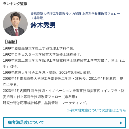
ランキング監修
慶應義塾大学理工学部教授／内閣府 上席科学技術政策フェロー
（非常勤）
鈴木秀男
【経歴】
1989年慶應義塾大学理工学部管理工学科卒業。
1992年ロチェスター大学経営大学院修士課程修了。
1996年東京工業大学大学院理工学研究科博士課程経営工学専攻修了。博士（工
学）取得。
1996年筑波大学社会工学系・講師。2002年6月同助教授。
2008年4月慶應義塾大学理工学部管理工学科・准教授。2011年4月同教授、現
在に至る。
2023年4月内閣府 科学技術・イノベーション推進事務局参事官（インフラ・防
災担当）付上席科学技術政策フェロー（非常勤）
研究分野は応用統計解析、品質管理、マーケティング。
≫鈴木研究室についての詳細はこちら
顧客満足度について