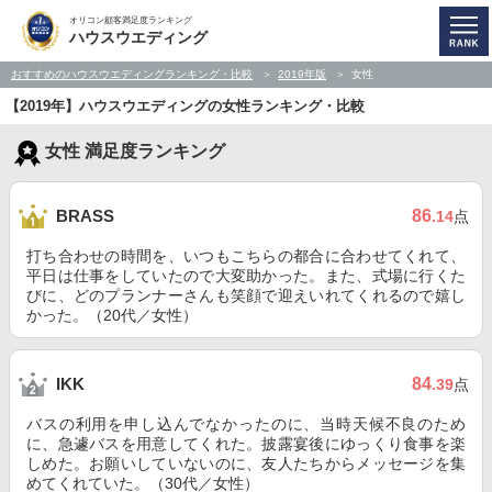
オリコン顧客満足度ランキング
ハウスウエディング
おすすめのハウスウエディングランキング・比較
2019年版
女性
【2019年】ハウスウエディングの女性ランキング・比較
女性 満足度ランキング
86
BRASS
.14
点
打ち合わせの時間を、いつもこちらの都合に合わせてくれて、
平日は仕事をしていたので大変助かった。また、式場に行くた
びに、どのプランナーさんも笑顔で迎えいれてくれるので嬉し
かった。（20代／女性）
84
IKK
.39
点
バスの利用を申し込んでなかったのに、当時天候不良のため
に、急遽バスを用意してくれた。披露宴後にゆっくり食事を楽
しめた。お願いしていないのに、友人たちからメッセージを集
めてくれていた。（30代／女性）