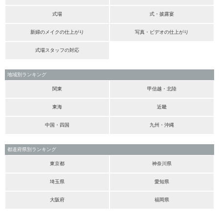
式場
式・披露宴
新婦のメイクの仕上がり
写真・ビデオの仕上がり
式場スタッフの対応
地域別ランキング
関東
甲信越・北陸
東海
近畿
中国・四国
九州・沖縄
都道府県別ランキング
東京都
神奈川県
埼玉県
愛知県
大阪府
福岡県