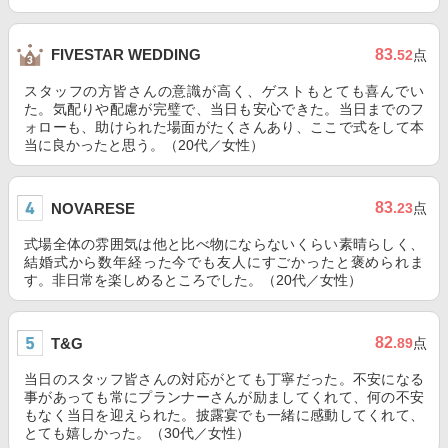
83
FIVESTAR WEDDING
.52
点
スタッフの方皆さんの意識が高く、ゲストもとても喜んでい
た。気配りや配慮が完璧で、当日も安心できた。当日までのフ
ォローも、助けられた場面がたくさんあり、ここで式をして本
当に良かったと思う。（20代／女性）
83
NOVARESE
.23
点
式場全体の雰囲気は他と比べ物にならないくらい素晴らしく、
結婚式から数年経った今でも友人にすごかったと褒められま
す。非日常を楽しめるところでした。（20代／女性）
82
T&G
.89
点
当日のスタッフ皆さんの対応がとても丁寧だった。不安になる
事があっても常にプランナーさんが励ましてくれて、何の不安
もなく当日を迎えられた。披露宴でも一緒に感動してくれて、
とても嬉しかった。（30代／女性）