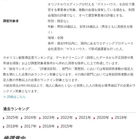
オリジナルウエディングが行える「ゲストハウス」を自社で運
営する事業者が対象。複数の会場を保有している場合も、利用
会場別の評価でなく、すべて運営事業者の評価とする。
調査対象者
性別：指定なし
年齢：男性18歳以上、女性16歳以上（男女ともに高校生を除
く）
地域：全国
条件：過去5年以内に、国内にあるウエディングプロデュース
会社直営の「ゲストハウス」で挙式披露宴を行った人。
※オリコン顧客満足度ランキングは、データクリーニング（回収したデータから不正回答や異
常値を排除）および調査対象者条件から外れた回答を除外した上で作成しています。
※「総合ランキング」、「評価項目別」、部門の「業態別」においては有効回答者数が規定人
数を満たした企業のみランクイン対象となります。その他の部門においては有効回答者数が規
定人数の半数以上の企業がランクイン対象となります。
※総合得点が60.00点以上で、他人に薦めたくないと回答した人の割合が基準値以下の企業がラ
ンクイン対象となります。
≫ 詳細はこちら
過去ランキング
2025年
2024年
2023年
2022年
2021年
2020年
2019年
2018年
2017年
2016年
2015年
推奨意向