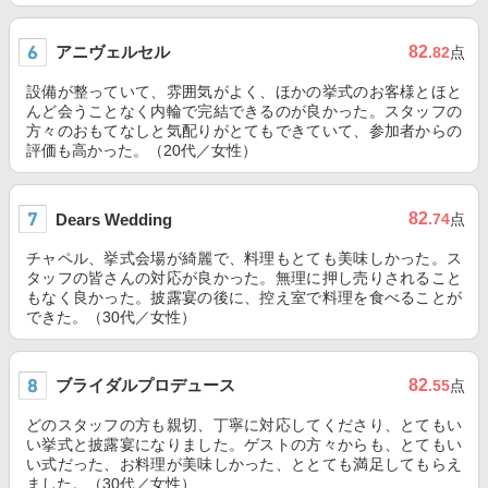
アニヴェルセル
82
.82
点
設備が整っていて、雰囲気がよく、ほかの挙式のお客様とほと
んど会うことなく内輪で完結できるのが良かった。スタッフの
方々のおもてなしと気配りがとてもできていて、参加者からの
評価も高かった。（20代／女性）
82
Dears Wedding
.74
点
チャペル、挙式会場が綺麗で、料理もとても美味しかった。ス
タッフの皆さんの対応が良かった。無理に押し売りされること
もなく良かった。披露宴の後に、控え室で料理を食べることが
できた。（30代／女性）
ブライダルプロデュース
82
.55
点
どのスタッフの方も親切、丁寧に対応してくださり、とてもい
い挙式と披露宴になりました。ゲストの方々からも、とてもい
い式だった、お料理が美味しかった、ととても満足してもらえ
ました。（30代／女性）