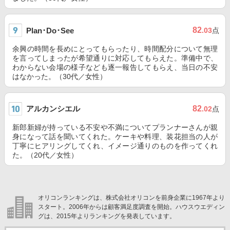
82
Plan･Do･See
.03
点
余興の時間を長めにとってもらったり、時間配分について無理
を言ってしまったが希望通りに対応してもらえた。準備中で、
わからない会場の様子なども逐一報告してもらえ、当日の不安
はなかった。（30代／女性）
アルカンシエル
82
.02
点
新郎新婦が持っている不安や不満についてプランナーさんが親
身になって話を聞いてくれた。ケーキや料理、装花担当の人が
丁寧にヒアリングしてくれ、イメージ通りのものを作ってくれ
た。（20代／女性）
オリコンランキングは、株式会社オリコンを前身企業に1967年より
スタート。2006年からは顧客満足度調査を開始。ハウスウエディン
グは、2015年よりランキングを発表しています。