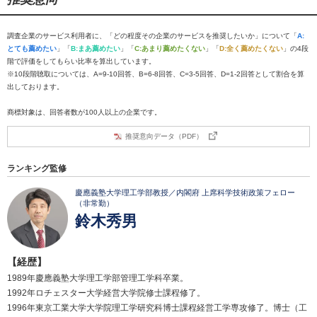
調査企業のサービス利用者に、「どの程度その企業のサービスを推奨したいか」について「
A:
とても薦めたい
」「
B:まあ薦めたい
」「
C:あまり薦めたくない
」「
D:全く薦めたくない
」の4段
階で評価をしてもらい比率を算出しています。
※10段階聴取については、A=9-10回答、B=6-8回答、C=3-5回答、D=1-2回答として割合を算
出しております。
商標対象は、回答者数が100人以上の企業です。
推奨意向データ（PDF）
ランキング監修
慶應義塾大学理工学部教授／内閣府 上席科学技術政策フェロー
（非常勤）
鈴木秀男
【経歴】
1989年慶應義塾大学理工学部管理工学科卒業。
1992年ロチェスター大学経営大学院修士課程修了。
1996年東京工業大学大学院理工学研究科博士課程経営工学専攻修了。博士（工