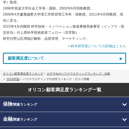
学）取得。
1996年筑波大学社会工学系・講師。2002年6月同助教授。
2008年4月慶應義塾大学理工学部管理工学科・准教授。2011年4月同教授、現
在に至る。
2023年4月内閣府 科学技術・イノベーション推進事務局参事官（インフラ・防
災担当）付上席科学技術政策フェロー（非常勤）
研究分野は応用統計解析、品質管理、マーケティング。
≫鈴木研究室についての詳細はこちら
顧客満足度について
オリコン顧客満足度ランキング
おすすめのハウスウエディングランキング・比較
2019年版
ハウスウエディングの女性ランキング・口コミ情報
オリコン顧客満足度
ランキング一覧
保険
関連ランキング
金融
関連ランキング