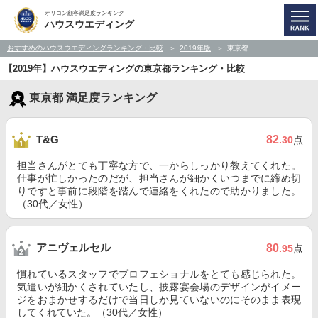
オリコン顧客満足度ランキング
ハウスウエディング
おすすめのハウスウエディングランキング・比較
2019年版
東京都
【2019年】ハウスウエディングの東京都ランキング・比較
東京都 満足度ランキング
82
T&G
.30
点
担当さんがとても丁寧な方で、一からしっかり教えてくれた。
仕事が忙しかったのだが、担当さんが細かくいつまでに締め切
りですと事前に段階を踏んで連絡をくれたので助かりました。
（30代／女性）
アニヴェルセル
80
.95
点
慣れているスタッフでプロフェショナルをとても感じられた。
気遣いが細かくされていたし、披露宴会場のデザインがイメー
ジをおまかせするだけで当日しか見ていないのにそのまま表現
してくれていた。（30代／女性）