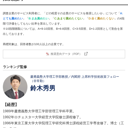
調査企業のサービス利用者に、「どの程度その企業のサービスを推奨したいか」について「
A:
とても薦めたい
」「
B:まあ薦めたい
」「
C:あまり薦めたくない
」「
D:全く薦めたくない
」の4段
階で評価をしてもらい比率を算出しています。
※10段階聴取については、A=9-10回答、B=6-8回答、C=3-5回答、D=1-2回答として割合を算
出しております。
商標対象は、回答者数が100人以上の企業です。
推奨意向データ（PDF）
ランキング監修
慶應義塾大学理工学部教授／内閣府 上席科学技術政策フェロー
（非常勤）
鈴木秀男
【経歴】
1989年慶應義塾大学理工学部管理工学科卒業。
1992年ロチェスター大学経営大学院修士課程修了。
1996年東京工業大学大学院理工学研究科博士課程経営工学専攻修了。博士（工