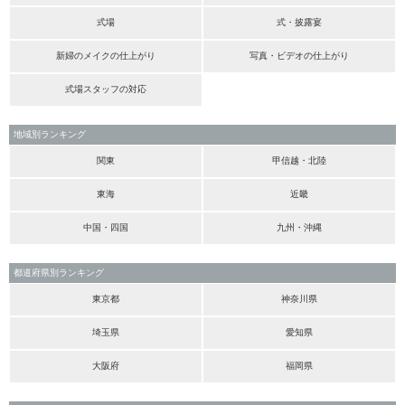
式場
式・披露宴
新婦のメイクの仕上がり
写真・ビデオの仕上がり
式場スタッフの対応
地域別ランキング
関東
甲信越・北陸
東海
近畿
中国・四国
九州・沖縄
都道府県別ランキング
東京都
神奈川県
埼玉県
愛知県
大阪府
福岡県