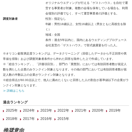
オリジナルウエディングが行える「ゲストハウス」を自社で運
営する事業者が対象。複数の会場を保有している場合も、利用
会場別の評価でなく、すべて運営事業者の評価とする。
調査対象者
性別：指定なし
年齢：男性18歳以上、女性16歳以上（男女ともに高校生を除
く）
地域：全国
条件：過去5年以内に、国内にあるウエディングプロデュース
会社直営の「ゲストハウス」で挙式披露宴を行った人。
※オリコン顧客満足度ランキングは、データクリーニング（回収したデータから不正回答や異
常値を排除）および調査対象者条件から外れた回答を除外した上で作成しています。
※「総合ランキング」、「評価項目別」、部門の「業態別」においては有効回答者数が規定人
数を満たした企業のみランクイン対象となります。その他の部門においては有効回答者数が規
定人数の半数以上の企業がランクイン対象となります。
※総合得点が60.00点以上で、他人に薦めたくないと回答した人の割合が基準値以下の企業がラ
ンクイン対象となります。
≫ 詳細はこちら
過去ランキング
2025年
2024年
2023年
2022年
2021年
2020年
2019年
2018年
2017年
2016年
2015年
推奨意向