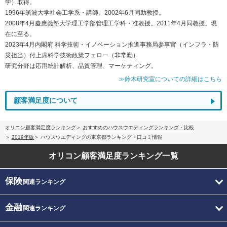
学）取得。
1996年筑波大学社会工学系・講師。2002年6月同助教授。
2008年4月慶應義塾大学理工学部管理工学科・准教授。2011年4月同教授、現
在に至る。
2023年4月内閣府 科学技術・イノベーション推進事務局参事官（インフラ・防
災担当）付上席科学技術政策フェロー（非常勤）
研究分野は応用統計解析、品質管理、マーケティング。
≫鈴木研究室についての詳細はこちら
顧客満足度について
オリコン顧客満足度ランキング
おすすめのハウスウエディングランキング・比較
2019年版
ハウスウエディングの東京都ランキング・口コミ情報
オリコン顧客満足度
ランキング一覧
保険
関連ランキング
金融
関連ランキング