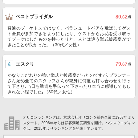
ベストブライダル
80
.62
点
普通のブーケトスではなく、パラシュートベアを飛ばしてゲス
ト全員が参加できるようにしたり、ゲストからお花を受け取っ
てブーケにしたものを持ったりと、人とは違う挙式披露宴がで
きたことが良かった。（30代／女性）
エスクリ
79
.67
点
かなりこだわりの強い挙式と披露宴だったのですが､プランナー
さん始め全てのスタッフさんが親身に何度も打ち合わせを行っ
て下さり､当日も準備を手伝って下さったり本当に感謝してもし
きれない程でした｡（30代／女性）
オリコンランキングは、株式会社オリコンを前身企業に1967年より
スタート。2006年からは顧客満足度調査を開始。ハウスウエディン
グは、2015年よりランキングを発表しています。