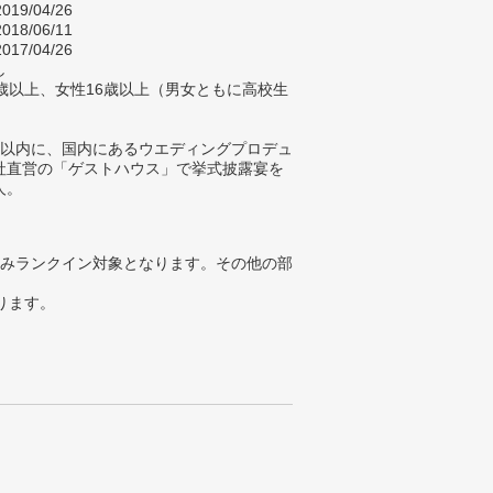
019/04/26
018/06/11
017/04/26
し
歳以上、女性16歳以上（男女ともに高校生
）
年以内に、国内にあるウエディングプロデュ
社直営の「ゲストハウス」で挙式披露宴を
人。
みランクイン対象となります。その他の部
ります。