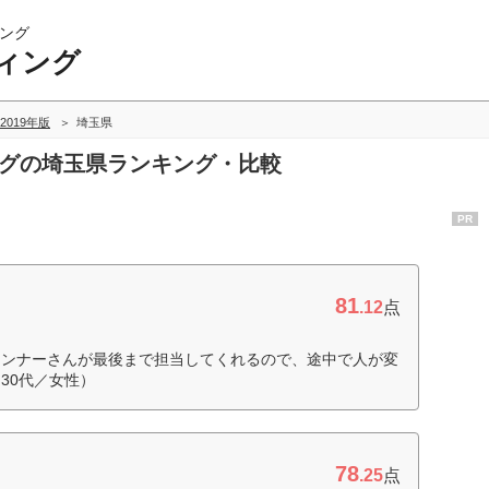
ング
ィング
2019年版
埼玉県
ングの埼玉県ランキング・比較
PR
81
.12
点
ランナーさんが最後まで担当してくれるので、途中で人が変
30代／女性）
78
.25
点