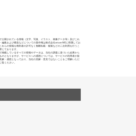
で公開されている情報（文字、写真、イラスト、画像データ等）及びこれ
・編集および構造などについての著作権は株式会社oricon MEに帰属してお
これらの情報を権利者の許可なく無断転載・複製などの二次利用を行うこ
禁じております。
で掲載しているすべての情報やデータは、当社の調査に基づいた結果から
ものとなりますが、サービスへの感想については、サービスの利用者が提
見解・感想となっており、当社の見解・意見ではないことをご理解いただ
ご覧ください。