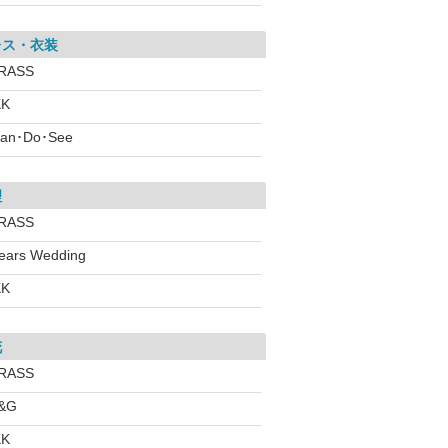
レス・衣装
RASS
KK
lan･Do･See
理
RASS
ears Wedding
KK
花
RASS
&G
KK