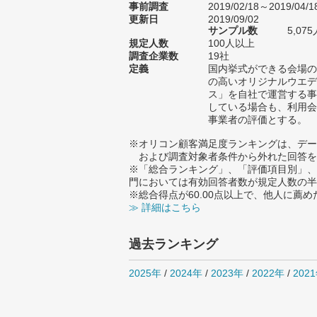
事前調査
2019/02/18～2019/04/1
更新日
2019/09/02
サンプル数
5,0
規定人数
100人以上
調査企業数
19社
定義
国内挙式ができる会場の
の高いオリジナルウエデ
ス」を自社で運営する事
している場合も、利用会
事業者の評価とする。
※オリコン顧客満足度ランキングは、デー
および調査対象者条件から外れた回答を
※「総合ランキング」、「評価項目別」、
門においては有効回答者数が規定人数の半
※総合得点が60.00点以上で、他人に
≫ 詳細はこちら
過去ランキング
2025年
/
2024年
/
2023年
/
2022年
/
202