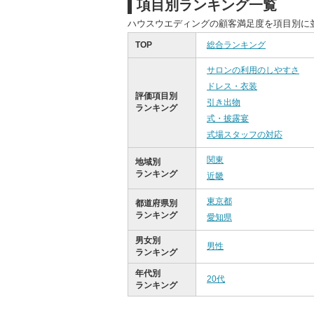
項目別ランキング一覧
ハウスウエディングの顧客満足度を項目別に
TOP
総合ランキング
サロンの利用のしやすさ
ドレス・衣装
評価項目別
引き出物
ランキング
式・披露宴
式場スタッフの対応
関東
地域別
ランキング
近畿
東京都
都道府県別
ランキング
愛知県
男女別
男性
ランキング
年代別
20代
ランキング