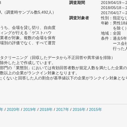
8
調査期間
2019/04/19～2
2018/05/18～2
75人（調査時サンプル数5,492人）
2017/04/17～2
調査対象者
性別：指定な
年齢：男性18
うち、会場を貸し切り、自由度
を除く
ィングが行える「ゲストハウ
地域：全国
業者が対象。複数の会場を保有
条件：過去5
場別の評価でなく、すべて運営
ース会
行った
タクリーニング（回収したデータから不正回答や異常値を排除）
除外した上で作成しています。
部門の「業態別」においては有効回答者数が規定人数を満たした企業の
数以上の企業がランクイン対象となります。
薦めたくないと回答した人の割合が基準値以下の企業がランクイン対象とな
1年
/
2020年
/
2019年
/
2018年
/
2017年
/
2016年
/
2015年