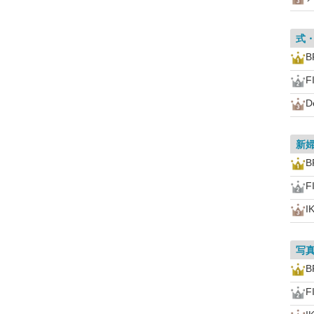
式
B
F
D
新
B
F
I
写
B
F