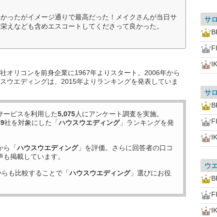
なかったがイメージ通りで最高だった！メイクさんが当日サ
サ
見栄えなども含めエスコートしてくださって良かった。
B
F
I
オリコンを前身企業に1967年よりスタート。2006年から
スウエディングは、2015年よりランキングを発表していま
サ
B
サービスを利用した
5,075
人にアンケート調査を実施。
F
19
社を対象にした「
ハウスウエディング
」ランキングを発
I
から「
ハウスウエディング
」を評価。さらに回答者の口コ
声も掲載しています。
ウ
からも比較することで「
ハウスウエディング
」選びにお役
B
F
I