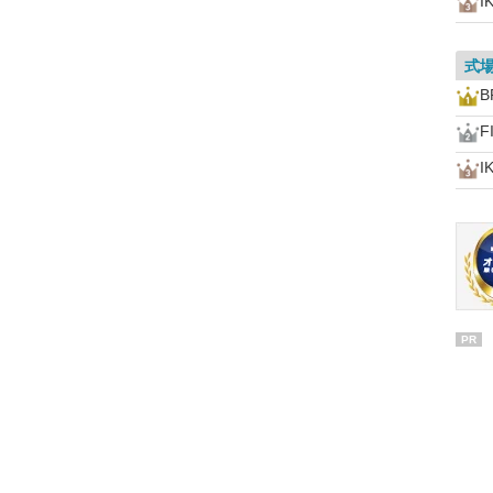
I
式
B
F
I
PR