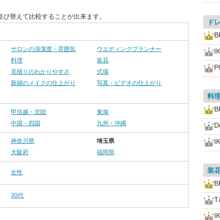
並び替えて比較することが出来ます。
ド
B
サロンの清潔度・雰囲気
ウエディングプランナー
I
料理
装花
P
見積りのわかりやすさ
式場
新婦のメイクの仕上がり
写真・ビデオの仕上がり
料
B
甲信越・北陸
東海
中国・四国
九州・沖縄
D
神奈川県
埼玉県
I
大阪府
福岡県
装
女性
B
30代
T
I