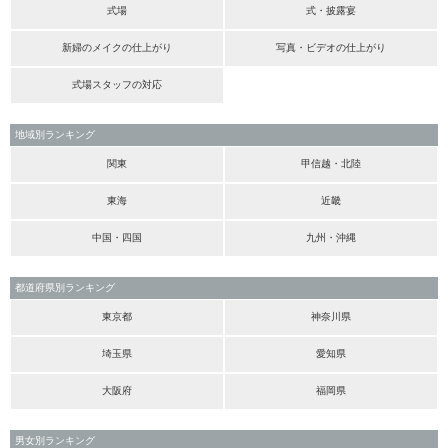
式場
式・披露宴
新婦のメイクの仕上がり
写真・ビデオの仕上がり
式場スタッフの対応
地域別ランキング
関東
甲信越・北陸
東海
近畿
中国・四国
九州・沖縄
都道府県別ランキング
東京都
神奈川県
埼玉県
愛知県
大阪府
福岡県
男女別ランキング