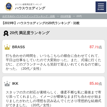
オリコン顧客満足度ランキング
ハウスウエディング
おすすめのハウスウエディングランキング・比較
2019年版
20代
【2019年】ハウスウエディングの20代ランキング・比較
20代 満足度ランキング
87
BRASS
.73
点
打ち合わせの時間を、いつもこちらの都合に合わせてくれて、
平日は仕事をしていたので大変助かった。また、式場に行くた
びに、どのプランナーさんも笑顔で迎えいれてくれるので嬉し
かった。（20代／女性）
85
IKK
.80
点
スタッフの方の対応が素晴らしく、優柔不断な私に最後まで寄
り添ってくれました。イメージが曖昧なまま打ち合わせが始ま
りましたがわたしの理想を読み込んでくださり理想的な結婚式
ができました。（20代／女性）