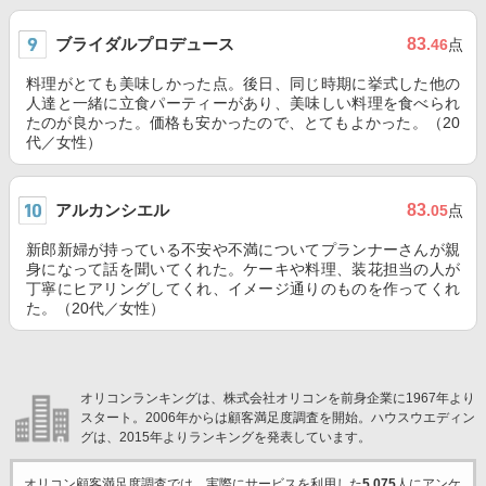
ブライダルプロデュース
83
.46
点
料理がとても美味しかった点。後日、同じ時期に挙式した他の
人達と一緒に立食パーティーがあり、美味しい料理を食べられ
たのが良かった。価格も安かったので、とてもよかった。（20
代／女性）
アルカンシエル
83
.05
点
新郎新婦が持っている不安や不満についてプランナーさんが親
身になって話を聞いてくれた。ケーキや料理、装花担当の人が
丁寧にヒアリングしてくれ、イメージ通りのものを作ってくれ
た。（20代／女性）
オリコンランキングは、株式会社オリコンを前身企業に1967年より
スタート。2006年からは顧客満足度調査を開始。ハウスウエディン
グは、2015年よりランキングを発表しています。
オリコン顧客満足度調査では、実際にサービスを利用した
5,075
人にアンケ