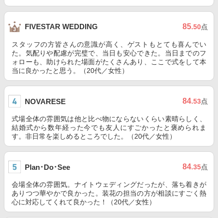
85
FIVESTAR WEDDING
.50
点
スタッフの方皆さんの意識が高く、ゲストもとても喜んでい
た。気配りや配慮が完璧で、当日も安心できた。当日までのフ
ォローも、助けられた場面がたくさんあり、ここで式をして本
当に良かったと思う。（20代／女性）
84
NOVARESE
.53
点
式場全体の雰囲気は他と比べ物にならないくらい素晴らしく、
結婚式から数年経った今でも友人にすごかったと褒められま
す。非日常を楽しめるところでした。（20代／女性）
84
Plan･Do･See
.35
点
会場全体の雰囲気。ナイトウェディングだったが、落ち着きが
ありつつ華やかで良かった。装花の担当の方が相談にすごく熱
心に対応してくれて良かった！（20代／女性）