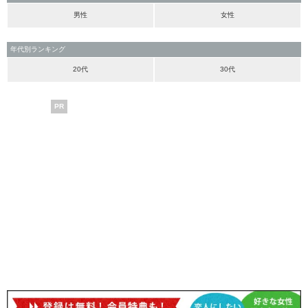
男性
女性
年代別ランキング
20代
30代
PR