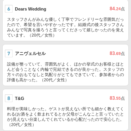
84
Dears Wedding
.24
点
スタッフさんがみんな優しく丁寧でフレンドリーな雰囲気だっ
たので、希望を言いやすかったです。結婚式の後スタッフさん
みんなで写真を撮ろうと言ってくださって嬉しかったのを覚え
ています。（20代／女性）
アニヴェルセル
83
.69
点
設備が整っていて、雰囲気がよく、ほかの挙式のお客様とほと
んど会うことなく内輪で完結できるのが良かった。スタッフの
方々のおもてなしと気配りがとてもできていて、参加者からの
評価も高かった。（20代／女性）
83
T&G
.55
点
料理が美味しかった。ゲストが見えない所でも細かく教えてく
れる(お酒をよく飲まれてるとか父母がこんなこと言っていたと
か)見えない分楽しんでくれているか心配だったので安心した。
（20代／女性）