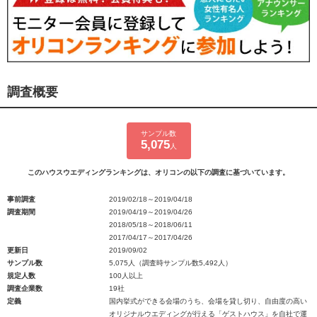
調査概要
サンプル数
5,075
人
このハウスウエディングランキングは、オリコンの以下の調査に基づいています。
事前調査
2019/02/18～2019/04/18
調査期間
2019/04/19～2019/04/26
2018/05/18～2018/06/11
2017/04/17～2017/04/26
更新日
2019/09/02
サンプル数
5,075人（調査時サンプル数5,492人）
規定人数
100人以上
調査企業数
19社
定義
国内挙式ができる会場のうち、会場を貸し切り、自由度の高い
オリジナルウエディングが行える「ゲストハウス」を自社で運