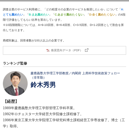
調査企業のサービス利用者に、「どの程度その企業のサービスを推奨したいか」について「
A:
とても薦めたい
」「
B:まあ薦めたい
」「
C:あまり薦めたくない
」「
D:全く薦めたくない
」の4段
階で評価をしてもらい比率を算出しています。
※10段階聴取については、A=9-10回答、B=6-8回答、C=3-5回答、D=1-2回答として割合を算
出しております。
商標対象は、回答者数が100人以上の企業です。
推奨意向データ（PDF）
ランキング監修
慶應義塾大学理工学部教授／内閣府 上席科学技術政策フェロー
（非常勤）
鈴木秀男
【経歴】
1989年慶應義塾大学理工学部管理工学科卒業。
1992年ロチェスター大学経営大学院修士課程修了。
1996年東京工業大学大学院理工学研究科博士課程経営工学専攻修了。博士（工
学）取得。