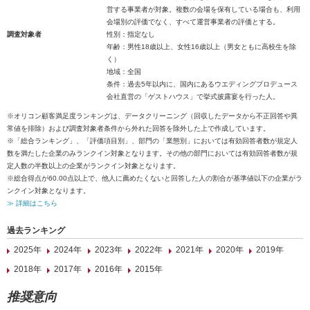
営する事業者が対象。複数の会場を保有している場合も、利用
会場別の評価でなく、すべて運営事業者の評価とする。
調査対象者
性別：指定なし
年齢：男性18歳以上、女性16歳以上（男女ともに高校生を除
く）
地域：全国
条件：過去5年以内に、国内にあるウエディングプロデュース
会社直営の「ゲストハウス」で挙式披露宴を行った人。
※オリコン顧客満足度ランキングは、データクリーニング（回収したデータから不正回答や異
常値を排除）および調査対象者条件から外れた回答を除外した上で作成しています。
※「総合ランキング」、「評価項目別」、部門の「業態別」においては有効回答者数が規定人
数を満たした企業のみランクイン対象となります。その他の部門においては有効回答者数が規
定人数の半数以上の企業がランクイン対象となります。
※総合得点が60.00点以上で、他人に薦めたくないと回答した人の割合が基準値以下の企業がラ
ンクイン対象となります。
≫ 詳細はこちら
過去ランキング
2025年
2024年
2023年
2022年
2021年
2020年
2019年
2018年
2017年
2016年
2015年
推奨意向