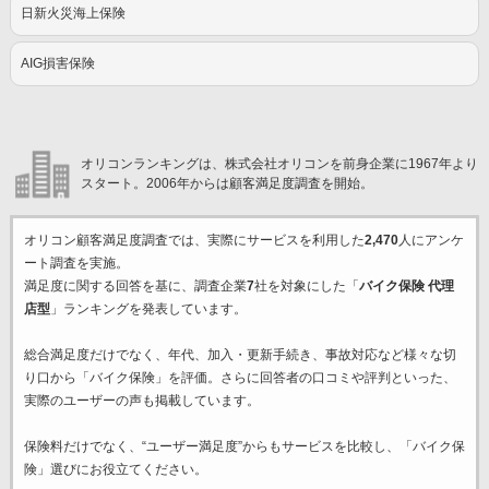
日新火災海上保険
AIG損害保険
オリコンランキングは、株式会社オリコンを前身企業に1967年より
スタート。2006年からは顧客満足度調査を開始。
オリコン顧客満足度調査では、実際にサービスを利用した
2,470
人にアンケ
ート調査を実施。
満足度に関する回答を基に、調査企業
7
社を対象にした「
バイク保険 代理
店型
」ランキングを発表しています。
総合満足度だけでなく、年代、加入・更新手続き、事故対応など様々な切
り口から「バイク保険」を評価。さらに回答者の口コミや評判といった、
実際のユーザーの声も掲載しています。
保険料だけでなく、“ユーザー満足度”からもサービスを比較し、「バイク保
険」選びにお役立てください。