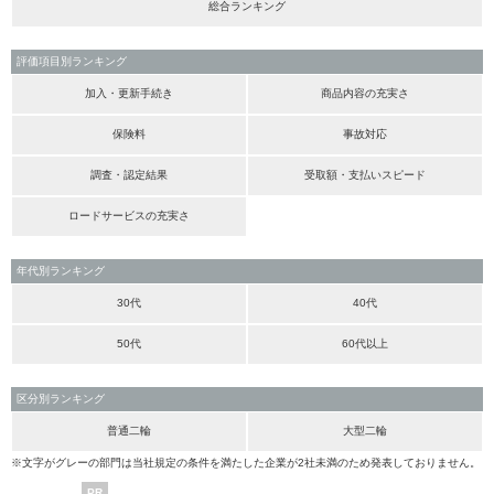
総合ランキング
評価項目別ランキング
加入・更新手続き
商品内容の充実さ
保険料
事故対応
調査・認定結果
受取額・支払いスピード
ロードサービスの充実さ
年代別ランキング
30代
40代
50代
60代以上
区分別ランキング
普通二輪
大型二輪
※文字がグレーの部門は当社規定の条件を満たした企業が2社未満のため発表しておりません。
PR