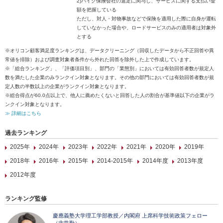
2)バイク保険会社の選定に関与し、サービスに関する支払い金
額を把握している
ただし、対人・対物事故などで保険を適用した際に自身が運転
していなかった場合や、ロードサービスのみの適用者は対象外
とする
※オリコン顧客満足度ランキングは、データクリーニング（回収したデータから不正回答や異
常値を排除）および調査対象者条件から外れた回答を除外した上で作成しています。
※「総合ランキング」、「評価項目別」、部門の「業態別」においては有効回答者数が規定人
数を満たした企業のみランクイン対象となります。その他の部門においては有効回答者数が規
定人数の半数以上の企業がランクイン対象となります。
※総合得点が60.0点以上で、他人に薦めたくないと回答した人の割合が基準値以下の企業がラ
ンクイン対象となります。
≫ 詳細はこちら
過去ランキング
2025年
2024年
2023年
2022年
2021年
2020年
2019年
2018年
2016年
2015年
2014-2015年
2014年度
2013年度
2012年度
ランキング監修
慶應義塾大学理工学部教授／内閣府 上席科学技術政策フェロー