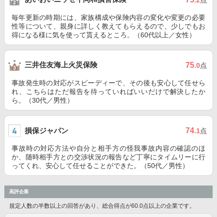
.2
点
毎年更新の時期には、家族構成や保険内容の変化や変更の必要
性等について、親身に詳しく教えてもらえるので、少しでもお
得になる様に気を使って貰えるところ。（60代以上／女性）
三井住友海上火災保険
75
.0
点
事故発生時の対応がスピーディーで、その後も安心して任せら
れ、こちらはただ報告を待っていればいいだけで解決したか
ら。（30代／男性）
損保ジャパン
74
.1
点
事故時の対応方法や自分と相手方の怪我事故内容の確認のほ
か、随時相手方との交渉状況の報告など丁寧にタイムリーに行
ってくれ、安心して任せることができた。（50代／男性）
高評企業
規定人数の半数以上の回答があり、総合得点が60.0点以上の企業です。