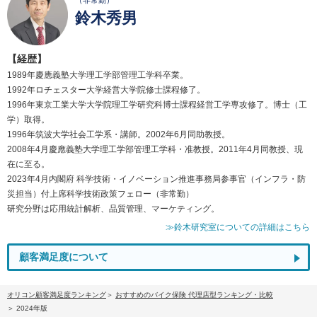
（非常勤）
鈴木秀男
【経歴】
1989年慶應義塾大学理工学部管理工学科卒業。
1992年ロチェスター大学経営大学院修士課程修了。
1996年東京工業大学大学院理工学研究科博士課程経営工学専攻修了。博士（工
学）取得。
1996年筑波大学社会工学系・講師。2002年6月同助教授。
2008年4月慶應義塾大学理工学部管理工学科・准教授。2011年4月同教授、現
在に至る。
2023年4月内閣府 科学技術・イノベーション推進事務局参事官（インフラ・防
災担当）付上席科学技術政策フェロー（非常勤）
研究分野は応用統計解析、品質管理、マーケティング。
≫鈴木研究室についての詳細はこちら
顧客満足度について
オリコン顧客満足度ランキング
おすすめのバイク保険 代理店型ランキング・比較
2024年版