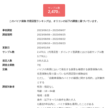
サンプル数
2,470
人
このバイク保険 代理店型ランキングは、オリコンの以下の調査に基づいています。
事前調査
2023/06/13～2023/09/07
調査期間
2023/09/08～2023/09/25
2022/08/09～2022/08/22
2021/08/16～2021/08/23
更新日
2024/01/04
サンプル数
2,470人（代理店型・ダイレクト型調査における総サンプル数
3,778人）
規定人数
100人以上
調査企業数
7社
定義
バイクの利用において発生する損害を補償する損害保険の内、
任意保険を取り扱っている代理店型の保険会社
ただし、「自動車保険のバイクの補償に関する特約」は対象外
とする
調査対象者
性別：指定なし
年齢：18～84歳
地域：全国
条件：以下すべての条件を満たす人
1)過去5年以内に、バイク保険を適用したことがある