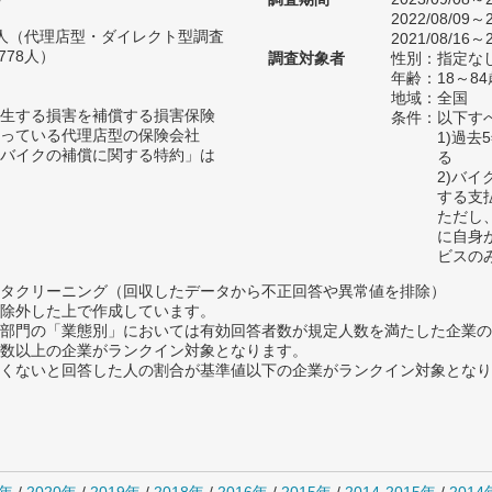
2022/08/09～2
70人（代理店型・ダイレクト型調査
2021/08/16～2
778人）
調査対象者
性別：指定な
年齢：18～84
地域：全国
生する損害を補償する損害保険
条件：以下す
っている代理店型の保険会社
1)過
バイクの補償に関する特約」は
る
2)バ
する支
ただし
に自身
ビスの
タクリーニング（回収したデータから不正回答や異常値を排除）
除外した上で作成しています。
部門の「業態別」においては有効回答者数が規定人数を満たした企業の
数以上の企業がランクイン対象となります。
めたくないと回答した人の割合が基準値以下の企業がランクイン対象とな