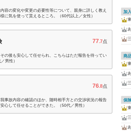
険内容の変化や変更の必要性等について、親身に詳しく教え
加
様に気を使って貰えるところ。（60代以上／女性）
77
険
.7
点
、その後も安心して任せられ、こちらはただ報告を待ってい
商
代／男性）
76
.8
点
怪我事故内容の確認のほか、随時相手方との交渉状況の報告
保
安心して任せることができた。（50代／男性）