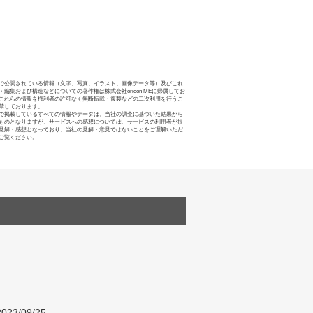
で公開されている情報（文字、写真、イラスト、画像データ等）及びこれ
・編集および構造などについての著作権は株式会社oricon MEに帰属してお
これらの情報を権利者の許可なく無断転載・複製などの二次利用を行うこ
禁じております。
で掲載しているすべての情報やデータは、当社の調査に基づいた結果から
ものとなりますが、サービスへの感想については、サービスの利用者が提
見解・感想となっており、当社の見解・意見ではないことをご理解いただ
ご覧ください。
023/09/25