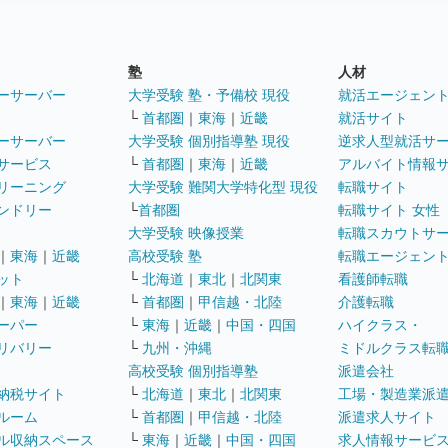
塾
人材
ーサーバー
大学受験 塾・予備校 現役
就活エージェン
└
首都圏
｜
東海
｜
近畿
就活サイト
ーサーバー
大学受験 個別指導塾 現役
逆求人型就活サ
サービス
└
首都圏
｜
東海
｜
近畿
アルバイト情報
リーニング
大学受験 難関大学特化型 現役
転職サイト
ンドリー
└
首都圏
転職サイト 女性
大学受験 映像授業
転職スカウトサ
｜
東海
｜
近畿
高校受験 塾
転職エージェン
ット
└
北海道
｜
東北
｜
北関東
看護師転職
｜
東海
｜
近畿
└
首都圏
｜
甲信越・北陸
介護転職
ーパー
└
東海
｜
近畿
｜
中国・四国
ハイクラス・
リバリー
└
九州・沖縄
ミドルクラス転
高校受験 個別指導塾
派遣会社
納税サイト
└
北海道
｜
東北
｜
北関東
工場・製造業派
ルーム
└
首都圏
｜
甲信越・北陸
派遣求人サイト
ル収納スペース
└
東海
｜
近畿
｜
中国・四国
求人情報サービ