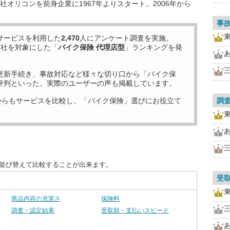
オリコンを前身企業に1967年よりスタート。2006年から
事
サービスを利用した
2,470
人にアンケート調査を実施。
7
社を対象にした「
バイク保険 代理店型
」ランキングを発
更新手続き、事故対応など様々な切り口から「バイク保
評判といった、実際のユーザーの声も掲載しています。
からもサービスを比較し、「バイク保険」選びにお役立て
調
に並び替えて比較することが出来ます。
受
商品内容の充実さ
保険料
調査・認定結果
受取額・支払いスピード