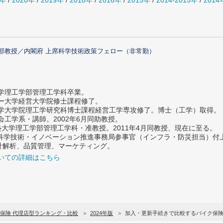
1年
/
2020年
/
2019年
/
2018年
/
2016年
/
2015年
/
2014-2015年
/
201
部教授／内閣府 上席科学技術政策フェロー（非常勤）
大学理工学部管理工学科卒業。
ター大学経営大学院修士課程修了。
大学大学院理工学研究科博士課程経営工学専攻修了。博士（工学）取得。
社会工学系・講師。2002年6月同助教授。
義塾大学理工学部管理工学科・准教授。2011年4月同教授、現在に至る。
府 科学技術・イノベーション推進事務局参事官（インフラ・防災担当）
計解析、品質管理、マーケティング。
いての詳細はこちら
保険 代理店型ランキング・比較
2024年版
加入・更新手続きで比較するバイク保険