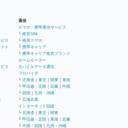
通信
ト
スマホ・携帯通信サービス
└
格安SIM
ービス
└
格安スマホ
サイト
└
携帯キャリア
└
携帯キャリア格安ブランド
ホームルーター
ービス
モバイルデータ通信
ト
プロバイダ
└
北海道
｜
東北
｜
関東
｜
東海
└
甲信越・北陸
｜
近畿
｜
中国
└
四国
｜
九州・沖縄
職
└
広域企業
インターネット回線
遣
└
北海道
｜
東北
｜
関東
└
甲信越・北陸
｜
東海
｜
近畿
ス
└
中国・四国
｜
九州・沖縄