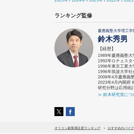
2025年
/
2024年
/
2023年
/
2022年
/
202
ランキング監修
慶應義塾大学理工学
鈴木秀男
【経歴】
1989年慶應義塾
1992年ロチェス
1996年東京工業
1996年筑波大学
2008年4月慶應
2023年4月内閣
研究分野は応用統
≫ 鈴木研究室につ
オリコン顧客満足度ランキング
おすすめのバイク