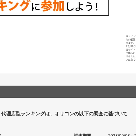
当サイト
らの配置
ります。
とは固く
当サイト
作成した
出された
いた上で
 代理店型ランキングは、オリコンの以下の調査に基づいて
7
調査期間
2023/09/08～2