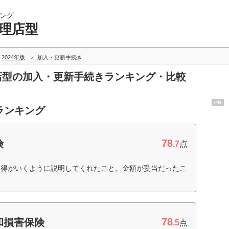
ング
代理店型
2024年版
加入・更新手続き
理店型の加入・更新手続きランキング・比較
PR
ランキング
78
険
.7
点
納得がいくように説明してくれたこと。金額が妥当だったこ
78
和損害保険
.5
点