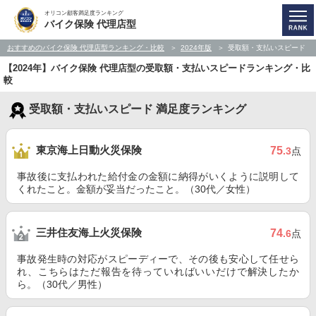
オリコン顧客満足度ランキング
バイク保険 代理店型
おすすめのバイク保険 代理店型ランキング・比較
2024年版
受取額・支払いスピード
【2024年】バイク保険 代理店型の受取額・支払いスピードランキング・比
較
受取額・支払いスピード 満足度ランキング
東京海上日動火災保険
75
.3
点
事故後に支払われた給付金の金額に納得がいくように説明して
くれたこと。金額が妥当だったこと。（30代／女性）
三井住友海上火災保険
74
.6
点
事故発生時の対応がスピーディーで、その後も安心して任せら
れ、こちらはただ報告を待っていればいいだけで解決したか
ら。（30代／男性）