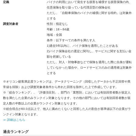
定義
バイクの利用において発生する損害を補償する損害保険の内、
任意保険を取り扱っている代理店型の保険会社
ただし、「自動車保険のバイクの補償に関する特約」は対象外
とする
調査対象者
性別：指定なし
年齢：18～84歳
地域：全国
条件：以下すべての条件を満たす人
1)過去5年以内に、バイク保険を適用したことがある
2)バイク保険会社の選定に関与し、サービスに関する支払い金
額を把握している
ただし、対人・対物事故などで保険を適用した際に自身が運転
していなかった場合や、ロードサービスのみの適用者は対象外
とする
※オリコン顧客満足度ランキングは、データクリーニング（回収したデータから不正回答や異
常値を排除）および調査対象者条件から外れた回答を除外した上で作成しています。
※「総合ランキング」、「評価項目別」、部門の「業態別」においては有効回答者数が規定人
数を満たした企業のみランクイン対象となります。その他の部門においては有効回答者数が規
定人数の半数以上の企業がランクイン対象となります。
※総合得点が60.0点以上で、他人に薦めたくないと回答した人の割合が基準値以下の企業がラ
ンクイン対象となります。
≫ 詳細はこちら
過去ランキング