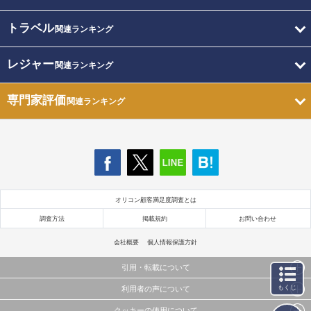
トラベル
関連ランキング
レジャー
関連ランキング
専門家評価
関連ランキング
オリコン顧客満足度調査とは
調査方法
掲載規約
お問い合わせ
会社概要
個人情報保護方針
引用・転載について
もくじ
利用者の声について
当サイトで公開されている情報（文字、写真、イラスト、画像データ等）及びこれらの配置・
編集および構造などについての著作権は株式会社oricon MEに帰属しております。
クッキーの使用について