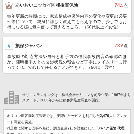
あいおいニッセイ同和損害保険
74
.5
点
毎年更新の時期には、家族構成や保険内容の変化や変更の必要
性等について、親身に詳しく教えてもらえるので、少しでもお
得になる様に気を使って貰えるところ。（60代以上／女性）
損保ジャパン
73
.6
点
事故時の対応方法や自分と相手方の怪我事故内容の確認のほ
か、随時相手方との交渉状況の報告など丁寧にタイムリーに行
ってくれ、安心して任せることができた。（50代／男性）
オリコンランキングは、株式会社オリコンを前身企業に1967年より
スタート。2006年からは顧客満足度調査を開始。
オリコン顧客満足度調査では、実際にサービスを利用した
2,470
人にアンケ
ート調査を実施。
満足度に関する回答を基に、調査企業
7
社を対象にした「
バイク保険 代理