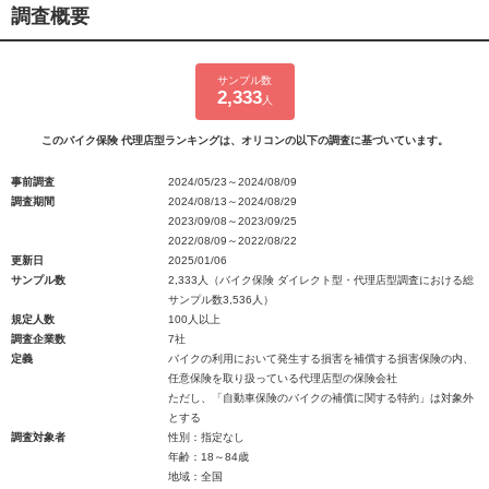
調査概要
サンプル数
2,333
人
このバイク保険 代理店型ランキングは、オリコンの以下の調査に基づいています。
事前調査
2024/05/23～2024/08/09
調査期間
2024/08/13～2024/08/29
2023/09/08～2023/09/25
2022/08/09～2022/08/22
更新日
2025/01/06
サンプル数
2,333人（バイク保険 ダイレクト型・代理店型調査における総
サンプル数3,536人）
規定人数
100人以上
調査企業数
7社
定義
バイクの利用において発生する損害を補償する損害保険の内、
任意保険を取り扱っている代理店型の保険会社
ただし、「自動車保険のバイクの補償に関する特約」は対象外
とする
調査対象者
性別：指定なし
年齢：18～84歳
地域：全国