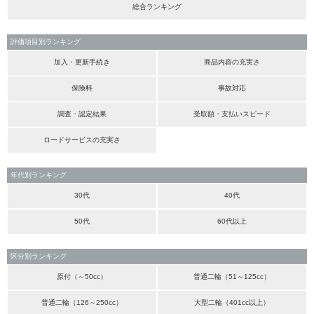
総合ランキング
評価項目別ランキング
加入・更新手続き
商品内容の充実さ
保険料
事故対応
調査・認定結果
受取額・支払いスピード
ロードサービスの充実さ
年代別ランキング
30代
40代
50代
60代以上
区分別ランキング
原付（～50cc）
普通二輪（51～125cc）
普通二輪（126～250cc）
大型二輪（401cc以上）