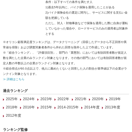
条件：以下すべての条件を満たす人
1)過去5年以内に、バイク保険を適用したことがある
2)バイク保険会社の選定に関与し、サービスに関する支払い金
額を把握している
ただし、対人・対物事故などで保険を適用した際に自身が運転
していなかった場合や、ロードサービスのみの適用者は対象外
とする
※オリコン顧客満足度ランキングは、データクリーニング（回収したデータから不正回答や異
常値を排除）および調査対象者条件から外れた回答を除外した上で作成しています。
※「総合ランキング」、「評価項目別」、部門の「業態別」においては有効回答者数が規定人
数を満たした企業のみランクイン対象となります。その他の部門においては有効回答者数が規
定人数の半数以上の企業がランクイン対象となります。
※総合得点が60.0点以上で、他人に薦めたくないと回答した人の割合が基準値以下の企業がラ
ンクイン対象となります。
≫ 詳細はこちら
過去ランキング
2025年
2024年
2023年
2022年
2021年
2020年
2019年
2018年
2016年
2015年
2014-2015年
2014年度
2013年度
2012年度
ランキング監修