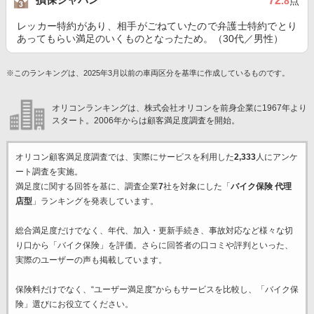
72
.8
点
レッカー特約があり、相手がごねていたので弁護士特約でとり
あってもらい満足のいくものとなったため。（30代／男性）
※このランキングは、2025年3月以前の車両区分を基準に作成しているものです。
オリコンランキングは、株式会社オリコンを前身企業に1967年より
スタート。2006年からは顧客満足度調査を開始。
オリコン顧客満足度調査では、実際にサービスを利用した
2,333
人にアンケ
ート調査を実施。
満足度に関する回答を基に、調査企業
7
社を対象にした「
バイク保険 代理
店型
」ランキングを発表しています。
総合満足度だけでなく、年代、加入・更新手続き、事故対応など様々な切
り口から「バイク保険」を評価。さらに回答者の口コミや評判といった、
実際のユーザーの声も掲載しています。
保険料だけでなく、“ユーザー満足度”からもサービスを比較し、「バイク保
険」選びにお役立てください。