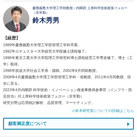
慶應義塾大学理工学部教授／内閣府 上席科学技術政策フェロー
（非常勤）
鈴木秀男
【経歴】
1989年慶應義塾大学理工学部管理工学科卒業。
1992年ロチェスター大学経営大学院修士課程修了。
1996年東京工業大学大学院理工学研究科博士課程経営工学専攻修了。博士（工
学）取得。
1996年筑波大学社会工学系・講師。2002年6月同助教授。
2008年4月慶應義塾大学理工学部管理工学科・准教授。2011年4月同教授、現
在に至る。
2023年4月内閣府 科学技術・イノベーション推進事務局参事官（インフラ・防
災担当）付上席科学技術政策フェロー（非常勤）
研究分野は応用統計解析、品質管理、マーケティング。
≫鈴木研究室についての詳細はこちら
顧客満足度について