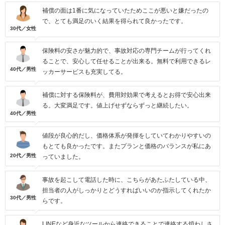
補償の面は1番に気になっていたためここが悪いと嫌だったの
で、とても満足のいく結果を得られて良かったです。
30代／女性
保険料の安さが魅力的で、事故対応の専門チームが行ってくれ
ることで、安心して任せることが出来る。無料で利用できるレ
40代／男性
ッカーサービスも充実してる。
補償に対する保険料が、費用対効果で考えるとお得で安心出来
る。大変満足です。値上げせずならずっと継続したい。
40代／男性
値段が良心的だし、価格体系が発揮をしていてわかりやすいの
もとても良かったです。またプランと価格のバランスが私にあ
20代／男性
っていました。
事故を起こして電話した時に、こちらがあたふたしている中、
担当者の人がしっかりとどうすればいいのか指示してくれたか
30代／男性
らです。
LINEなど身近なツールから連絡できることで連絡する煩わしさ