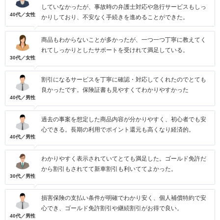
していなかったが、事故時の弁護士対応や急行サービスもしっ
40代／女性
かりしており、不安なく手続きを進めることができた。
商品もわからないことが多かったが、一つ一つ丁寧に教えてく
れてしっかりとしたサポートを受けれて満足している。
30代／女性
割引になるサービスを丁寧に確認・対応してくれたのでとても
良かったです。保険証書も見やすくてわかりやすかった
40代／男性
過去の事案を想定した商品内容が分かりやすく、初心者でも安
心できる。長期の利用でポイント還元も高くなり経済的。
40代／男性
わかりやすく表示されていてとても満足した。ゴールド免許だ
から割引もされてて新車割引も利いててよかった。
30代／男性
損害保険の支払い条件が明確でわかり安く、個人補償特約で安
心でき、ゴールド免許割引や継続割引がお得で良い。
40代／男性