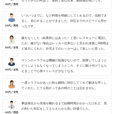
ネットからの申請で、便利で安心出来、納得感が高いです。
40代／男性
いついつまでに、など時期を明確にしてくれるので、信頼でき
るし、安心することができました。対応までのスピードも早か
20代／男性
ったです。
鍵をなくした（結果的にはあった）と思いレスキューに電話し
たが、鍵がない場合はレッカー出来ないと言われ深夜に4時間ほ
50代／女性
ど途方にくれた。自宅までのレッカーはして欲しいと思った。
マシンのトラブルは機械の知識がないので、故障してしまうと
どうしようもなくなってしまうところ、すぐに駆け付けてもら
40代／女性
えることで心身ストレスが少なくなる。
一度トラブルがあった時も瞬時に対応してくれて解決を早くし
てくれた。とても助かってあの時のことは忘れません。
30代／女性
事故発生から現地を離れるまで結構時間がかかったけれど、気
の利いた対応をしてもらえたから良い評価でした。
40代／男性