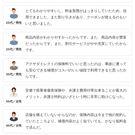
とてもわかりやすいし、料金形態がはっきりしていたため、信
用できました。また割り引きがあり、クーポンが使えるのもい
20代／男性
いと思いました。
商品内容がわかりやすかったからです。また、商品内容が豊富
だったからです。また、割引サービスがやや充実していたから
20代／男性
です。
アクサダイレクトの保険料でいいと思ったのは、事故に遭って
も安心できる補償がコスパのいい値段で利用できると思ったか
30代／男性
らです。
安価で搭乗者傷害保険や、弁護士費用付帯出来ることが最大の
メリット。弁護士特約はいざという時に非常に助けになった。
50代／女性
店舗を構えていないからなのか、保険内容は今まで他の契約し
ていたところより、補償内容がよく似ていても、かなり低料金
40代／女性
で済んだ。