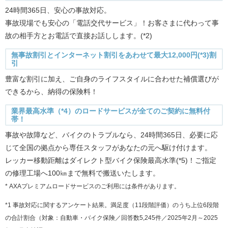
24時間365日、安心の事故対応。
事故現場でも安心の「電話交代サービス」！お客さまに代わって事
故の相手方とお電話で直接お話しします。(*2)
無事故割引とインターネット割引をあわせて最大12,000円(*3)割
引
豊富な割引に加え、ご自身のライフスタイルに合わせた補償選びが
できるから、納得の保険料！
業界最高水準（*4）のロードサービスが全てのご契約に無料付
帯！
事故や故障など、バイクのトラブルなら、24時間365日、必要に応
じて全国の拠点から専任スタッフがあなたの元へ駆け付けます。
レッカー移動距離はダイレクト型バイク保険最高水準(*5)！ご指定
の修理工場へ100㎞まで無料で搬送いたします。
* AXAプレミアムロードサービスのご利用には条件があります。
*1 事故対応に関するアンケート結果。満足度（11段階評価）のうち上位6段階
の合計割合（対象：自動車・バイク保険／回答数5,245件／2025年2月～2025