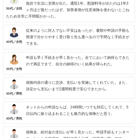
負担で生活に支障が出た。通院1年。慰謝料等が出たのは1年3
50代／女性
ヶ月ほど後だったはず。加害者側が任意保険を使わないとごね
たため非常に手間暇かかった。
従来のように対人でない不安はあったが、書類や申請の手順も
簡潔で分かりやすく受け取り先も選べるので手間なく手続きが
40代／女性
できる。
申請も早く手続きが早く良かった。全てにおいて納得もできた
ので満足できて、自分の納得のいく結果が得られた。
30代／女性
保険内容の通りに交渉、支払いを実施してくれていた。また、
決定から支払いまで2週間程度で安心できたから。
40代／男性
ネットからの申請ならば、24時間いつでも対応してくれて、5
日以内に振り込まれることも魅力的な保険だと思う。
40代／男性
保険金、給付金の支払いが早く良かった。申請手続もインター