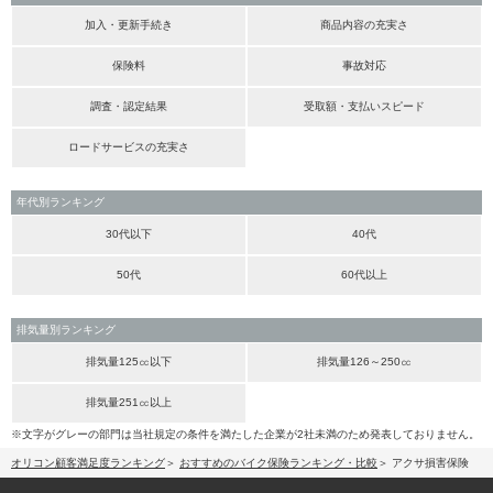
加入・更新手続き
商品内容の充実さ
保険料
事故対応
調査・認定結果
受取額・支払いスピード
ロードサービスの充実さ
年代別ランキング
30代以下
40代
50代
60代以上
排気量別ランキング
排気量125㏄以下
排気量126～250㏄
排気量251㏄以上
※文字がグレーの部門は当社規定の条件を満たした企業が2社未満のため発表しておりません。
オリコン顧客満足度ランキング
おすすめのバイク保険ランキング・比較
アクサ損害保険