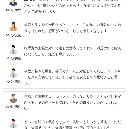
がなく、初期対応などの提示もあり、直接会話より文字である
40代／女性
ことで確実性がある。
対応も良く愛想が良かったので、とても心地いい満足のいく結
果を得られた。態度がいいとこちらも嬉しくなります。
30代／女性
相手方の主張に対して適切に対応してくれて、満足のいく解決
になったから。返答も早かった。
40代／男性
事故が起きた場合、専門のチームが対応してくれる。ロードサ
ービスも充実していて、初心者でも安心して利用できると思
40代／男性
う。
事故、故障時のコールセンターのつながりやすさとか少し不安
がある。その点ネットではなく対面のほうがいいかもしれな
30代／男性
い。
とっても明るく気さくな人で、質問にもしっかり答えていただ
き、大満足でした。知識が豊富で対応に安心出来ました