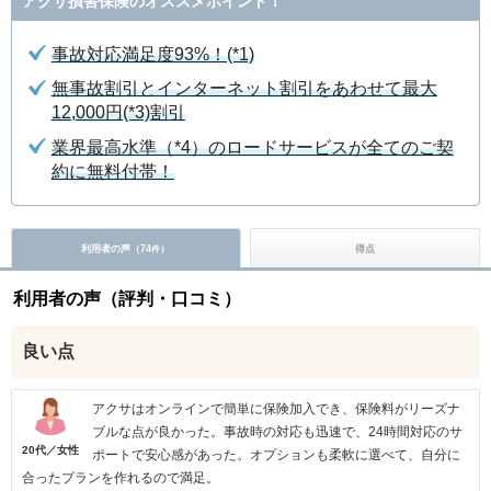
アクサ損害保険のオススメポイント！
事故対応満足度93%！(*1)
無事故割引とインターネット割引をあわせて最大
12,000円(*3)割引
業界最高水準（*4）のロードサービスが全てのご契
約に無料付帯！
利用者の声（
74
）
得点
件
利用者の声（評判・口コミ）
良い点
アクサはオンラインで簡単に保険加入でき、保険料がリーズナ
ブルな点が良かった。事故時の対応も迅速で、24時間対応のサ
20代／女性
ポートで安心感があった。オプションも柔軟に選べて、自分に
合ったプランを作れるので満足。