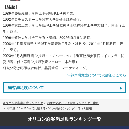
【経歴】
1989年慶應義塾大学理工学部管理工学科卒業。
1992年ロチェスター大学経営大学院修士課程修了。
1996年東京工業大学大学院理工学研究科博士課程経営工学専攻修了。博士（工
学）取得。
1996年筑波大学社会工学系・講師。2002年6月同助教授。
2008年4月慶應義塾大学理工学部管理工学科・准教授。2011年4月同教授、現
在に至る。
2023年4月内閣府 科学技術・イノベーション推進事務局参事官（インフラ・防
災担当）付上席科学技術政策フェロー（非常勤）
研究分野は応用統計解析、品質管理、マーケティング。
≫鈴木研究室についての詳細はこちら
顧客満足度について
オリコン顧客満足度ランキング
おすすめのバイク保険ランキング・比較
排気量126～250㏄で比較するバイク保険ランキング・口コミ情報
オリコン顧客満足度
ランキング一覧