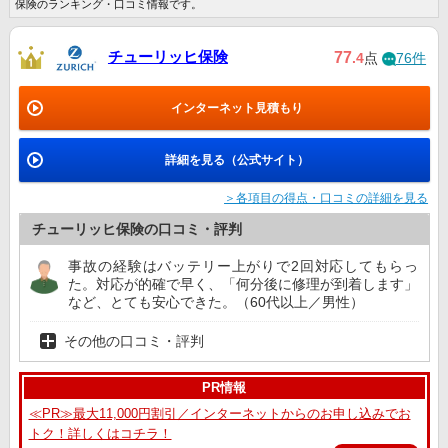
保険のランキング・口コミ情報です。
チューリッヒ保険
77
.4
点
76件
インターネット見積もり
詳細を見る（公式サイト）
＞各項目の得点・口コミの詳細を見る
チューリッヒ保険の口コミ・評判
事故の経験はバッテリー上がりで2回対応してもらっ
た。対応が的確で早く、「何分後に修理が到着します」
など、とても安心できた。（60代以上／男性）
その他の口コミ・評判
PR情報
≪PR≫最大11,000円割引／インターネットからのお申し込みでお
トク！詳しくはコチラ！