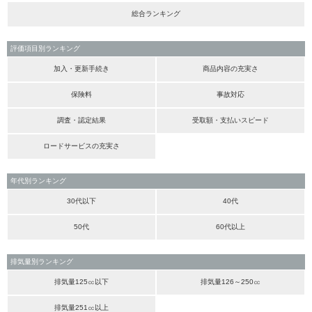
総合ランキング
評価項目別ランキング
加入・更新手続き
商品内容の充実さ
保険料
事故対応
調査・認定結果
受取額・支払いスピード
ロードサービスの充実さ
年代別ランキング
30代以下
40代
50代
60代以上
排気量別ランキング
排気量125㏄以下
排気量126～250㏄
排気量251㏄以上