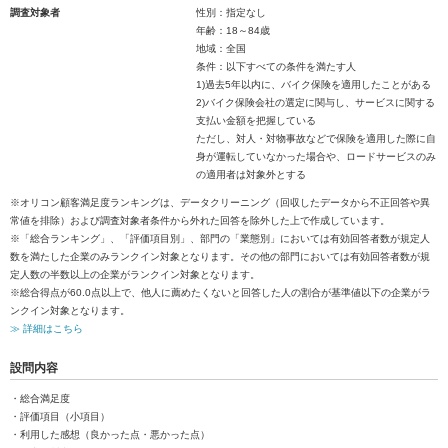
調査対象者
性別：指定なし
年齢：18～84歳
地域：全国
条件：以下すべての条件を満たす人
1)過去5年以内に、バイク保険を適用したことがある
2)バイク保険会社の選定に関与し、サービスに関する
支払い金額を把握している
ただし、対人・対物事故などで保険を適用した際に自
身が運転していなかった場合や、ロードサービスのみ
の適用者は対象外とする
※オリコン顧客満足度ランキングは、データクリーニング（回収したデータから不正回答や異
常値を排除）および調査対象者条件から外れた回答を除外した上で作成しています。
※「総合ランキング」、「評価項目別」、部門の「業態別」においては有効回答者数が規定人
数を満たした企業のみランクイン対象となります。その他の部門においては有効回答者数が規
定人数の半数以上の企業がランクイン対象となります。
※総合得点が60.0点以上で、他人に薦めたくないと回答した人の割合が基準値以下の企業がラ
ンクイン対象となります。
≫ 詳細はこちら
設問内容
・総合満足度
・評価項目（小項目）
・利用した感想（良かった点・悪かった点）