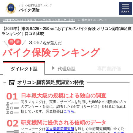
オリコン顧客満足度ランキング
バイク保険
おすすめのバイク保険 ダイレクト型ランキング・比較
排気量126～250㏄
【2026年】排気量126～250㏄におすすめのバイク保険 オリコン顧客満足度
ランキング｜口コミ比較
3,067
最
新
／
／
名が選んだ
バイク保険ランキング
ダイレクト型
代理店型
専門家評価
オリコン顧客満足度調査の特徴
日本最大級の規模による独自の調査
同ランキングは、実際にサービスを利用した866名の消費者の方々
のアンケートを基に、調査した3企業（サービス）を対象に徹底比
較しています。調査概要は
こちら
。
研究機関に提供される信頼のデータ
ソースデータは
国立情報学研究所
を通じて学術研究機関に全て公