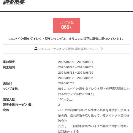
調査概要
サンプル数
866
人
このバイク保険 ダイレクト型ランキングは、オリコンの以下の調査に基づいています。
ジャンル・ランキング定義 調査詳細について
事前調査
2025/06/09～2025/08/21
調査期間
2025/08/22～2025/09/03
2024/08/13～2024/08/29
2023/09/08～2023/09/25
更新日
2026/01/05
サンプル数
866人（バイク保険 ダイレクト型・代理店型調査にお
ける総サンプル数3,550人）
規定人数
100人以上
調査企業(サービス)数
3
定義
バイクの利用において発生する損害を補償する損害保
険の内、任意保険を取り扱っているダイレクト型の保
険会社
ただし、「自動車保険のバイクの補償に関する特約」
は対象外とする