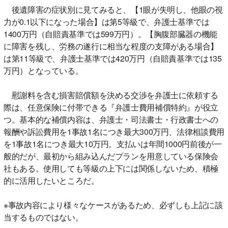
後遺障害の症状別に見てみると、【1眼が失明し、他眼の視
力が0.1以下になった場合】は第5等級で、弁護士基準では
1400万円（自賠責基準では599万円）。【胸腹部臓器の機能
に障害を残し、労務の遂行に相当な程度の支障がある場合】
は第11等級で、弁護士基準では420万円（自賠責基準では135
万円）となっている。
慰謝料を含む損害賠償額を決める交渉を弁護士に依頼する
際は、任意保険に付帯できる『弁護士費用補償特約』が役立
つ。基本的な補償内容は、弁護士・司法書士・行政書士への
報酬や訴訟費用を1事故1名につき最大300万円、法律相談費用
を1事故1名につき最大10万円。支払いは年間1000円前後が一
般的だが、最初から組み込んだプランを用意している保険会
社もある。使用しても等級の上下には関係しないため、積極
的に活用したいところだ。
※事故内容により様々なケースがあるため、必ずしも上記に該
当するものではない。