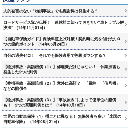
人的被害のない「物損事故」でも慰謝料は発生する？
ロードサービス隊が伝授！ 連休前に知っておきたい“車トラブル解
決法” （14年11月01日）
【自動車保険ガイド】保険料値上げ対策！契約時に気を付けたい3
つの節約ポイント （14年05月24日）
自分の過失ゼロ！ それでも保険適用で等級ダウンする？
【物損事故・高額賠償（1）】修理費だけじゃない！ 休業損害も
発生した2つの判例
【物損事故・高額賠償（2）】意外に高額？ 「電柱」「信号機」
などの賠償金
【物損事故・高額賠償（3）】“事故原因”によって億単位の賠償
も！ 2つの高額判例とは？ （14年10月18日）
世界の自動車保険（1）州ごとに異なる！ 無保険者も多い「米国の
自動車保険」 （14年08月21日）