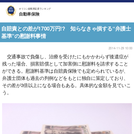
オリコン顧客満足度ランキング
自動車保険
自賠責との差が1700万円!? 知らなきゃ損する“弁護士
基準”の慰謝料事情
2014-11-29 10:00
交通事故で負傷し、治療を受けたにもかかわらず後遺症が
残った場合、損害賠償として加害側に慰謝料を請求すること
ができる。慰謝料基準は自賠責保険でも定められているが、
弁護士団体も過去の判例などをもとに独自に策定しており、
その差が3倍以上になる場合もある。具体的な金額を見ていこ
う。