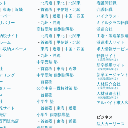
ット
└
北海道
｜
東北
｜
北関東
看護師転職
｜
東海
｜
近畿
└
首都圏
｜
甲信越・北陸
介護転職
ーパー
└
東海
｜
近畿
｜
中国・四国
ハイクラス・
リバリー
└
九州・沖縄
ミドルクラス転
高校受験 個別指導塾
派遣会社
納税サイト
└
北海道
｜
東北
｜
北関東
工場・製造業派
ルーム
└
首都圏
｜
甲信越・北陸
派遣求人サイト
ル収納スペース
└
東海
｜
近畿
｜
中国・四国
求人情報サービ
ナ
└
九州・沖縄
転職サイト
（採用担当向け）
中学受験 塾
新卒採用サイト
社
└
首都圏
｜
東海
｜
近畿
（採用担当向け）
新卒エージェン
アリング
中学受験 個別指導塾
（採用担当向け）
ー
└
首都圏
人材紹介会社
タカー
公立中高一貫校対策 塾
（採用担当向け）
人材派遣会社
ス
└
首都圏
（採用担当向け）
社
小学生 塾
アルバイト求人
報サイト
└
首都圏
｜
東海
｜
近畿
売店
小学生 個別指導塾
ビジネス
専門販売店
└
首都圏
｜
東海
｜
近畿
法人カーリース
ー系
通信教育