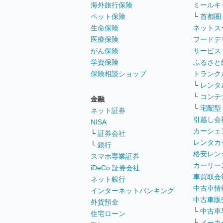
海外旅行保険
ミールキ
ペット保険
└
首都圏
生命保険
ネットス
医療保険
フードデ
がん保険
サービス
学資保険
ふるさと
保険相談ショップ
トランク
└
レンタ
└
コンテ
金融
└
宅配型
ネット証券
引越し会
NISA
カーシェ
└
証券会社
レンタカ
└
銀行
格安レン
スマホ専業証券
カーリー
iDeCo 証券会社
車買取会
ネット銀行
中古車情
インターネットバンキング
中古車販
外貨預金
└
中古車
住宅ローン
└
メーカ