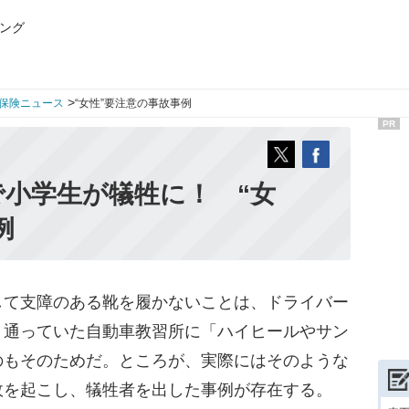
ング
>
保険ニュース
“女性”要注意の事故事例
PR
で小学生が犠牲に！ “女
例
て支障のある靴を履かないことは、ドライバー
。通っていた自動車教習所に「ハイヒールやサン
のもそのためだ。ところが、実際にはそのような
故を起こし、犠牲者を出した事例が存在する。