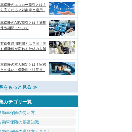
動車保険のエコカー割引とは？
ら安くなる？対象車と適用...
車保険のASV割引とは？適用
条件や期間について
故有係数適用期間とは？同じ等
でも保険料が変わる仕組みを解
動車保険の本人限定とは？家族
との違い・保険料・注意点...
事をもっと見る ≫
集カテゴリ一覧
自動車保険の使い方
自動車保険の基礎知識
自動車保険の選び方・見直し