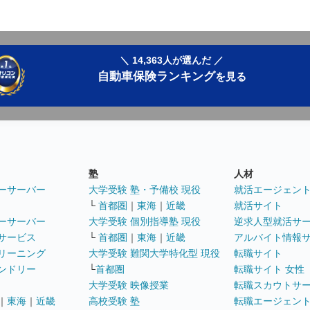
＼ 14,363人が選んだ ／
自動車保険ランキング
を見る
塾
人材
ーサーバー
大学受験 塾・予備校 現役
就活エージェン
└
首都圏
｜
東海
｜
近畿
就活サイト
ーサーバー
大学受験 個別指導塾 現役
逆求人型就活サ
サービス
└
首都圏
｜
東海
｜
近畿
アルバイト情報
リーニング
大学受験 難関大学特化型 現役
転職サイト
ンドリー
└
首都圏
転職サイト 女性
大学受験 映像授業
転職スカウトサ
｜
東海
｜
近畿
高校受験 塾
転職エージェン