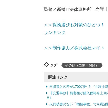
監修／新橋IT法律事務所 弁護
＞＞保険選びも対策のひとつ！
ランキング
＞＞制作協力／株式会社マイト
タグ
その他（自動車保険）
関連リンク
自賠責との差が1700万円!? “弁護
【交通事故】損害額が購入価格を上回る!
日）
人的被害のない「物損事故」でも慰謝