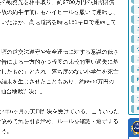
勤務先を相手取り、約9700万円の損害賠償
事故の約半年前にもハイヒールを履いて運転し、
いたほか、高速道路を時速151キロで運転して
頃の道交法遵守や安全運転に対する意識の低さ
被告による一方的かつ程度の比較的重い過失に基
生したもの」とされ、落ち度のない小学生を死亡
結果を生じさせたこともあり、約6500万円の
9日仙台地裁判決）。
2年6ヶ月の実刑判決を受けている。こういった
は改めて気を引き締め、ルールを確認・遵守する
こう。