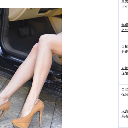
車
ポ
無
との
自
身
対
保
自
保
人
乗者