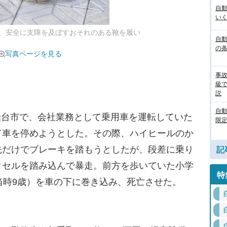
自
いく
、安全に支障を及ぼすおそれのある靴を履い
自動
の
写真ページを見る
事
級
説
自
県仙台市で、会社業務として乗用車を運転していた
限定
て車を停めようとした。その際、ハイヒールのか
先だけでブレーキを踏もうとしたが、段差に乗り
記
クセルを踏み込んで暴走。前方を歩いていた小学
特
当時9歳）を車の下に巻き込み、死亡させた。