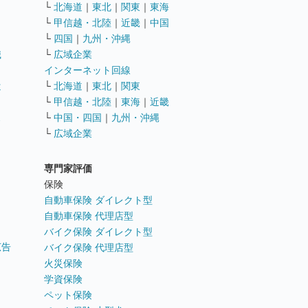
└
北海道
｜
東北
｜
関東
｜
東海
└
甲信越・北陸
｜
近畿
｜
中国
└
四国
｜
九州・沖縄
職
└
広域企業
インターネット回線
遣
└
北海道
｜
東北
｜
関東
└
甲信越・北陸
｜
東海
｜
近畿
ス
└
中国・四国
｜
九州・沖縄
└
広域企業
専門家評価
ト
保険
自動車保険 ダイレクト型
自動車保険 代理店型
バイク保険 ダイレクト型
広告
バイク保険 代理店型
火災保険
学資保険
ペット保険