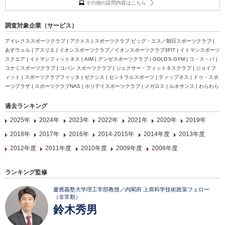
その他の設問内容はこちら
調査対象企業（サービス）
アイレクススポーツクラブ | アクトス | スポーツクラブ ビッグ・エス／朝日スポーツクラブ |
あすウェル | アスリエ | イオンスポーツクラブ／イオンスポーツクラブ3FIT | イトマンスポーツ
スクエア | イトマンフィットネス | AIM | グンゼスポーツクラブ | GOLD’S GYM | コ・ス・パ |
コナミスポーツクラブ | コパン スポーツクラブ | ジェクサー・フィットネスクラブ | ジョイフ
ィット | スポーツクラブフィッタ | ゼクシス | セントラルスポーツ | ティップネス | ドゥ・スポ
ーツプラザ | スポーツクラブNAS | ホリデイスポーツクラブ | メガロス | ルネサンス | わらわら
過去ランキング
2025年
2024年
2023年
2022年
2021年
2020年
2019年
2018年
2017年
2016年
2014-2015年
2014年度
2013年度
2012年度
2011年度
2010年度
2009年度
2008年度
ランキング監修
慶應義塾大学理工学部教授／内閣府 上席科学技術政策フェロー
（非常勤）
鈴木秀男