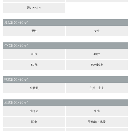
通いやすさ
男女別ランキング
男性
女性
年代別ランキング
30代
40代
50代
60代以上
職業別ランキング
会社員
主婦・主夫
地域別ランキング
北海道
東北
関東
甲信越・北陸