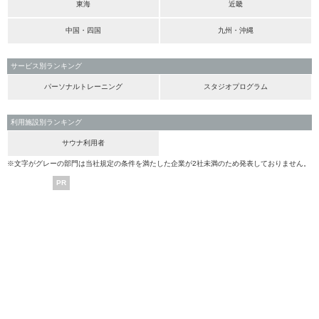
東海
近畿
中国・四国
九州・沖縄
サービス別ランキング
パーソナルトレーニング
スタジオプログラム
利用施設別ランキング
サウナ利用者
※文字がグレーの部門は当社規定の条件を満たした企業が2社未満のため発表しておりません。
PR