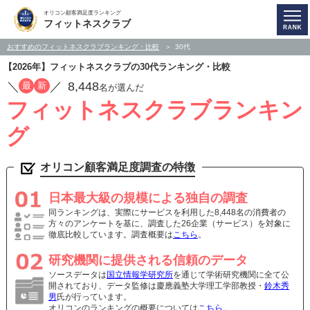
オリコン顧客満足度ランキング
フィットネスクラブ
おすすめのフィットネスクラブランキング・比較
30代
【2026年】フィットネスクラブの30代ランキング・比較
／
／
8,448
最
新
名が選んだ
フィットネスクラブランキン
グ
オリコン顧客満足度調査の特徴
日本最大級の規模による独自の調査
同ランキングは、実際にサービスを利用した8,448名の消費者の
方々のアンケートを基に、調査した26企業（サービス）を対象に
徹底比較しています。調査概要は
こちら
。
研究機関に提供される信頼のデータ
ソースデータは
国立情報学研究所
を通じて学術研究機関に全て公
開されており、データ監修は慶應義塾大学理工学部教授・
鈴木秀
男
氏が行っています。
オリコンのランキングの概要については
こちら
。