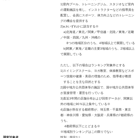
1)室内プール、トレーニングジム、スタジオなど室内
の運動施設を有し、インストラクターなどの指導員を
配置し、会員にスポーツ、体力向上などのトレーニン
グの機会を提供する
2)a,bいずれかに該当する※
a)北海道／東北／関東／甲信越・北陸／東海／近畿
／中国・四国／九州・沖縄の
8つの地域区分のうち、4地域以上で展開している
b)関東／東海／近畿の主要3地域のうち、2地域以上
で展開している
ただし、以下の場合はランキング対象外とする
1)スイミングスクール、ヨガ教室、体操教室などスポ
ーツ技能や健康・美容の増進のため、指導者が教授
することを主な目的とする
2)国や地方公共団体等の施設で、国や地方公共団体等
が直接管理・運営を行っている
3)直近3年間の店舗分布および回答データが、関東以
外の地域に90％以上集中している※
4)店舗が所在する都府県が、埼玉県・千葉県・東京
都・神奈川県・愛知県・大阪府・兵庫県の7都府県の
うち、
4都府県以下にとどまる※
※地域別ランキングはこの限りでない
調査対象者
性別：指定なし