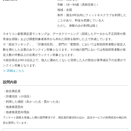
年齢：18～84歳（高校生除く）
地域：全国
条件：過去3年以内にフィットネスクラブを利用した
ことがあり、料金を把握している人
ただし、体験のみの利用は除く
※オリコン顧客満足度ランキングは、データクリーニング（回収したデータから不正回答や異
常値を排除）および調査対象者条件から外れた回答を除外した上で作成しています。
※「総合ランキング」、「評価項目別」、部門の「業態別」においては有効回答者数が規定人
数を満たした企業のみランクイン対象となります。その他の部門においては有効回答者数が規
定人数の半数以上の企業がランクイン対象となります。
※総合得点が60.0点以上で、他人に薦めたくないと回答した人の割合が基準値以下の企業がラ
ンクイン対象となります。
≫ 詳細はこちら
設問内容
・総合満足度
・評価項目（小項目）
・利用した感想（良かった点・悪かった点）
・他者推奨意向
・他者推奨意向理由
アンケート調査を実施した際の質問事項です。満足度評価項目のほか、該当サービスの利用状況や検討内
容を質問しています。