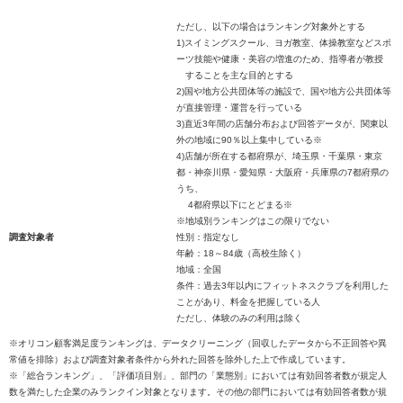
ただし、以下の場合はランキング対象外とする
1)スイミングスクール、ヨガ教室、体操教室などスポ
ーツ技能や健康・美容の増進のため、指導者が教授
することを主な目的とする
2)国や地方公共団体等の施設で、国や地方公共団体等
が直接管理・運営を行っている
3)直近3年間の店舗分布および回答データが、関東以
外の地域に90％以上集中している※
4)店舗が所在する都府県が、埼玉県・千葉県・東京
都・神奈川県・愛知県・大阪府・兵庫県の7都府県の
うち、
4都府県以下にとどまる※
※地域別ランキングはこの限りでない
調査対象者
性別：指定なし
年齢：18～84歳（高校生除く）
地域：全国
条件：過去3年以内にフィットネスクラブを利用した
ことがあり、料金を把握している人
ただし、体験のみの利用は除く
※オリコン顧客満足度ランキングは、データクリーニング（回収したデータから不正回答や異
常値を排除）および調査対象者条件から外れた回答を除外した上で作成しています。
※「総合ランキング」、「評価項目別」、部門の「業態別」においては有効回答者数が規定人
数を満たした企業のみランクイン対象となります。その他の部門においては有効回答者数が規