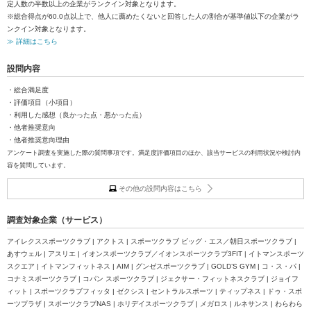
定人数の半数以上の企業がランクイン対象となります。
※総合得点が60.0点以上で、他人に薦めたくないと回答した人の割合が基準値以下の企業がラ
ンクイン対象となります。
≫ 詳細はこちら
設問内容
・総合満足度
・評価項目（小項目）
・利用した感想（良かった点・悪かった点）
・他者推奨意向
・他者推奨意向理由
アンケート調査を実施した際の質問事項です。満足度評価項目のほか、該当サービスの利用状況や検討内
容を質問しています。
その他の設問内容はこちら
調査対象企業（サービス）
アイレクススポーツクラブ | アクトス | スポーツクラブ ビッグ・エス／朝日スポーツクラブ |
あすウェル | アスリエ | イオンスポーツクラブ／イオンスポーツクラブ3FIT | イトマンスポーツ
スクエア | イトマンフィットネス | AIM | グンゼスポーツクラブ | GOLD’S GYM | コ・ス・パ |
コナミスポーツクラブ | コパン スポーツクラブ | ジェクサー・フィットネスクラブ | ジョイフ
ィット | スポーツクラブフィッタ | ゼクシス | セントラルスポーツ | ティップネス | ドゥ・スポ
ーツプラザ | スポーツクラブNAS | ホリデイスポーツクラブ | メガロス | ルネサンス | わらわら