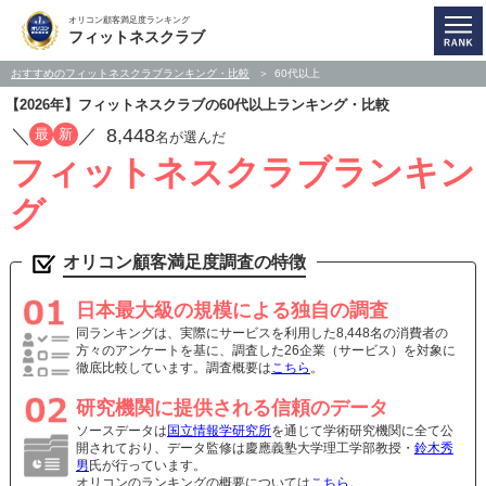
オリコン顧客満足度ランキング
フィットネスクラブ
おすすめのフィットネスクラブランキング・比較
60代以上
【2026年】フィットネスクラブの60代以上ランキング・比較
／
／
8,448
最
新
名が選んだ
フィットネスクラブランキン
グ
オリコン顧客満足度調査の特徴
日本最大級の規模による独自の調査
同ランキングは、実際にサービスを利用した8,448名の消費者の
方々のアンケートを基に、調査した26企業（サービス）を対象に
徹底比較しています。調査概要は
こちら
。
研究機関に提供される信頼のデータ
ソースデータは
国立情報学研究所
を通じて学術研究機関に全て公
開されており、データ監修は慶應義塾大学理工学部教授・
鈴木秀
男
氏が行っています。
オリコンのランキングの概要については
こちら
。