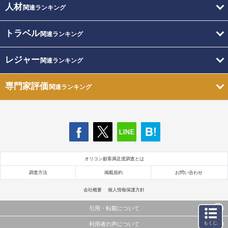
人材
関連ランキング
トラベル
関連ランキング
レジャー
関連ランキング
専門家評価
関連ランキング
オリコン顧客満足度調査とは
調査方法
掲載規約
お問い合わせ
会社概要
個人情報保護方針
引用・転載について
もくじ
利用者の声について
当サイトで公開されている情報（文字、写真、イラスト、画像データ等）及びこれらの配置・