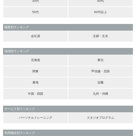
30代
40代
50代
60代以上
職業別ランキング
会社員
主婦・主夫
地域別ランキング
北海道
東北
関東
甲信越・北陸
東海
近畿
中国・四国
九州・沖縄
サービス別ランキング
パーソナルトレーニング
スタジオプログラム
利用施設別ランキング