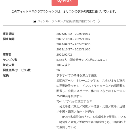
8,448
人
このフィットネスクラブランキングは、オリコンの以下の調査に基づいています。
ジャンル・ランキング定義 調査詳細について
事前調査
2025/07/22～2025/10/17
調査期間
2025/10/20～2025/11/07
2024/09/17～2024/09/30
2023/10/27～2023/11/06
更新日
2026/02/02
サンプル数
8,448人（調査時サンプル数10,131人）
規定人数
100人以上
調査企業(サービス)数
26
定義
以下すべての条件を満たす施設
1)室内プール、トレーニングジム、スタジオなど室内
の運動施設を有し、インストラクターなどの指導員を
配置し、会員にスポーツ、体力向上などのトレーニン
グの機会を提供する
2)a,bいずれかに該当する※
a)北海道／東北／関東／甲信越・北陸／東海／近畿
／中国・四国／九州・沖縄の
8つの地域区分のうち、4地域以上で展開している
b)関東／東海／近畿の主要3地域のうち、2地域以上
で展開している