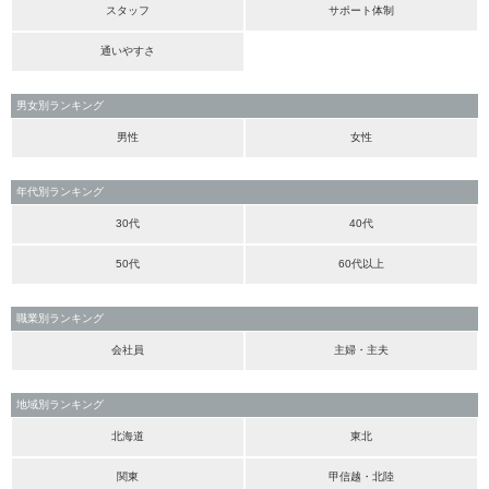
スタッフ
サポート体制
通いやすさ
男女別ランキング
男性
女性
年代別ランキング
30代
40代
50代
60代以上
職業別ランキング
会社員
主婦・主夫
地域別ランキング
北海道
東北
関東
甲信越・北陸