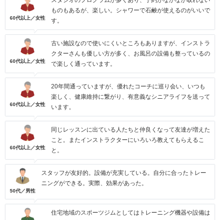
スタジオのプログラムが多くあり、予約がなかなか取れない
ものもあるが、楽しい。シャワーで石鹸が使えるのがいいで
60代以上／女性
す。
古い施設なので使いにくいところもありますが、インストラ
クターさんも優しい方が多く、お風呂の設備も整っているの
60代以上／女性
で楽しく通っています。
20年間通っていますが、優れたコーチに巡り会い、いつも
楽しく、健康維持に繋がり、有意義なシニアライフを送って
60代以上／女性
います。
同じレッスンに出ている人たちと仲良くなって友達が増えた
こと。またインストラクターにいろいろ教えてもらえるこ
60代以上／女性
と。
スタッフが友好的。設備が充実している。自分に合ったトレー
ニングができる。実際、効果があった。
50代／男性
住宅地域のスポーツジムとしてはトレーニング機器や設備は