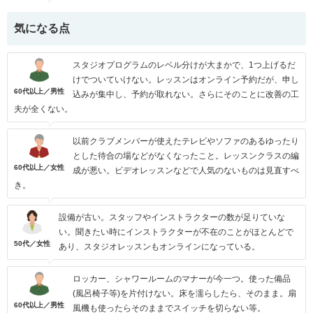
気になる点
スタジオプログラムのレベル分けが大まかで、1つ上げるだ
けでついていけない。レッスンはオンライン予約だが、申し
60代以上／男性
込みが集中し、予約が取れない。さらにそのことに改善の工
夫が全くない。
以前クラブメンバーが使えたテレビやソファのあるゆったり
とした待合の場などがなくなったこと。レッスンクラスの編
60代以上／女性
成が悪い。ビデオレッスンなどで人気のないものは見直すべ
き。
設備が古い。スタッフやインストラクターの数が足りていな
い。聞きたい時にインストラクターが不在のことがほとんどで
50代／女性
あり、スタジオレッスンもオンラインになっている。
ロッカー、シャワールームのマナーが今一つ。使った備品
(風呂椅子等)を片付けない。床を濡らしたら、そのまま。扇
60代以上／男性
風機も使ったらそのままでスイッチを切らない等。