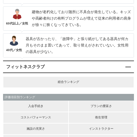
建物が老朽化しており随所に不具合が発生している。キッズ
や高齢者向けの有料プログラムが増えて従来の利用者の肩身
60代以上／女性
が徐々に狭くなってきている。
器具が古かったり、「故障中」と張り紙がしてある器具が何カ
月もそのまま置いてあって、取り替えがされていない。女性用
40代／女性
の器具が少ない。
フィットネスクラブ
総合ランキング
評価項目別ランキング
入会手続き
プランの豊富さ
コストパフォーマンス
衛生管理
施設の充実さ
インストラクター