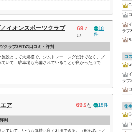
G
ブ／イオンスポーツクラブ
69
18
.7
ラブ3
件
点
クラブ3FITの口コミ・評判
コ
ツ施設として大規模で、ジムトレーニングだけでなく、プ
れていて、駐車場も完備されていることが良かった点で
G
ラブ3
69
クエア
18件
.5
点
衛
G
評判
届いていて、いつも気持ち良く利用できる。（60代以上／