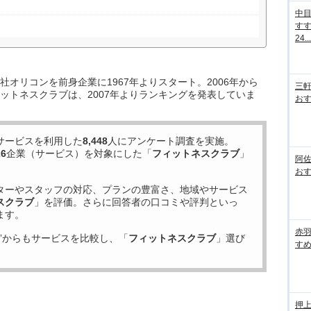
中
す
24...
オリコンを前身企業に1967年よりスタート。2006年から
三
ットネスクラブは、2007年よりランキングを発表していま
おす
サービスを利用した
8,448
人にアンケート調査を実施。
26
企業（サービス）を対象にした「
フィットネスクラブ
」
阿
おす
ターやスタッフの対応、プランの豊富さ、地域やサービス
スクラブ
」を評価。さらに回答者の口コミや評判といっ
ます。
赤
”からもサービスを比較し、「
フィットネスクラブ
」選び
すめ
押