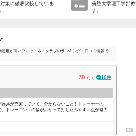
を対象に徹底比較していま
義塾大学理工学部教
。
す。
グ
満足度が高いフィットネスクラブのランキング・口コミ情報で
70
18件
.7
点
グ器具が充実していて、分からないこともトレーナーの
で、トレーニングの幅が広がって打ち込みやすい点が魅力
PR