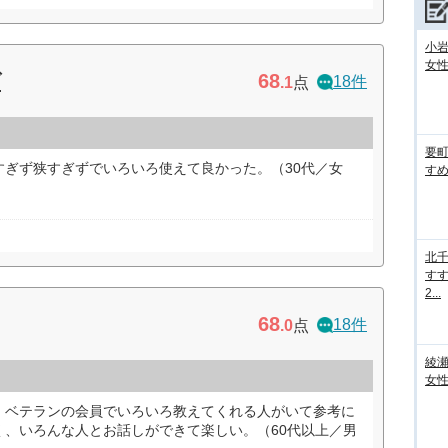
小
女性
68
ブ
18件
.1
点
要
すぎず狭すぎずでいろいろ使えて良かった。（30代／女
すめ
北
すす
2...
68
18件
.0
点
綾
女性
、ベテランの会員でいろいろ教えてくれる人がいて参考に
く、いろんな人とお話しができて楽しい。（60代以上／男