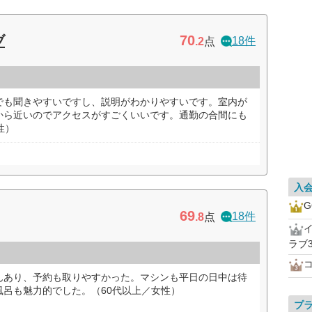
70
ブ
18件
.2
点
でも聞きやすいですし、説明がわかりやすいです。室内が
から近いのでアクセスがすごくいいです。通勤の合間にも
性）
入
G
69
18件
.8
点
ラブ3
んあり、予約も取りやすかった。マシンも平日の日中は待
呂も魅力的でした。（60代以上／女性）
プ