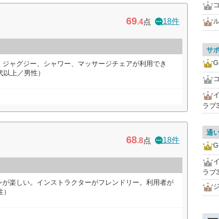
69
18件
.4
点
サ
G
、ジャグジー、シャワー、マッサージチェアが利用でき
代以上／男性）
ラブ3
通
68
18件
.8
点
G
ラブ3
ンが楽しい。インストラクターがフレンドリー。利用者が
性）