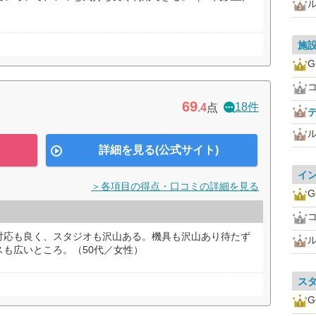
施
G
69
18件
.4
点
詳細を見る(公式サイト)
イ
＞各項目の得点・口コミの詳細を見る
G
対応も良く、スタジオも沢山ある。機具も沢山あり待たず
も広いところ。（50代／女性）
ス
G