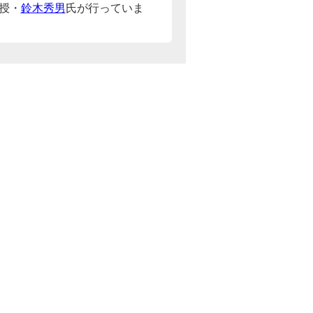
授・
鈴木秀男
氏が行っていま