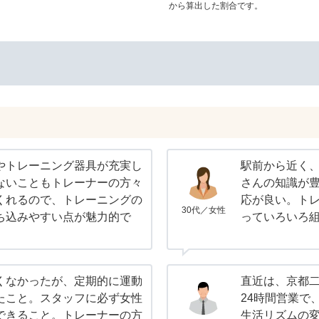
から算出した割合です。
やトレーニング器具が充実し
駅前から近く
ないこともトレーナーの方々
さんの知識が
くれるので、トレーニングの
応が良い。ト
30代／女性
ち込みやすい点が魅力的で
っていろいろ
くなかったが、定期的に運動
直近は、京都
たこと。スタッフに必ず女性
24時間営業で
できること。トレーナーの方
生活リズムの