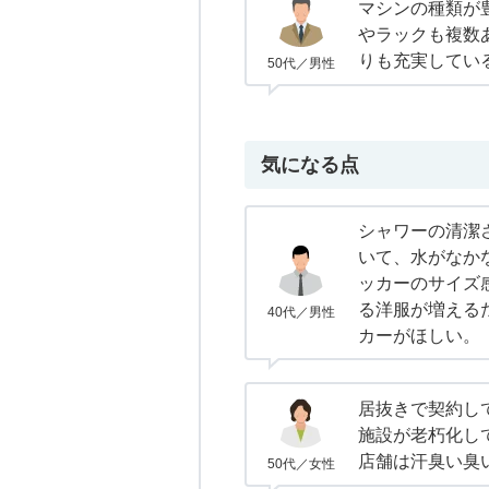
マシンの種類が
やラックも複数
りも充実してい
50代／男性
気になる点
シャワーの清潔
いて、水がなか
ッカーのサイズ
る洋服が増える
40代／男性
カーがほしい。
居抜きで契約し
施設が老朽化し
店舗は汗臭い臭
50代／女性