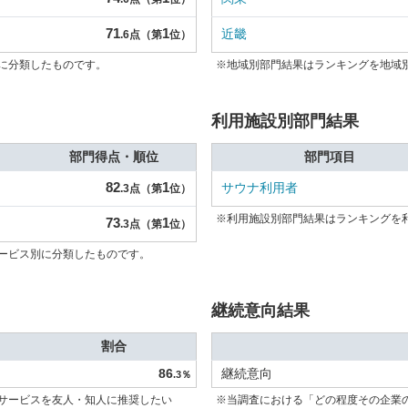
71
1
近畿
.6点（第
位）
に分類したものです。
※地域別部門結果はランキングを地域
利用施設別部門結果
部門得点・順位
部門項目
82
1
サウナ利用者
.3点（第
位）
※利用施設別部門結果はランキングを
73
1
.3点（第
位）
ービス別に分類したものです。
継続意向結果
割合
86
継続意向
.3％
サービスを友人・知人に推奨したい
※当調査における「どの程度その企業