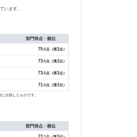
ています。
部門得点・順位
75
1
.5点（第
位）
73
1
.5点（第
位）
73
1
.5点（第
位）
71
1
.5点（第
位）
別に分類したものです。
部門得点・順位
72
1
.7点（第
位）