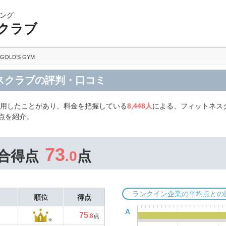
ング
クラブ
GOLD’S GYM
トネスクラブの評判・口コミ
利用したことがあり、料金を把握している
8,448人
による、フィットネスク
点を紹介。
73
合得点
.0
点
ランクイン企業の平均点との
順位
得点
A
75
.8
点