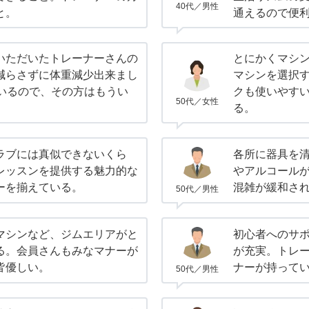
40代／男性
と。
通えるので便
いただいたトレーナーさんの
とにかくマシ
減らさずに体重減少出来まし
マシンを選択
ているので、その方はもうい
クも使いやす
50代／女性
る。
ラブには真似できないくら
各所に器具を
レッスンを提供する魅力的な
やアルコールが
ーを揃えている。
混雑が緩和さ
50代／男性
マシンなど、ジムエリアがと
初心者へのサ
る。会員さんもみなマナーが
が充実。トレ
皆優しい。
ナーが持って
50代／男性