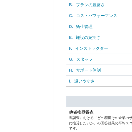
B.
プランの豊富さ
C.
コストパフォーマンス
D.
衛生管理
E.
施設の充実さ
F.
インストラクター
G.
スタッフ
H.
サポート体制
I.
通いやすさ
他者推奨得点
当調査における「どの程度その企業の
に推奨したいか」の回答結果の平均ス
です。