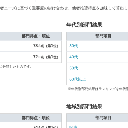
者ニーズに基づく重要度の掛け合わせ、他者推奨得点を加味して算出し
年代別部門結果
部門得点・順位
部門項目
73
1
30代
.8点（第
位）
72
1
40代
.0点（第
位）
に分類したものです。
50代
60代以上
※年代別部門結果はランキングを年代
地域別部門結果
部門得点・順位
部門項目
74
1
関東
.6点（第
位）