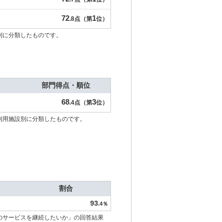
72
1
.8点（第
位）
別に分類したものです。
部門得点・順位
68
3
.4点（第
位）
利用施設別に分類したものです。
割合
93
.4％
のサービスを継続したいか」の回答結果