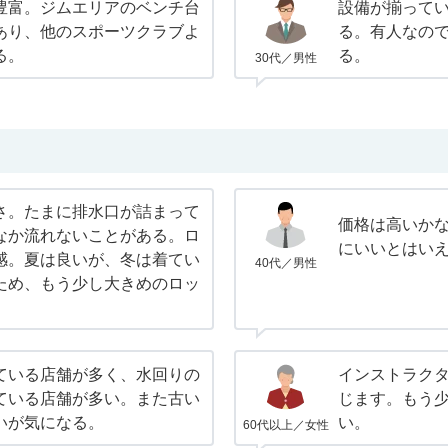
豊富。ジムエリアのベンチ台
設備が揃って
あり、他のスポーツクラブよ
る。有人なの
る。
る。
30代／男性
さ。たまに排水口が詰まって
価格は高いか
なか流れないことがある。ロ
にいいとはい
感。夏は良いが、冬は着てい
40代／男性
ため、もう少し大きめのロッ
ている店舗が多く、水回りの
インストラク
ている店舗が多い。また古い
じます。もう
いが気になる。
い。
60代以上／女性