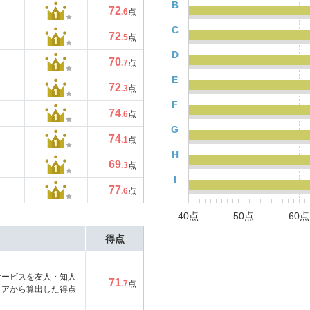
B
72
.6
点
C
72
.5
点
D
70
.7
点
E
72
.3
点
F
74
.6
点
G
74
.1
点
H
69
.3
点
I
77
.6
点
40点
50点
60点
得点
サービスを友人・知人
71
.7
点
コアから算出した得点