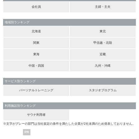
会社員
主婦・主夫
地域別ランキング
北海道
東北
関東
甲信越・北陸
東海
近畿
中国・四国
九州・沖縄
サービス別ランキング
パーソナルトレーニング
スタジオプログラム
利用施設別ランキング
サウナ利用者
※文字がグレーの部門は当社規定の条件を満たした企業が2社未満のため発表しておりません。
PR