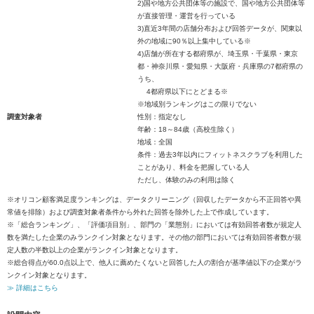
2)国や地方公共団体等の施設で、国や地方公共団体等
が直接管理・運営を行っている
3)直近3年間の店舗分布および回答データが、関東以
外の地域に90％以上集中している※
4)店舗が所在する都府県が、埼玉県・千葉県・東京
都・神奈川県・愛知県・大阪府・兵庫県の7都府県の
うち、
4都府県以下にとどまる※
※地域別ランキングはこの限りでない
調査対象者
性別：指定なし
年齢：18～84歳（高校生除く）
地域：全国
条件：過去3年以内にフィットネスクラブを利用した
ことがあり、料金を把握している人
ただし、体験のみの利用は除く
※オリコン顧客満足度ランキングは、データクリーニング（回収したデータから不正回答や異
常値を排除）および調査対象者条件から外れた回答を除外した上で作成しています。
※「総合ランキング」、「評価項目別」、部門の「業態別」においては有効回答者数が規定人
数を満たした企業のみランクイン対象となります。その他の部門においては有効回答者数が規
定人数の半数以上の企業がランクイン対象となります。
※総合得点が60.0点以上で、他人に薦めたくないと回答した人の割合が基準値以下の企業がラ
ンクイン対象となります。
≫ 詳細はこちら