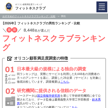
オリコン顧客満足度ランキング
フィットネスクラブ
おすすめのフィットネスクラブランキング・比較
男性
【2026年】フィットネスクラブの男性ランキング・比較
／
／
8,448
最
新
名が選んだ
フィットネスクラブランキン
グ
オリコン顧客満足度調査の特徴
日本最大級の規模による独自の調査
同ランキングは、実際にサービスを利用した8,448名の消費者の
方々のアンケートを基に、調査した26企業（サービス）を対象に
徹底比較しています。調査概要は
こちら
。
研究機関に提供される信頼のデータ
ソースデータは
国立情報学研究所
を通じて学術研究機関に全て公
開されており、データ監修は慶應義塾大学理工学部教授・
鈴木秀
男
氏が行っています。
オリコンのランキングの概要については
こちら
。