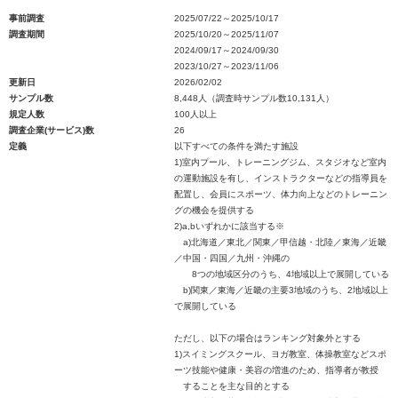
事前調査
2025/07/22～2025/10/17
調査期間
2025/10/20～2025/11/07
2024/09/17～2024/09/30
2023/10/27～2023/11/06
更新日
2026/02/02
サンプル数
8,448人（調査時サンプル数10,131人）
規定人数
100人以上
調査企業(サービス)数
26
定義
以下すべての条件を満たす施設
1)室内プール、トレーニングジム、スタジオなど室内
の運動施設を有し、インストラクターなどの指導員を
配置し、会員にスポーツ、体力向上などのトレーニン
グの機会を提供する
2)a,bいずれかに該当する※
a)北海道／東北／関東／甲信越・北陸／東海／近畿
／中国・四国／九州・沖縄の
8つの地域区分のうち、4地域以上で展開している
b)関東／東海／近畿の主要3地域のうち、2地域以上
で展開している
ただし、以下の場合はランキング対象外とする
1)スイミングスクール、ヨガ教室、体操教室などスポ
ーツ技能や健康・美容の増進のため、指導者が教授
することを主な目的とする