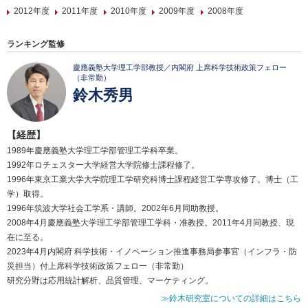
2012年度
2011年度
2010年度
2009年度
2008年度
ランキング監修
慶應義塾大学理工学部教授／内閣府 上席科学技術政策フェロー
（非常勤）
鈴木秀男
【経歴】
1989年慶應義塾大学理工学部管理工学科卒業。
1992年ロチェスター大学経営大学院修士課程修了。
1996年東京工業大学大学院理工学研究科博士課程経営工学専攻修了。博士（工
学）取得。
1996年筑波大学社会工学系・講師。2002年6月同助教授。
2008年4月慶應義塾大学理工学部管理工学科・准教授。2011年4月同教授、現
在に至る。
2023年4月内閣府 科学技術・イノベーション推進事務局参事官（インフラ・防
災担当）付上席科学技術政策フェロー（非常勤）
研究分野は応用統計解析、品質管理、マーケティング。
≫鈴木研究室についての詳細はこちら