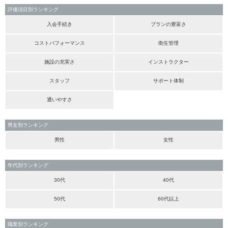
評価項目別ランキング
入会手続き
プランの豊富さ
コストパフォーマンス
衛生管理
施設の充実さ
インストラクター
スタッフ
サポート体制
通いやすさ
男女別ランキング
男性
女性
年代別ランキング
30代
40代
50代
60代以上
職業別ランキング