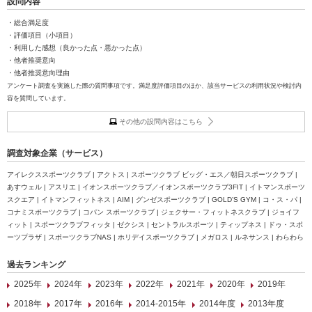
設問内容
・総合満足度
・評価項目（小項目）
・利用した感想（良かった点・悪かった点）
・他者推奨意向
・他者推奨意向理由
アンケート調査を実施した際の質問事項です。満足度評価項目のほか、該当サービスの利用状況や検討内
容を質問しています。
その他の設問内容はこちら
調査対象企業（サービス）
アイレクススポーツクラブ | アクトス | スポーツクラブ ビッグ・エス／朝日スポーツクラブ |
あすウェル | アスリエ | イオンスポーツクラブ／イオンスポーツクラブ3FIT | イトマンスポーツ
スクエア | イトマンフィットネス | AIM | グンゼスポーツクラブ | GOLD’S GYM | コ・ス・パ |
コナミスポーツクラブ | コパン スポーツクラブ | ジェクサー・フィットネスクラブ | ジョイフ
ィット | スポーツクラブフィッタ | ゼクシス | セントラルスポーツ | ティップネス | ドゥ・スポ
ーツプラザ | スポーツクラブNAS | ホリデイスポーツクラブ | メガロス | ルネサンス | わらわら
過去ランキング
2025年
2024年
2023年
2022年
2021年
2020年
2019年
2018年
2017年
2016年
2014-2015年
2014年度
2013年度