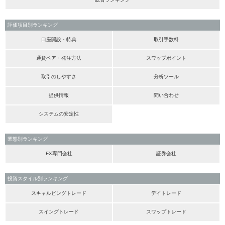
評価項目別ランキング
口座開設・特典
取引手数料
通貨ペア・発注方法
スワップポイント
取引のしやすさ
分析ツール
提供情報
問い合わせ
システムの安定性
業態別ランキング
FX専門会社
証券会社
投資スタイル別ランキング
スキャルピングトレード
デイトレード
スイングトレード
スワップトレード