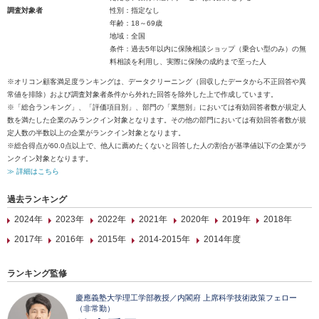
調査対象者
性別：指定なし
年齢：18～69歳
地域：全国
条件：過去5年以内に保険相談ショップ（乗合い型のみ）の無
料相談を利用し、実際に保険の成約まで至った人
※オリコン顧客満足度ランキングは、データクリーニング（回収したデータから不正回答や異
常値を排除）および調査対象者条件から外れた回答を除外した上で作成しています。
※「総合ランキング」、「評価項目別」、部門の「業態別」においては有効回答者数が規定人
数を満たした企業のみランクイン対象となります。その他の部門においては有効回答者数が規
定人数の半数以上の企業がランクイン対象となります。
※総合得点が60.0点以上で、他人に薦めたくないと回答した人の割合が基準値以下の企業がラ
ンクイン対象となります。
≫ 詳細はこちら
過去ランキング
2024年
2023年
2022年
2021年
2020年
2019年
2018年
2017年
2016年
2015年
2014-2015年
2014年度
ランキング監修
慶應義塾大学理工学部教授／内閣府 上席科学技術政策フェロー
（非常勤）