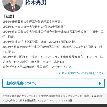
鈴木秀男
【経歴】
1989年慶應義塾大学理工学部管理工学科卒業。
1992年ロチェスター大学経営大学院修士課程修了。
1996年東京工業大学大学院理工学研究科博士課程経営工学専攻修了。博士（工
学）取得。
1996年筑波大学社会工学系・講師。2002年6月同助教授。
2008年4月慶應義塾大学理工学部管理工学科・准教授。2011年4月同教授、現
在に至る。
2023年4月内閣府 科学技術・イノベーション推進事務局参事官（インフラ・防
災担当）付上席科学技術政策フェロー（非常勤）
研究分野は応用統計解析、品質管理、マーケティング。
≫鈴木研究室についての詳細はこちら
顧客満足度について
オリコン顧客満足度ランキング
おすすめの保険相談ショップランキング・比較
2024年版
がん保険で比較する保険相談ショップランキング・口コミ情報