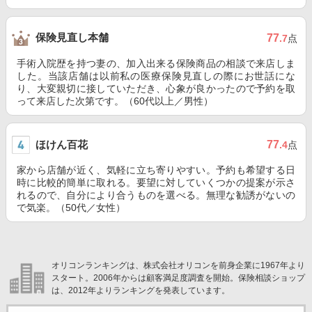
保険見直し本舗
77
.7
点
手術入院歴を持つ妻の、加入出来る保険商品の相談で来店しま
した。当該店舗は以前私の医療保険見直しの際にお世話にな
り、大変親切に接していただき、心象が良かったので予約を取
って来店した次第です。（60代以上／男性）
ほけん百花
77
.4
点
家から店舗が近く、気軽に立ち寄りやすい。予約も希望する日
時に比較的簡単に取れる。要望に対していくつかの提案が示さ
れるので、自分により合うものを選べる。無理な勧誘がないの
で気楽。（50代／女性）
オリコンランキングは、株式会社オリコンを前身企業に1967年より
スタート。2006年からは顧客満足度調査を開始。保険相談ショップ
は、2012年よりランキングを発表しています。