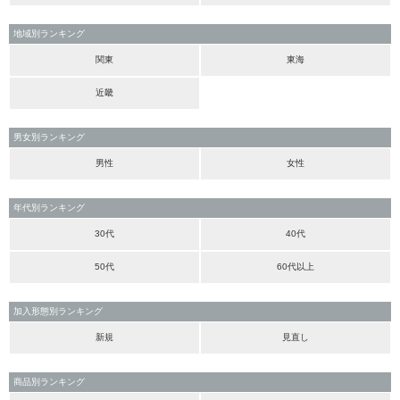
地域別ランキング
関東
東海
近畿
男女別ランキング
男性
女性
年代別ランキング
30代
40代
50代
60代以上
加入形態別ランキング
新規
見直し
商品別ランキング