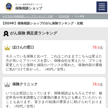
オリコン顧客満足度ランキング
保険相談ショップ
おすすめの保険相談ショップランキング・比較
2024年版
がん保険
【2024年】保険相談ショップのがん保険ランキング・比較
がん保険 満足度ランキング
ほけんの窓口
78
.5
点
今入っている保険と比べて、これはこのままでこちらは変えた
方が良いとアドバイスを貰い、保険会社を変えたり、プランを
変更したりと保障と値段のバランスが取れた。保険内容の重複
に気がつけて良かった。（40代／女性）
保険クリニック
78
.0
点
いつもお世話になっています。保険相談はもちろんですが、確
定申告や年末調整などの書類の書き方なども教えていただいた
こともあります。皆さまの知識の豊富さに助けられておりま
す。（50代／女性）