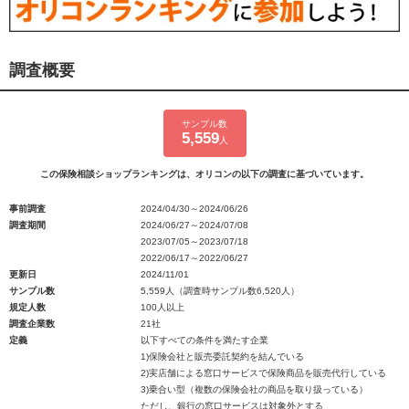
調査概要
サンプル数
5,559
人
この保険相談ショップランキングは、オリコンの以下の調査に基づいています。
事前調査
2024/04/30～2024/06/26
調査期間
2024/06/27～2024/07/08
2023/07/05～2023/07/18
2022/06/17～2022/06/27
更新日
2024/11/01
サンプル数
5,559人（調査時サンプル数6,520人）
規定人数
100人以上
調査企業数
21社
定義
以下すべての条件を満たす企業
1)保険会社と販売委託契約を結んでいる
2)実店舗による窓口サービスで保険商品を販売代行している
3)乗合い型（複数の保険会社の商品を取り扱っている）
ただし、銀行の窓口サービスは対象外とする