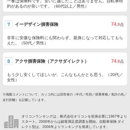
一番は保険料です。安いに越したことはありません。自転車特
約があるのが良いです。（60代以上／男性）
イーデザイン損害保険
74
.9
点
非常に安価な保険料にも関わらず、親身になって対応してもら
えた。（50代／男性）
アクサ損害保険（アクサダイレクト）
74
.8
点
もう少し安くしてほしいが、こんなもんかとも思う。（20代／
女性）
※掲載コメントについて、カッコ内には回答者の（年代／性別／搭乗車種／免許の色／
走行距離）を記載しています。
オリコンランキングは、株式会社オリコンを前身企業に1967年より
スタート。2006年からは顧客満足度調査を開始。自動車保険 ダイ
レクト型は、2006年よりランキングを発表しています。