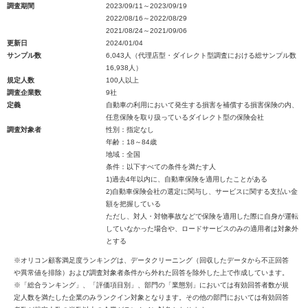
調査期間
2023/09/11～2023/09/19
2022/08/16～2022/08/29
2021/08/24～2021/09/06
更新日
2024/01/04
サンプル数
6,043人（代理店型・ダイレクト型調査における総サンプル数
16,938人）
規定人数
100人以上
調査企業数
9社
定義
自動車の利用において発生する損害を補償する損害保険の内、
任意保険を取り扱っているダイレクト型の保険会社
調査対象者
性別：指定なし
年齢：18～84歳
地域：全国
条件：以下すべての条件を満たす人
1)過去4年以内に、自動車保険を適用したことがある
2)自動車保険会社の選定に関与し、サービスに関する支払い金
額を把握している
ただし、対人・対物事故などで保険を適用した際に自身が運転
していなかった場合や、ロードサービスのみの適用者は対象外
とする
※オリコン顧客満足度ランキングは、データクリーニング（回収したデータから不正回答
や異常値を排除）および調査対象者条件から外れた回答を除外した上で作成しています。
※「総合ランキング」、「評価項目別」、部門の「業態別」においては有効回答者数が規
定人数を満たした企業のみランクイン対象となります。その他の部門においては有効回答