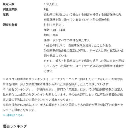
規定人数
100人以上
調査企業数
9社
定義
自動車の利用において発生する損害を補償する損害保険の内、
任意保険を取り扱っているダイレクト型の保険会社
調査対象者
性別：指定なし
年齢：18～84歳
地域：全国
条件：以下すべての条件を満たす人
1)過去4年以内に、自動車保険を適用したことがある
2)自動車保険会社の選定に関与し、サービスに関する支払い金
額を把握している
ただし、対人・対物事故などで保険を適用した際に自身が運転
していなかった場合や、ロードサービスのみの適用者は対象外
とする
※オリコン顧客満足度ランキングは、データクリーニング（回収したデータから不正回答や異
常値を排除）および調査対象者条件から外れた回答を除外した上で作成しています。
※「総合ランキング」、「評価項目別」、部門の「業態別」においては有効回答者数が規定人
数を満たした企業のみランクイン対象となります。その他の部門においては有効回答者数が規
定人数の半数以上の企業がランクイン対象となります。
※総合得点が60.0点以上で、他人に薦めたくないと回答した人の割合が基準値以下の企業がラ
ンクイン対象となります。
≫ 詳細はこちら
過去ランキング