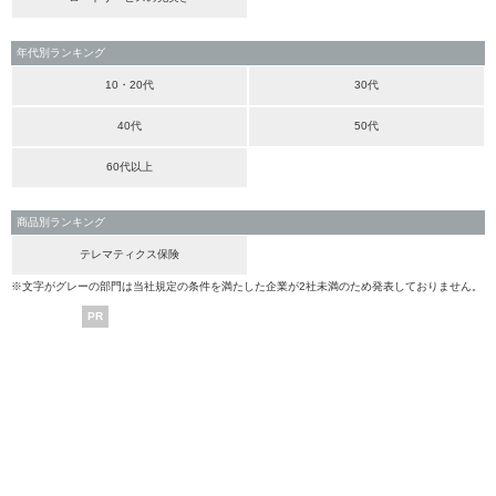
年代別ランキング
10・20代
30代
40代
50代
60代以上
商品別ランキング
テレマティクス保険
※文字がグレーの部門は当社規定の条件を満たした企業が2社未満のため発表しておりません。
PR