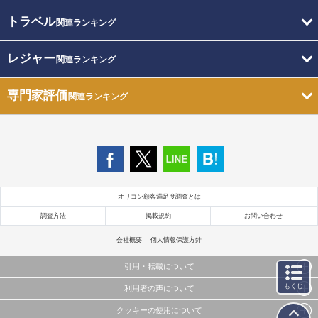
トラベル
関連ランキング
レジャー
関連ランキング
専門家評価
関連ランキング
オリコン顧客満足度調査とは
調査方法
掲載規約
お問い合わせ
会社概要
個人情報保護方針
引用・転載について
もくじ
利用者の声について
当サイトで公開されている情報（文字、写真、イラスト、画像データ等）及びこれらの配置・
編集および構造などについての著作権は株式会社oricon MEに帰属しております。
クッキーの使用について
当サイトに掲載している内容はすべてサービスの利用者が提出された見解・感想です。
これらの情報を権利者の許可なく無断転載・複製などの二次利用を行うことは固く禁じており