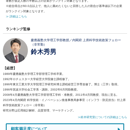
者数が規定人数の半数以上の企業がランクイン対象となります。
※総合得点が60.0点以上で、他人に薦めたくないと回答した人の割合が基準値以下の企業
がランクイン対象となります。
≫ 詳細はこちら
ランキング監修
慶應義塾大学理工学部教授／内閣府 上席科学技術政策フェロー
（非常勤）
鈴木秀男
【経歴】
1989年慶應義塾大学理工学部管理工学科卒業。
1992年ロチェスター大学経営大学院修士課程修了。
1996年東京工業大学大学院理工学研究科博士課程経営工学専攻修了。博士（工学）取得。
1996年筑波大学社会工学系・講師。2002年6月同助教授。
2008年4月慶應義塾大学理工学部管理工学科・准教授。2011年4月同教授、現在に至る。
2023年4月内閣府 科学技術・イノベーション推進事務局参事官（インフラ・防災担当）付上席
科学技術政策フェロー（非常勤）
研究分野は応用統計解析、品質管理、マーケティング。
≫鈴木研究室についての詳細はこちら
顧客満足度について