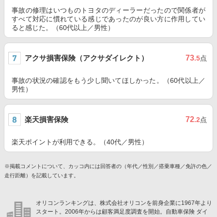
事故の修理はいつものトヨタのディーラーだったので関係者が
すべて対応に慣れている感じであったのが良い方に作用してい
ると感じた。（60代以上／男性）
アクサ損害保険（アクサダイレクト）
73
.5
点
事故の状況の確認をもう少し聞いてほしかった。（60代以上／
男性）
楽天損害保険
72
.2
点
楽天ポイントが利用できる。（40代／男性）
※掲載コメントについて、カッコ内には回答者の（年代／性別／搭乗車種／免許の色／
走行距離）を記載しています。
オリコンランキングは、株式会社オリコンを前身企業に1967年より
スタート。2006年からは顧客満足度調査を開始。自動車保険 ダイ