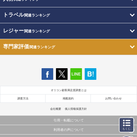
トラベル
関連ランキング
レジャー
関連ランキング
専門家評価
関連ランキング
オリコン顧客満足度調査とは
調査方法
掲載規約
お問い合わせ
会社概要
個人情報保護方針
引用・転載について
もくじ
利用者の声について
当サイトで公開されている情報（文字、写真、イラスト、画像データ等）及びこれらの配置・
編集および構造などについての著作権は株式会社oricon MEに帰属しております。