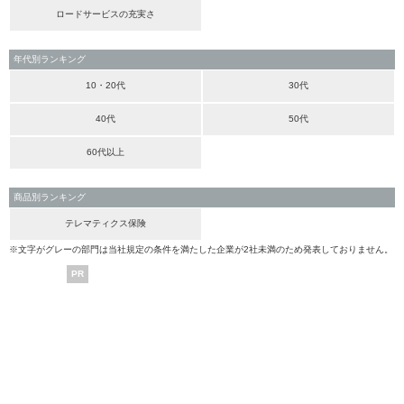
ロードサービスの充実さ
年代別ランキング
10・20代
30代
40代
50代
60代以上
商品別ランキング
テレマティクス保険
※文字がグレーの部門は当社規定の条件を満たした企業が2社未満のため発表しておりません。
PR