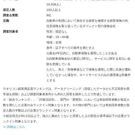
16,938人）
規定人数
100人以上
調査企業数
9社
定義
自動車の利用において発生する損害を補償する損害保険の内、
任意保険を取り扱っているダイレクト型の保険会社
調査対象者
性別：指定なし
年齢：18～84歳
地域：全国
条件：以下すべての条件を満たす人
1)過去4年以内に、自動車保険を適用したことがある
2)自動車保険会社の選定に関与し、サービスに関する支払い金
額を把握している
ただし、対人・対物事故などで保険を適用した際に自身が運転
していなかった場合や、ロードサービスのみの適用者は対象外
とする
※オリコン顧客満足度ランキングは、データクリーニング（回収したデータから不正回答や異
常値を排除）および調査対象者条件から外れた回答を除外した上で作成しています。
※「総合ランキング」、「評価項目別」、部門の「業態別」においては有効回答者数が規定人
数を満たした企業のみランクイン対象となります。その他の部門においては有効回答者数が規
定人数の半数以上の企業がランクイン対象となります。
※総合得点が60.0点以上で、他人に薦めたくないと回答した人の割合が基準値以下の企業がラ
ンクイン対象となります。
≫ 詳細はこちら