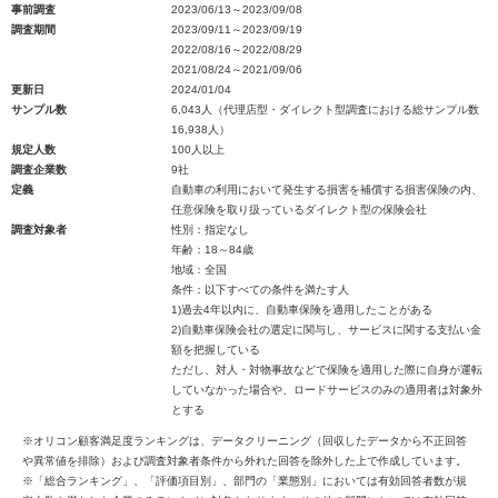
事前調査
2023/06/13～2023/09/08
調査期間
2023/09/11～2023/09/19
2022/08/16～2022/08/29
2021/08/24～2021/09/06
更新日
2024/01/04
サンプル数
6,043人（代理店型・ダイレクト型調査における総サンプル数
16,938人）
規定人数
100人以上
調査企業数
9社
定義
自動車の利用において発生する損害を補償する損害保険の内、
任意保険を取り扱っているダイレクト型の保険会社
調査対象者
性別：指定なし
年齢：18～84歳
地域：全国
条件：以下すべての条件を満たす人
1)過去4年以内に、自動車保険を適用したことがある
2)自動車保険会社の選定に関与し、サービスに関する支払い金
額を把握している
ただし、対人・対物事故などで保険を適用した際に自身が運転
していなかった場合や、ロードサービスのみの適用者は対象外
とする
※オリコン顧客満足度ランキングは、データクリーニング（回収したデータから不正回答
や異常値を排除）および調査対象者条件から外れた回答を除外した上で作成しています。
※「総合ランキング」、「評価項目別」、部門の「業態別」においては有効回答者数が規