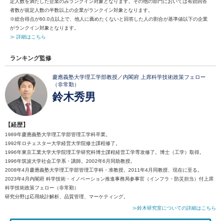
定人数を満たした企業のみランクイン対象となります。その他の部門においては有効回答
者数が規定人数の半数以上の企業がランクイン対象となります。
※総合得点が60.0点以上で、他人に薦めたくないと回答した人の割合が基準値以下の企業
がランクイン対象となります。
≫ 詳細はこちら
ランキング監修
慶應義塾大学理工学部教授／内閣府 上席科学技術政策フェロー
（非常勤）
鈴木秀男
【経歴】
1989年慶應義塾大学理工学部管理工学科卒業。
1992年ロチェスター大学経営大学院修士課程修了。
1996年東京工業大学大学院理工学研究科博士課程経営工学専攻修了。博士（工学）取得。
1996年筑波大学社会工学系・講師。2002年6月同助教授。
2008年4月慶應義塾大学理工学部管理工学科・准教授。2011年4月同教授、現在に至る。
2023年4月内閣府 科学技術・イノベーション推進事務局参事官（インフラ・防災担当）付上席
科学技術政策フェロー（非常勤）
研究分野は応用統計解析、品質管理、マーケティング。
≫鈴木研究室についての詳細はこちら