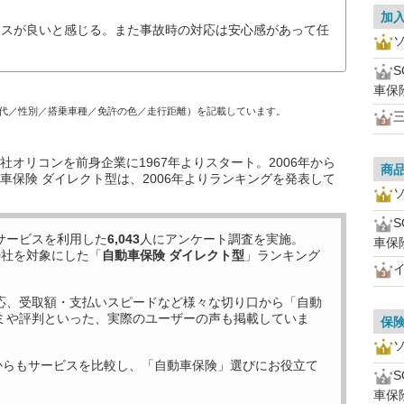
加
ンスが良いと感じる。また事故時の対応は安心感があって任
車保
代／性別／搭乗車種／免許の色／走行距離）を記載しています。
オリコンを前身企業に1967年よりスタート。2006年から
商
車保険 ダイレクト型は、2006年よりランキングを発表して
サービスを利用した
6,043
人にアンケート調査を実施。
車保
9
社を対象にした「
自動車保険 ダイレクト型
」ランキング
応、受取額・支払いスピードなど様々な切り口から「自動
ミや評判といった、実際のユーザーの声も掲載していま
保
からもサービスを比較し、「自動車保険」選びにお役立て
車保