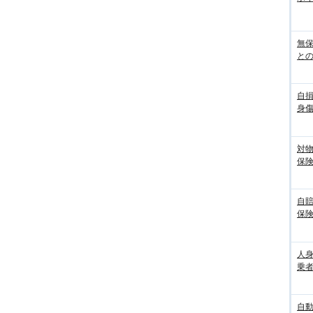
無
との
自
身
対
保
自
保
人
乗者
自