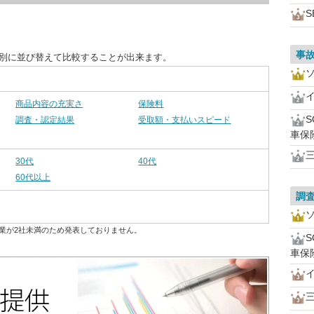
S
事
目別に並び替えて比較することが出来ます。
商品内容の充実さ
保険料
調査・認定結果
受取額・支払いスピード
車保
30代
40代
60代以上
調
業が2社未満のため発表しておりません。
車保