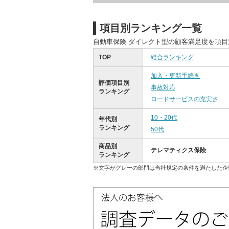
項目別ランキング一覧
自動車保険 ダイレクト型の顧客満足度を項
TOP
総合ランキング
加入・更新手続き
評価項目別
事故対応
ランキング
ロードサービスの充実さ
10・20代
年代別
ランキング
50代
商品別
テレマティクス保険
ランキング
※文字がグレーの部門は当社規定の条件を満たした企