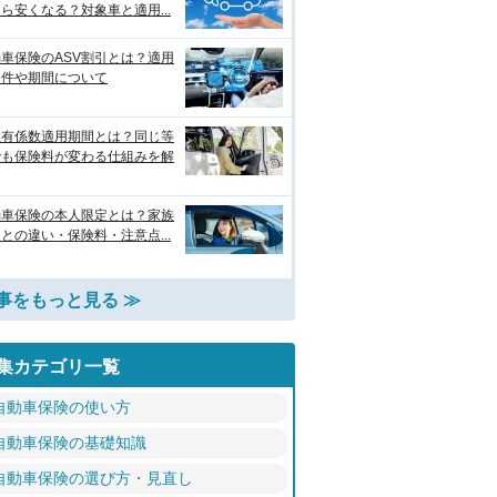
ら安くなる？対象車と適用...
車保険のASV割引とは？適用
条件や期間について
故有係数適用期間とは？同じ等
でも保険料が変わる仕組みを解
動車保険の本人限定とは？家族
との違い・保険料・注意点...
事をもっと見る ≫
集カテゴリ一覧
自動車保険の使い方
自動車保険の基礎知識
自動車保険の選び方・見直し