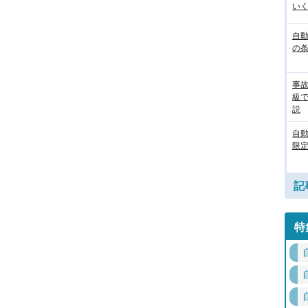
いく
自動
の
事
級
説
自
限定
記
特