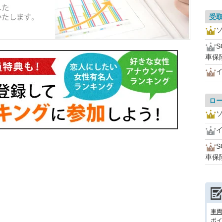
受
車保
ロ
車保
車
ポ