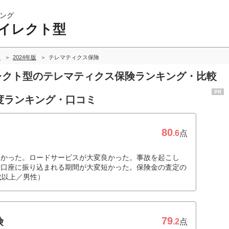
ング
ダイレクト型
較
2024年版
テレマティクス保険
イレクト型のテレマティクス保険ランキング・比較
PR
度ランキング・口コミ
80
.6
点
すかった。ロードサービスが大変良かった。事故を起こし
行口座に振り込まれる期間が大変短かった。保険金の査定の
代以上／男性）
79
険
.2
点