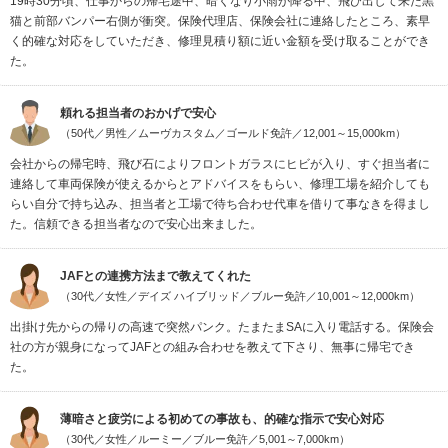
19時30分頃、仕事からの帰宅途中、暗くなり小雨が降る中、飛び出して来た黒
猫と前部バンパー右側が衝突。保険代理店、保険会社に連絡したところ、素早
く的確な対応をしていただき、修理見積り額に近い金額を受け取ることができ
た。
頼れる担当者のおかげで安心
（50代／男性／ムーヴカスタム／ゴールド免許／12,001～15,000km）
会社からの帰宅時、飛び石によりフロントガラスにヒビが入り、すぐ担当者に
連絡して車両保険が使えるからとアドバイスをもらい、修理工場を紹介しても
らい自分で持ち込み、担当者と工場で待ち合わせ代車を借りて事なきを得まし
た。信頼できる担当者なので安心出来ました。
JAFとの連携方法まで教えてくれた
（30代／女性／デイズ ハイブリッド／ブルー免許／10,001～12,000km）
出掛け先からの帰りの高速で突然パンク。たまたまSAに入り電話する。保険会
社の方が親身になってJAFとの組み合わせを教えて下さり、無事に帰宅でき
た。
薄暗さと疲労による初めての事故も、的確な指示で安心対応
（30代／女性／ルーミー／ブルー免許／5,001～7,000km）