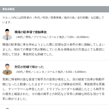
事故体験談
※カッコ内には回答者の（年代／性別／搭乗車種／免許の色／走行距離）を記載して
います。
職場の駐車場で接触事故
（40代／男性／プリウスα／ゴールド免許／7,001～10,000km）
職場の駐車場に車を停めようとした際に目測を誤り相手の車に接触してしまい
ました。初めての事故で気が動転していた私を保険会社の方達はとても親切に
対応して頂き、事故対応も的確でした。
対応が的確で助かった
（50代／男性／シエンタ／ゴールド免許／3,001～5,000km）
実家に帰省時の急な坂道で相手方の逆突が発生した。目の錯覚で自車が制動不
能になったと勘違いしたままディーラーおよび保険会社対応、事故処理を実施
し、ディーラーへも申告したが、ドライブレコーダーを確認したところ相手方
の過失と確認された。その後の相手との対応など非常に的確な対応を頂けて非
常に助かりました。