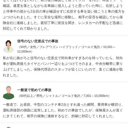
なくてはいけないので、前方後方確認して右ウインカーを付け、再度ミラーで
確認。速度を落としながら右車線に侵入しようと思っていた時に、右折しよう
と停車中の前から2台目の車が確認せずに右折する車を追い抜こうと車の後方を
ぶつけられました。すぐに安全な場所に移動し、相手の安否を確認してから保
険会社に連絡しました。親切丁寧に状況を聞き、レンタカーの手配など迅速に
対応してくれて助かりました。
信号のない交差点での事故
（50代／女性／フレアワゴン ハイブリッド／ゴールド免許／10,001～
12,000km）
私が右に曲がろと信号のない交差点で対向車がすぎるのを待っていたら、対向
車が運転席後ろタイヤとバンパー辺りをぶつけてそのまま、中央分離帯に乗り
上げてしましった。保険代理店のスタッフが近くにいたので、直ぐに連絡が取
れました。
一般道で初めての事故
（60代以上／男性／シャトル／ゴールド免許／7,001～10,000km）
一般道で、お昼前、中型のコンテナ車2台とすれ違った瞬間、乗用車が横切り、
運転席後部の側面に追突しました。初めての事故でしたが、保険屋さんが直ぐ
にきてくれて、相手の保険に連絡するなど、的確に対応してくれました。