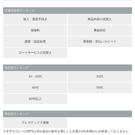
評価項目別ランキング
加入・更新手続き
商品内容の充実さ
保険料
事故対応
調査・認定結果
受取額・支払いスピード
ロードサービスの充実さ
年代別ランキング
10・20代
30代
40代
50代
60代以上
商品別ランキング
テレマティクス保険
※文字がグレーの部門は当社規定の条件を満たした企業が2社未満のため発表しておりません。