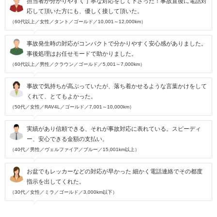
担当者が分かりやすく丁寧な対応をして下さった！事故直後に電話対
応して頂いた方にも、優しく接して頂いた。
（60代以上／女性／タント／ゴールド／10,001～12,000km）
事故発生時の対応がコンパクトで分かりやすく安心感がありました。
事後処理はお任せモードで助かりました。
（60代以上／男性／クラウン／ゴールド／5,001～7,000km）
事故で気持ちが高ぶっていたが、落ち着かせるような言葉かけをして
くれて、とてもよかった。
（50代／女性／RAV4L／ゴールド／7,001～10,000km）
実績があり信頼できる、それが事故対応に表れている。スピーディ
ー、安心できる金額の支払い。
（40代／男性／ヴェルファイア／ブルー／15,001km以上）
お盆でもレッカーなどの対応が早かった 細かく電話連絡でその都度
指示を出してくれた。
（30代／女性／ミラ／ゴールド／3,000km以下）