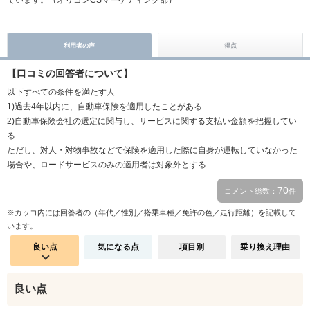
ています。（オリコンCSマーケティング部）
利用者の声
得点
【口コミの回答者について】
以下すべての条件を満たす人
1)過去4年以内に、自動車保険を適用したことがある
2)自動車保険会社の選定に関与し、サービスに関する支払い金額を把握してい
る
ただし、対人・対物事故などで保険を適用した際に自身が運転していなかった
場合や、ロードサービスのみの適用者は対象外とする
70
コメント総数：
件
※カッコ内には回答者の（年代／性別／搭乗車種／免許の色／走行距離）を記載して
います。
良い点
気になる点
項目別
乗り換え理由
良い点