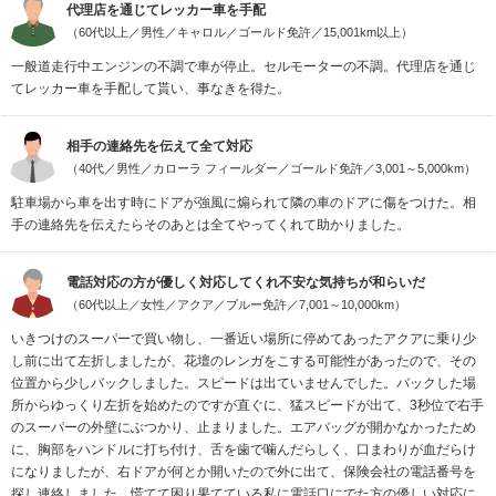
代理店を通じてレッカー車を手配
（60代以上／男性／キャロル／ゴールド免許／15,001km以上）
一般道走行中エンジンの不調で車が停止。セルモーターの不調。代理店を通じ
てレッカー車を手配して貰い、事なきを得た。
相手の連絡先を伝えて全て対応
（40代／男性／カローラ フィールダー／ゴールド免許／3,001～5,000km）
駐車場から車を出す時にドアが強風に煽られて隣の車のドアに傷をつけた。相
手の連絡先を伝えたらそのあとは全てやってくれて助かりました。
電話対応の方が優しく対応してくれ不安な気持ちが和らいだ
（60代以上／女性／アクア／ブルー免許／7,001～10,000km）
いきつけのスーパーで買い物し、一番近い場所に停めてあったアクアに乗り少
し前に出て左折しましたが、花壇のレンガをこする可能性があったので、その
位置から少しバックしました。スピードは出ていませんでした。バックした場
所からゆっくり左折を始めたのですが直ぐに、猛スピードが出て、3秒位で右手
のスーパーの外壁にぶつかり、止まりました。エアバッグが開かなかったため
に、胸部をハンドルに打ち付け、舌を歯で噛んだらしく、口まわりが血だらけ
になりましたが、右ドアが何とか開いたので外に出て、保険会社の電話番号を
探し連絡しました。慌てて困り果てている私に電話口にでた方の優しい対応に