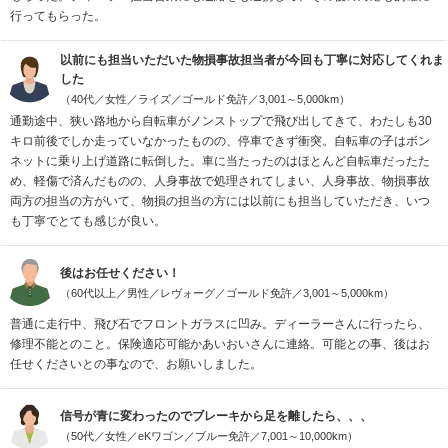
行ってもらった。
以前にも担当いただいた物損事故担当者が今回も丁寧に対応してくれま
した
（40代／女性／ライズ／ゴールド免許／3,001～5,000km）
通勤途中、狭い路地から自転車がノンストップで飛び出してきて、わたしも30
キロ前後でしか走っていなかったものの、停車できず衝突。自転車の子はボン
ネットに乗り上げ道路に転倒した。車に当たったのはほとんど自転車だったた
め、軽傷で済んだものの、人身事故で処理されてしまい、人身事故、物損事故
両方の担当の方がいて、物損の担当の方には以前にも担当していただき、いつ
も丁寧でとても感じが良い。
後はお任せください！
（60代以上／男性／レヴォーグ／ゴールド免許／3,001～5,000km）
普通に走行中、飛び石でフロントガラスに凹み。ディーラーさんに行ったら、
修理不能とのこと。保険適応可能かあいおいさんに連絡。可能との事、後はお
任せくださいとの事なので、お願いしました。
信号が青に変わったのでブレーキから足を離したら、、、
（50代／女性／eKワゴン／ブルー免許／7,001～10,000km）