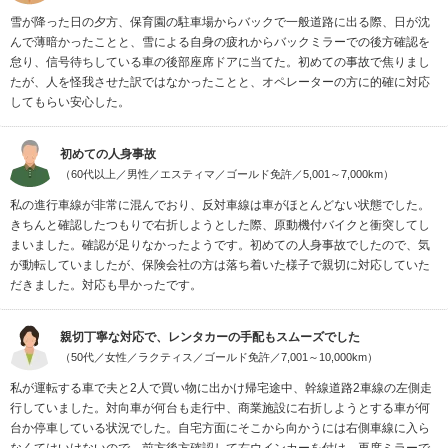
雪が降った日の夕方、保育園の駐車場からバックで一般道路に出る際、日が沈
んで薄暗かったことと、雪による自身の疲れからバックミラーでの後方確認を
怠り、信号待ちしている車の後部座席ドアに当てた。初めての事故で焦りまし
たが、人を怪我させた訳ではなかったことと、オペレーターの方に的確に対応
してもらい安心した。
初めての人身事故
（60代以上／男性／エスティマ／ゴールド免許／5,001～7,000km）
私の進行車線が非常に混んでおり、反対車線は車がほとんどない状態でした。
きちんと確認したつもりで右折しようとした際、原動機付バイクと衝突してし
まいました。確認が足りなかったようです。初めての人身事故でしたので、気
が動転していましたが、保険会社の方は落ち着いた様子で親切に対応していた
だきました。対応も早かったです。
親切丁寧な対応で、レンタカーの手配もスムーズでした
（50代／女性／ラクティス／ゴールド免許／7,001～10,000km）
私が運転する車で夫と2人で買い物に出かけ帰宅途中、幹線道路2車線の左側走
行していました。対向車が何台も走行中、商業施設に右折しようとする車が何
台か停車している状況でした。自宅方面にそこから向かうには右側車線に入ら