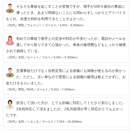
そもそも事故を起こすことが皆無ですが、相手が100％責任の事故に
遭ったとき、あまり関係ないことにも関わらずしっかりとアドバイス
をくれ、弁護士特約を利用できたことがよかった。
（50代／男性／ヴォクシー／ゴールド／3,001～5,000km）
初めての事故で相手との交渉や対応が不安だったが、電話やメールを
通してやり取りできて心強かった。車体の修理費などもしっかり補償
されて納得している。
（20代／女性／ルーミー／ブルー／3,001～5,000km）
交通事故だけでなく自然災害による損傷にも保険が使えるのが良かっ
た。ただし、古い車なので雹害による損傷の修理は敢えてせずに、お
金だけをもらいました。
（50代／男性／RVR／ゴールド／5,001～7,000km）
担当して頂いた方が、とても的確に対応してくださり安心しました。
2名程対応して頂きましたが、2名共処理が早く対応がとてもよかっ
たです。
（50代／女性／シエンタ／ゴールド／7,001～10,000km）