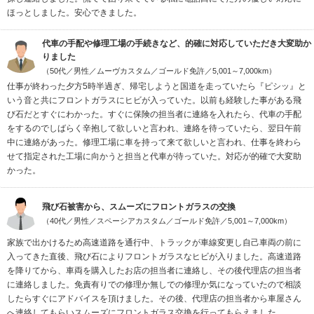
ほっとしました。安心できました。
代車の手配や修理工場の手続きなど、的確に対応していただき大変助か
りました
（50代／男性／ムーヴカスタム／ゴールド免許／5,001～7,000km）
仕事が終わった夕方5時半過ぎ、帰宅しようと国道を走っていたら『ピシッ』と
いう音と共にフロントガラスにヒビが入っていた。以前も経験した事がある飛
び石だとすぐにわかった。すぐに保険の担当者に連絡を入れたら、代車の手配
をするのでしばらく辛抱して欲しいと言われ、連絡を待っていたら、翌日午前
中に連絡があった。修理工場に車を持って来て欲しいと言われ、仕事を終わら
せて指定された工場に向かうと担当と代車が待っていた。対応が的確で大変助
かった。
飛び石被害から、スムーズにフロントガラスの交換
（40代／男性／スペーシアカスタム／ゴールド免許／5,001～7,000km）
家族で出かけるため高速道路を通行中、トラックが車線変更し自己車両の前に
入ってきた直後、飛び石によりフロントガラスなヒビが入りました。高速道路
を降りてから、車両を購入したお店の担当者に連絡し、その後代理店の担当者
に連絡しました。免責有りでの修理か無しでの修理か気になっていたので相談
したらすぐにアドバイスを頂けました。その後、代理店の担当者から車屋さん
へ連絡してもらいスムーズにフロントガラス交換を行ってもらえました。