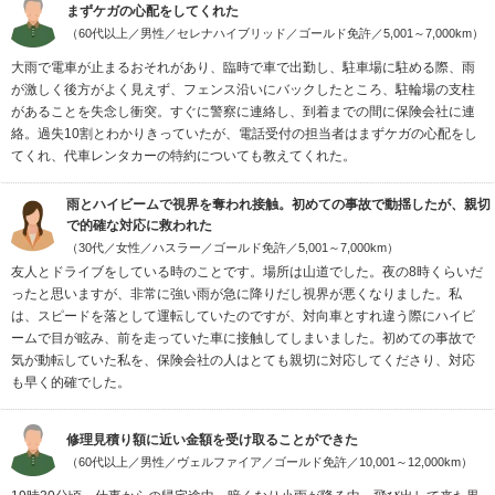
まずケガの心配をしてくれた
（60代以上／男性／セレナハイブリッド／ゴールド免許／5,001～7,000km）
大雨で電車が止まるおそれがあり、臨時で車で出勤し、駐車場に駐める際、雨
が激しく後方がよく見えず、フェンス沿いにバックしたところ、駐輪場の支柱
があることを失念し衝突。すぐに警察に連絡し、到着までの間に保険会社に連
絡。過失10割とわかりきっていたが、電話受付の担当者はまずケガの心配をし
てくれ、代車レンタカーの特約についても教えてくれた。
雨とハイビームで視界を奪われ接触。初めての事故で動揺したが、親切
で的確な対応に救われた
（30代／女性／ハスラー／ゴールド免許／5,001～7,000km）
友人とドライブをしている時のことです。場所は山道でした。夜の8時くらいだ
ったと思いますが、非常に強い雨が急に降りだし視界が悪くなりました。私
は、スピードを落として運転していたのですが、対向車とすれ違う際にハイビ
ームで目が眩み、前を走っていた車に接触してしまいました。初めての事故で
気が動転していた私を、保険会社の人はとても親切に対応してくださり、対応
も早く的確でした。
修理見積り額に近い金額を受け取ることができた
（60代以上／男性／ヴェルファイア／ゴールド免許／10,001～12,000km）