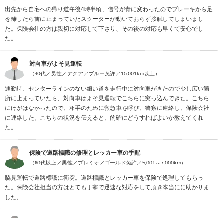
出先から自宅への帰り道午後4時半頃、信号が青に変わったのでブレーキから足
を離したら前に止まっていたスクーターが動いておらず接触してしまいまし
た。保険会社の方は親切に対応して下さり、その後の対応も早くて安心でし
た。
対向車がよそ見運転
（40代／男性／アクア／ブルー免許／15,001km以上）
通勤時、センターラインのない細い道を走行中に対向車がきたので少し広い箇
所に止まっていたら、対向車はよそ見運転でこちらに突っ込んできた。こちら
にけがはなかったので、相手のために救急車を呼び、警察に連絡し、保険会社
に連絡した。こちらの状況を伝えると、的確にどうすればよいか教えてくれ
た。
保険で道路標識の修理とレッカー車の手配
（60代以上／男性／プレミオ／ゴールド免許／5,001～7,000km）
脇見運転で道路標識に衝突。道路標識とレッカー車を保険で処理してもらっ
た。保険会社担当の方はとても丁寧で迅速な対応をして頂き本当にに助かりま
した。