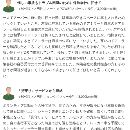
怪しい事故もトラブル回避のために保険会社に任せて
（60代以上／男性／ノート e-POWER／ゴールド免許／3,000km未満）
一人でスーパーに買い物に行った際、駐車場の空きスペースに車を入れるため
バックしていたところ、左側に駐車している車両のドアミラーと自車のドアミ
ラーが接触したと左側の車に乗していた2名から指摘されました。バックすると
きには相手のドアミラーは折りたたまれたと記憶していましたが、指摘された
ときに確認するとドアミラーは通常の位置になっていました。互いのドアミラ
ーを確認したところ、どちらも接触した形跡は見当たりませんでしたが相手は
買い物もせず2名で乗車していて、接触してと強く抗議してきました。少し怪し
いと感じましたがトラブルを避けるために警察を呼び、また万が一に備えて保
険会社の自己受付にその旨詳細を伝えました。保険会社の受付担当の方もその
ほうが問題が起きにくくなるので後はすべて任せてほしいと言ってくれまし
た。
「見守り」サービスから連絡
（60代以上／男性／タンク／ブルー免許／3,000km未満）
ボランティア活動からの帰宅途中。疲労のため、注意が散漫になり車線を逸脱
して縁石に乗り上げ、シャーシ裏側とエンジン回りを破損、暫くして自力走行
不能となった。「見守り」サービスでコールセンターの方から電話があったた
め、自力走行不可となった時点で折り返し連絡をとり、レッカー車を手配して
もらった。ディーラー担当営業にも連絡をも連携して、その後の対応も的確に