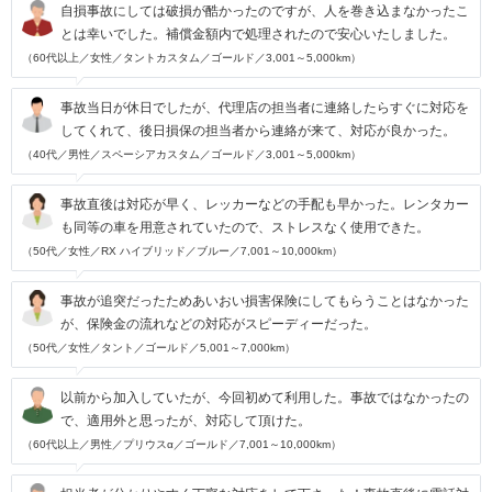
自損事故にしては破損が酷かったのですが、人を巻き込まなかったこ
とは幸いでした。補償金額内で処理されたので安心いたしました。
（60代以上／女性／タントカスタム／ゴールド／3,001～5,000km）
事故当日が休日でしたが、代理店の担当者に連絡したらすぐに対応を
してくれて、後日損保の担当者から連絡が来て、対応が良かった。
（40代／男性／スペーシアカスタム／ゴールド／3,001～5,000km）
事故直後は対応が早く、レッカーなどの手配も早かった。レンタカー
も同等の車を用意されていたので、ストレスなく使用できた。
（50代／女性／RX ハイブリッド／ブルー／7,001～10,000km）
事故が追突だったためあいおい損害保険にしてもらうことはなかった
が、保険金の流れなどの対応がスピーディーだった。
（50代／女性／タント／ゴールド／5,001～7,000km）
以前から加入していたが、今回初めて利用した。事故ではなかったの
で、適用外と思ったが、対応して頂けた。
（60代以上／男性／プリウスα／ゴールド／7,001～10,000km）